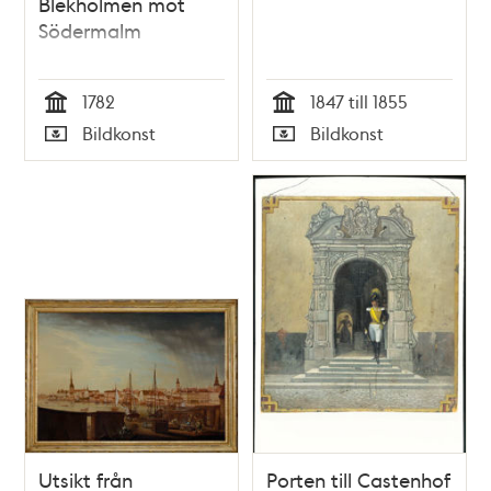
Blekholmen mot
Södermalm
1782
1847 till 1855
Tid
Tid
Bildkonst
Bildkonst
Typ
Typ
Utsikt från
Porten till Castenhof