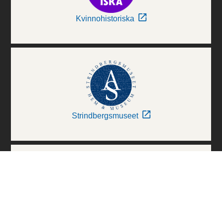
Kvinnohistoriska
Strindbergsmuseet
Thielska Galleriet