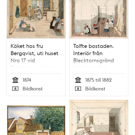
Köket hos fru
Tolfte bostaden.
Bergqvist, uti huset
Interiör från
Nro 17 vid
Blecktornsgränd
Renstjernasgränd,
(vindsinteriör)
Qvarteret Kransen
1874
1875 till 1882
Tid
Tid
Bildkonst
Bildkonst
Typ
Typ