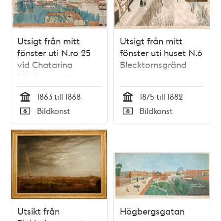
Utsigt från mitt
Utsigt från mitt
fönster uti N.ro 25
fönster uti huset N.6
vid Chatarina
Blecktornsgränd
Högbergsgata.
Johan Edholm (går
1863 till 1868
1875 till 1882
på lection till)
Tid
Tid
Bildkonst
Bildkonst
Undertecknad
Typ
Typ
Utsikt från
Högbergsgatan