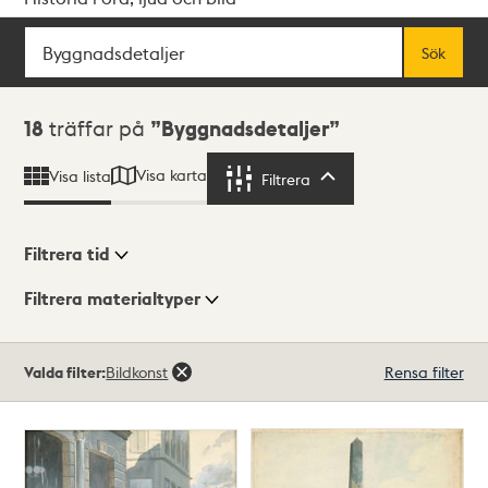
Sök
Fritextsök
Sök
Sökresultat
18
träffar på
Byggnadsdetaljer
Visa karta
Visa lista
Filtrera
Filtrera
Filtrera tid
Filtrera materialtyper
Visningsläge
Totalt
Valda filter:
Bildkonst
Rensa filter
18
träffar
Lista
Karta