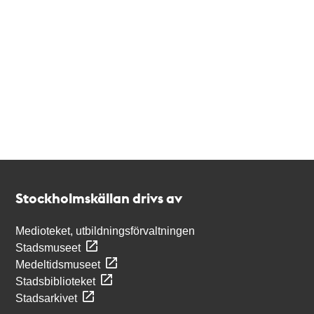
Kontakt
Stockholmskällan
Stockholmskällan drivs av
Medioteket, utbildningsförvaltningen
Stadsmuseet
Medeltidsmuseet
Stadsbiblioteket
Stadsarkivet