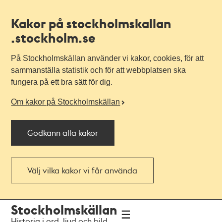
Kakor på stockholmskallan
.stockholm.se
På Stockholmskällan använder vi kakor, cookies, för att
sammanställa statistik och för att webbplatsen ska
fungera på ett bra sätt för dig.
Om kakor på Stockholmskällan
Godkänn alla kakor
Välj vilka kakor vi får använda
Till
Till
Stockholmskällan
navigationen
huvudinnehållet
Historia i ord, ljud och bild