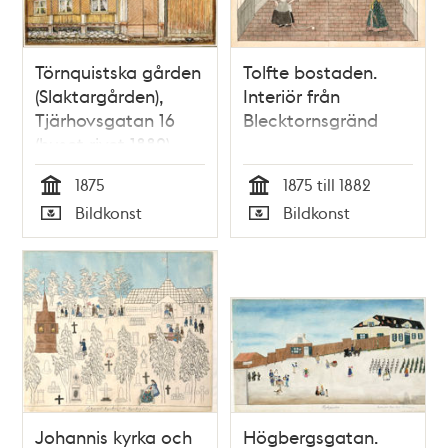
Törnquistska gården
Tolfte bostaden.
(Slaktargården),
Interiör från
Tjärhovsgatan 16
Blecktornsgränd
(huset rivet 1882)
1875
1875 till 1882
Tid
Tid
Bildkonst
Bildkonst
Typ
Typ
Johannis kyrka och
Högbergsgatan.