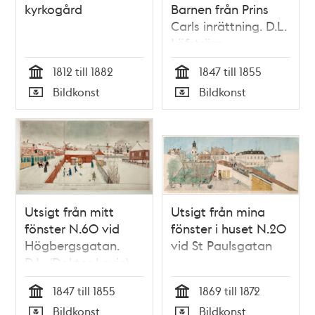
kyrkogård
Barnen från Prins
Carls inrättning. D.L.
Löfström.
Undertecknad.
1812 till 1882
1847 till 1855
Tid
Tid
Bildkonst
Bildkonst
Typ
Typ
Utsigt från mitt
Utsigt från mina
fönster N.60 vid
fönster i huset N.20
Högbergsgatan.
vid St Paulsgatan
D.L. (Doktor Levin).
Eric. Undertecknad.
1847 till 1855
1869 till 1872
Gerber. Kniberg.
Tid
Tid
Bildkonst
Bildkonst
Calle och Lotta