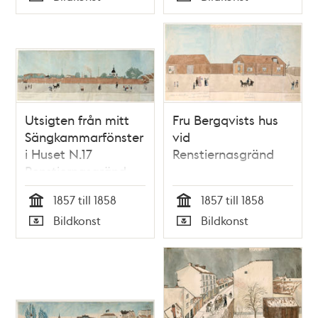
Typ
Typ
Kniberg. Löjtnant
Segerwall.
Toffelsmällan.
Utsigten från mitt
Fru Bergqvists hus
Sängkammarfönster
vid
i Huset N.17
Renstiernasgränd
Renstjernasgränd
1857 till 1858
1857 till 1858
Tid
Tid
Bildkonst
Bildkonst
Typ
Typ