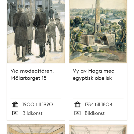
Vid modeaffären,
Vy av Haga med
Mälartorget 15
egyptisk obelisk
1900 till 1920
1784 till 1804
Tid
Tid
Bildkonst
Bildkonst
Typ
Typ