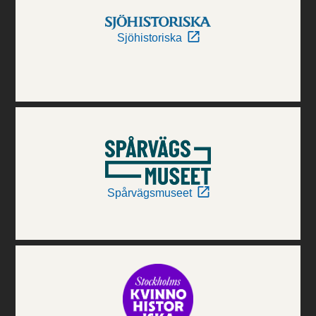
Sjöhistoriska
Spårvägsmuseet