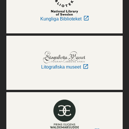
Kungliga Biblioteket
Litografiska museet