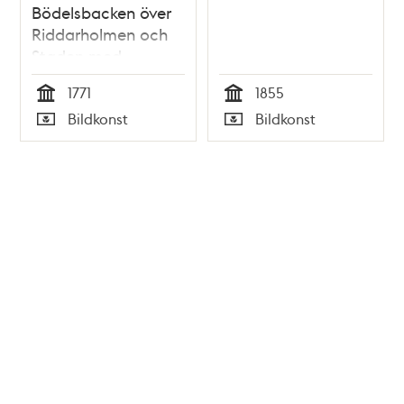
Bödelsbacken över
Riddarholmen och
Staden med
Storkyrkan och
1771
1855
Tyska kyrkan
Tid
Tid
Bildkonst
Bildkonst
Typ
Typ