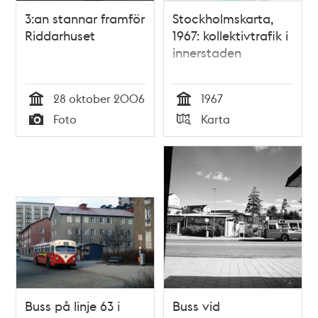
3:an stannar framför
Stockholmskarta,
Riddarhuset
1967: kollektivtrafik i
innerstaden
28 oktober 2006
1967
Tid
Tid
Foto
Karta
Typ
Typ
Buss på linje 63 i
Buss vid