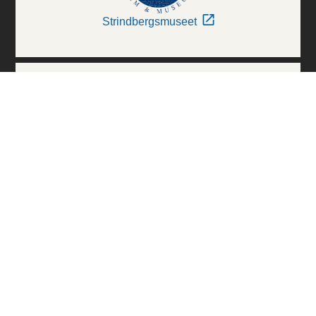
Strindbergsmuseet
Thielska Galleriet
Världskulturmuseerna