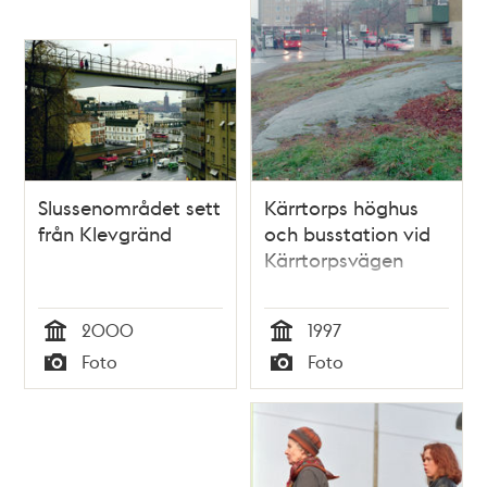
Slussenområdet sett
Kärrtorps höghus
från Klevgränd
och busstation vid
Kärrtorpsvägen
2000
1997
Tid
Tid
Foto
Foto
Typ
Typ