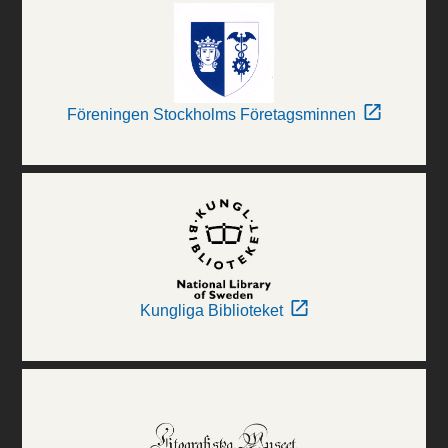
Föreningen Stockholms Företagsminnen
Kungliga Biblioteket