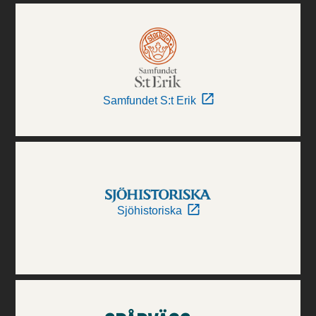
Samfundet S:t Erik
Sjöhistoriska