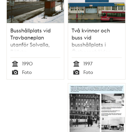
Busshållplats vid
Två kvinnor och
Travbaneplan
buss vid
utanför Solvalla,
busshållplats i
Bällsta
Östbergahöjden,
Östberga
1990
1997
Tid
Tid
Foto
Foto
Typ
Typ