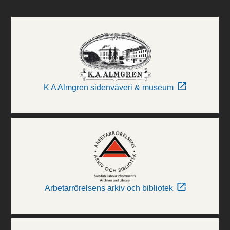
K A Almgren sidenväveri & museum
Arbetarrörelsens arkiv och bibliotek