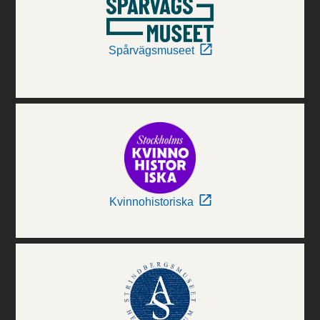
Spårvägsmuseet
Kvinnohistoriska