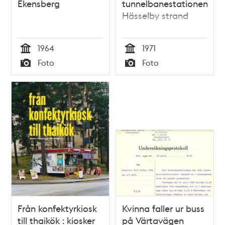
Ekensberg
tunnelbanestationen
Hässelby strand
1964
1971
Tid
Tid
Foto
Foto
Typ
Typ
Från konfektyrkiosk
Kvinna faller ur buss
till thaikök : kiosker
på Värtavägen