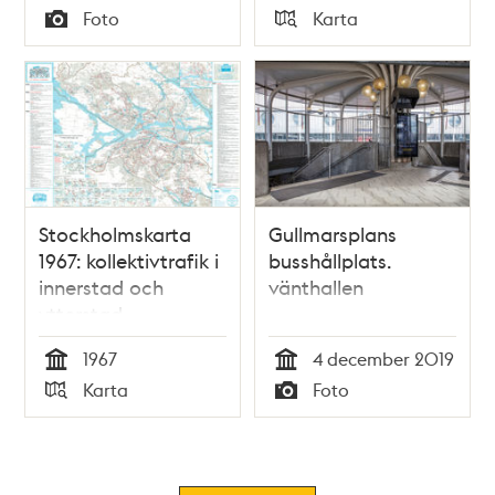
Tid
Tid
Foto
Karta
Typ
Typ
Stockholmskarta
Gullmarsplans
1967: kollektivtrafik i
busshållplats.
innerstad och
vänthallen
ytterstad
1967
4 december 2019
Tid
Tid
Karta
Foto
Typ
Typ