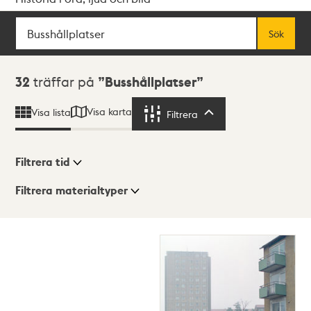
Sök
Fritextsök
Sök
Sökresultat
32
träffar på
Busshållplatser
Visa karta
Visa lista
Filtrera
Filtrera
Filtrera tid
Filtrera materialtyper
Visningsläge
Totalt
32
träffar
Lista
Karta