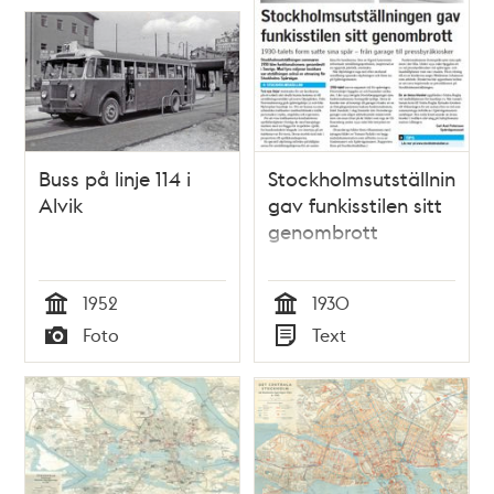
Buss på linje 114 i
Stockholmsutställningen
Alvik
gav funkisstilen sitt
genombrott
1952
1930
Tid
Tid
Foto
Text
Typ
Typ