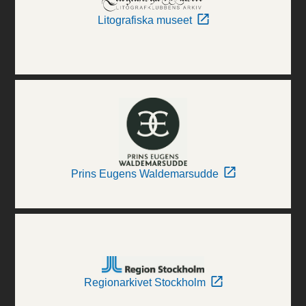
Litografiska museet
Prins Eugens Waldemarsudde
Regionarkivet Stockholm