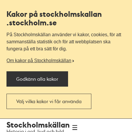
Kakor på stockholmskallan
.stockholm.se
På Stockholmskällan använder vi kakor, cookies, för att
sammanställa statistik och för att webbplatsen ska
fungera på ett bra sätt för dig.
Om kakor på Stockholmskällan
Godkänn alla kakor
Välj vilka kakor vi får använda
Till
Till
Stockholmskällan
navigationen
huvudinnehållet
Historia i ord, ljud och bild