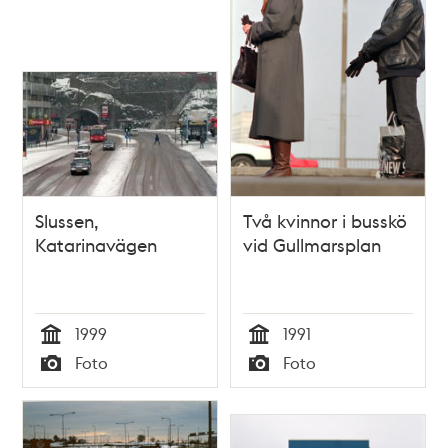
Slussen,
Två kvinnor i busskö
Katarinavägen
vid Gullmarsplan
1999
1991
Tid
Tid
Foto
Foto
Typ
Typ