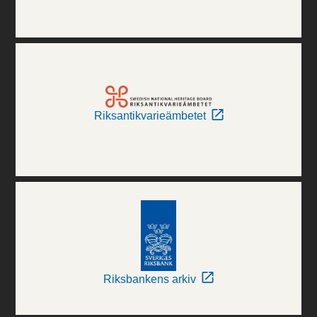
Riksantikvarieämbetet
Riksbankens arkiv