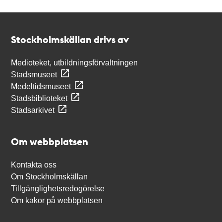
Kontakt
Stockholmskällan
Stockholmskällan drivs av
Medioteket, utbildningsförvaltningen
Stadsmuseet
Medeltidsmuseet
Stadsbiblioteket
Stadsarkivet
Om webbplatsen
Kontakta oss
Om Stockholmskällan
Tillgänglighetsredogörelse
Om kakor på webbplatsen