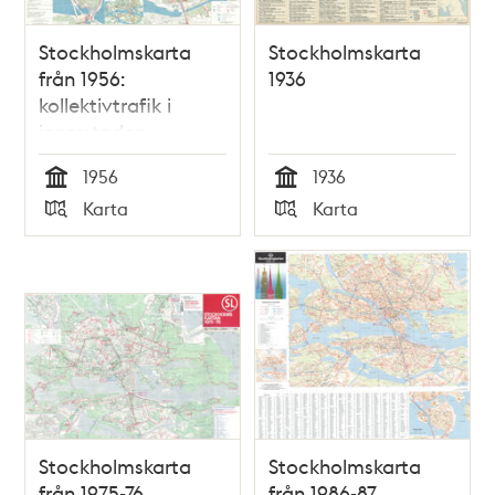
Stockholmskarta
Stockholmskarta
från 1956:
1936
kollektivtrafik i
innerstaden
1956
1936
Tid
Tid
Karta
Karta
Typ
Typ
Stockholmskarta
Stockholmskarta
från 1975-76
från 1986-87