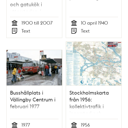
och gatukök i
ytterstaden /
artikelförfattare:
1900 till 2007
10 april 1940
Christina Andersson
Tid
Tid
Text
Text
...
Typ
Typ
Busshållplats i
Stockholmskarta
Vällingby Centrum i
från 1956:
februari 1977
kollektivtrafik i
innerstad och
ytterstad
1977
1956