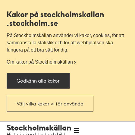
Kakor på stockholmskallan
.stockholm.se
På Stockholmskällan använder vi kakor, cookies, för att
sammanställa statistik och för att webbplatsen ska
fungera på ett bra sätt för dig.
Om kakor på Stockholmskällan
Godkänn alla kakor
Välj vilka kakor vi får använda
Till
Till
Stockholmskällan
navigationen
huvudinnehållet
Historia i ord, ljud och bild