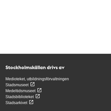
Kontakt
Stockholmskällan
Stockholmskällan drivs av
Medioteket, utbildningsförvaltningen
Stadsmuseet
Medeltidsmuseet
Stadsbiblioteket
Stadsarkivet