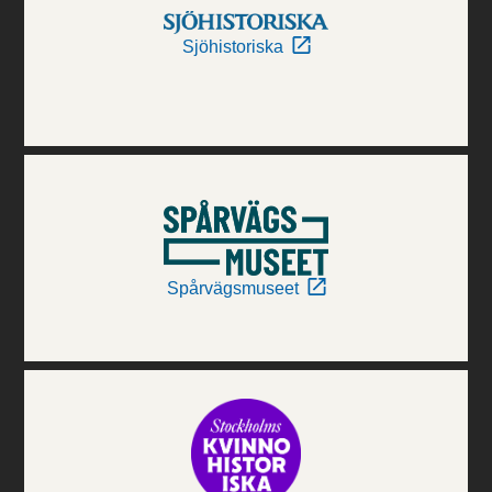
Sjöhistoriska
Spårvägsmuseet