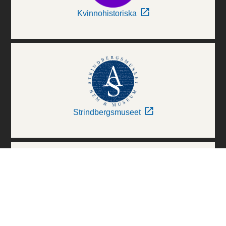
Kvinnohistoriska
Strindbergsmuseet
Thielska Galleriet