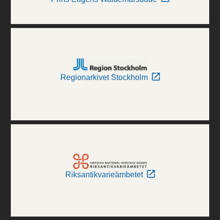
Regionarkivet Stockholm
Riksantikvarieämbetet