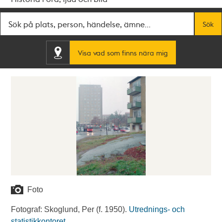
Fritextsök
Sök
Visa vad som finns nära mig
Foto
Fotograf: Skoglund, Per (f. 1950).
Utrednings- och
statistikkontoret