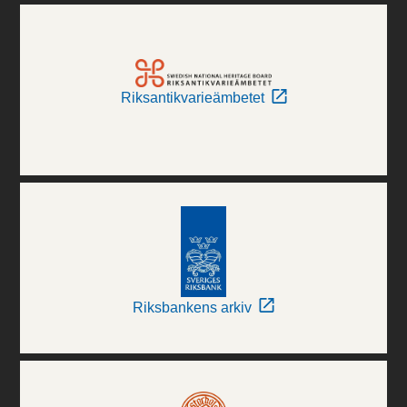
Riksantikvarieämbetet
Riksbankens arkiv