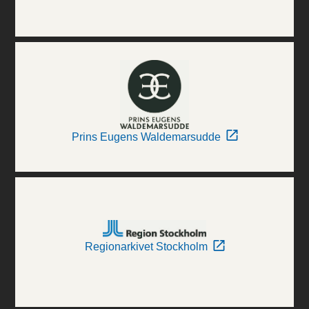
Prins Eugens Waldemarsudde
Regionarkivet Stockholm