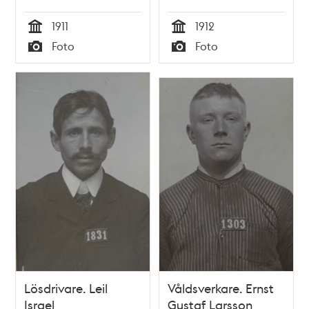
1911
1912
Tid
Tid
Foto
Foto
Typ
Typ
Lösdrivare. Leil
Våldsverkare. Ernst
Israel
Gustaf Larsson