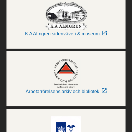
K A Almgren sidenväveri & museum
Arbetarrörelsens arkiv och bibliotek