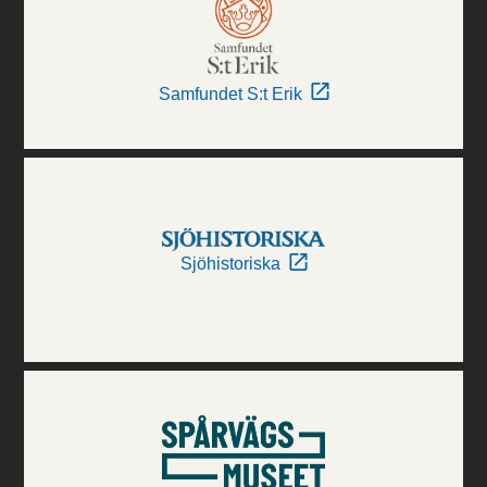
Samfundet S:t Erik
Sjöhistoriska