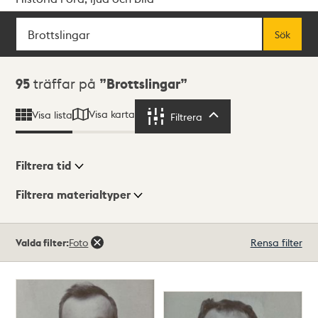
Sök
Fritextsök
Sök
Sökresultat
95
träffar på
Brottslingar
Visa karta
Visa lista
Filtrera
Filtrera
Filtrera tid
Filtrera materialtyper
Visningsläge
Totalt
Valda filter:
Foto
Rensa filter
95
träffar
Lista
Karta