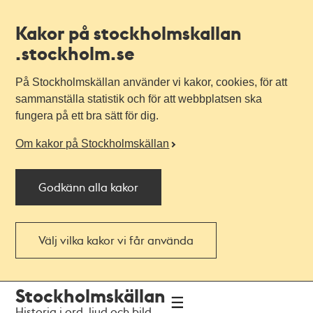
Kakor på stockholmskallan
.stockholm.se
På Stockholmskällan använder vi kakor, cookies, för att
sammanställa statistik och för att webbplatsen ska
fungera på ett bra sätt för dig.
Om kakor på Stockholmskällan
Godkänn alla kakor
Välj vilka kakor vi får använda
Till
Till
Stockholmskällan
navigationen
huvudinnehållet
Historia i ord, ljud och bild