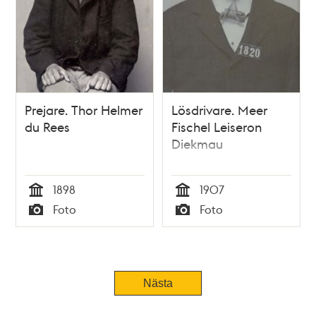
Prejare. Thor Helmer
Lösdrivare. Meer
du Rees
Fischel Leiseron
Diekmau
1898
1907
Tid
Tid
Foto
Foto
Typ
Typ
Tidigare
Nästa