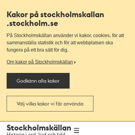
Kakor på stockholmskallan
.stockholm.se
På Stockholmskällan använder vi kakor, cookies, för att
sammanställa statistik och för att webbplatsen ska
fungera på ett bra sätt för dig.
Om kakor på Stockholmskällan
Godkänn alla kakor
Välj vilka kakor vi får använda
Till
Till
Stockholmskällan
navigationen
huvudinnehållet
Historia i ord, ljud och bild