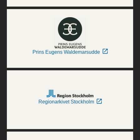
Prins Eugens Waldemarsudde
Regionarkivet Stockholm