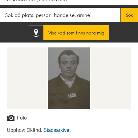
Fritextsök
Sök
Visa vad som finns nära mig
Foto
Upphov: Okänd.
Stadsarkivet