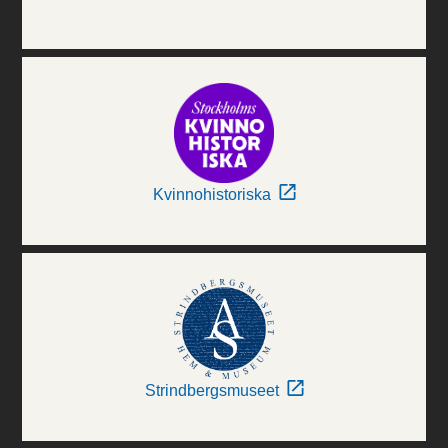
Kvinnohistoriska
Strindbergsmuseet