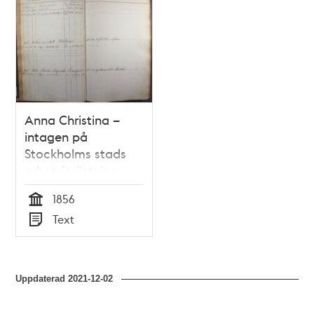
poster
och
teman
Anna Christina –
intagen på
Stockholms stads
arbetsinrättning
1856
1856
Tid
Text
Typ
Uppdaterad
2021-12-02