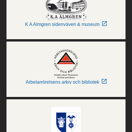
K A Almgren sidenväveri & museum
Arbetarrörelsens arkiv och bibliotek