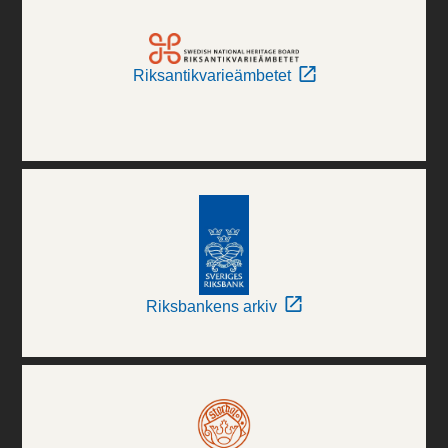
Riksantikvarieämbetet
Riksbankens arkiv