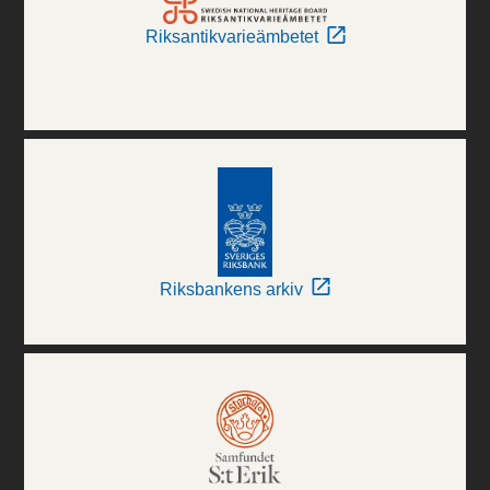
Riksantikvarieämbetet
Riksbankens arkiv