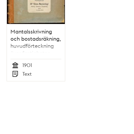
Mantalsskrivning
och bostadsräkning,
huvudförteckning
över fastigheten
Kronkvarnen 32 år
1901
1901
Tid
Text
Typ