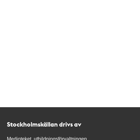
Kontakt
Stockholmskällan
Stockholmskällan drivs av
Medioteket, utbildningsförvaltningen