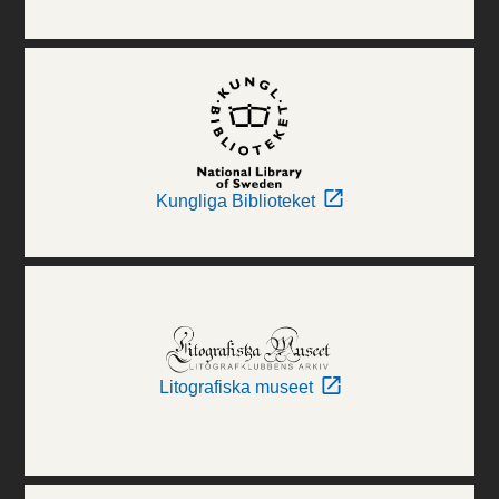
Kungliga Biblioteket
Litografiska museet