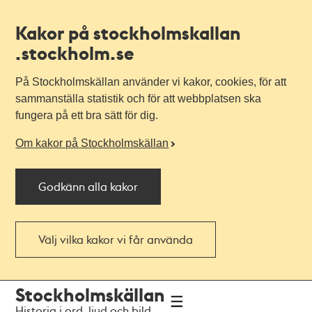
Kakor på stockholmskallan
.stockholm.se
På Stockholmskällan använder vi kakor, cookies, för att
sammanställa statistik och för att webbplatsen ska
fungera på ett bra sätt för dig.
Om kakor på Stockholmskällan
Godkänn alla kakor
Välj vilka kakor vi får använda
Till
Till
Stockholmskällan
navigationen
huvudinnehållet
Historia i ord, ljud och bild