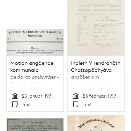
Motion angående
Indiern Virendranâth
kommunala
Chattopâdhyâya
deklarationsbyråer -
ansöker om
Stadsfullmäktige
uppehållsbok i
1971
Sverige
25 januari 1971
28 februari 1919
Tid
Tid
Text
Text
Typ
Typ