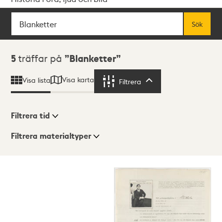
Sök
Fritextsök
Sök
Sökresultat
5
träffar på
Blanketter
Visa karta
Visa lista
Filtrera
Filtrera
Filtrera tid
Filtrera materialtyper
Visningsläge
Totalt
5
träffar
Lista
Karta