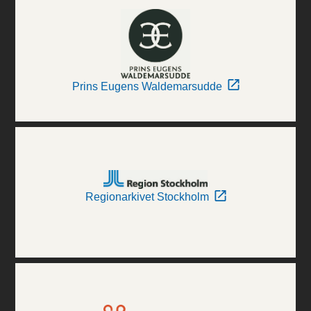
Prins Eugens Waldemarsudde
Regionarkivet Stockholm