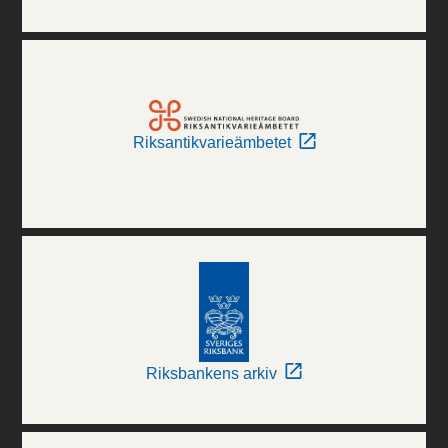
Riksantikvarieämbetet
Riksbankens arkiv