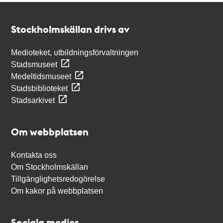
Kontakt
Stockholmskällan
Stockholmskällan drivs av
Medioteket, utbildningsförvaltningen
Stadsmuseet
Medeltidsmuseet
Stadsbiblioteket
Stadsarkivet
Om webbplatsen
Kontakta oss
Om Stockholmskällan
Tillgänglighetsredogörelse
Om kakor på webbplatsen
Sociala medier