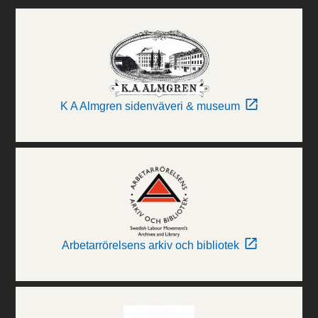
K A Almgren sidenväveri & museum
Arbetarrörelsens arkiv och bibliotek