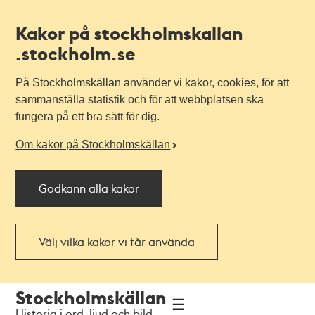
Kakor på stockholmskallan
.stockholm.se
På Stockholmskällan använder vi kakor, cookies, för att
sammanställa statistik och för att webbplatsen ska
fungera på ett bra sätt för dig.
Om kakor på Stockholmskällan
Godkänn alla kakor
Välj vilka kakor vi får använda
Till
Till
Stockholmskällan
navigationen
huvudinnehållet
Historia i ord, ljud och bild