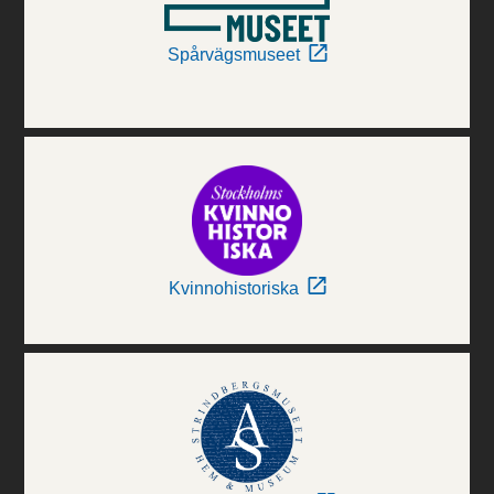
Spårvägsmuseet
Kvinnohistoriska