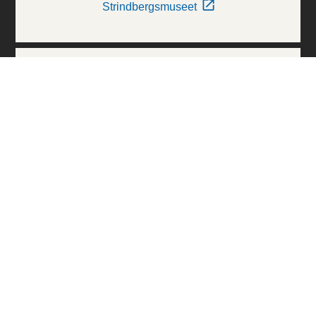
Strindbergsmuseet
Thielska Galleriet
Världskulturmuseerna