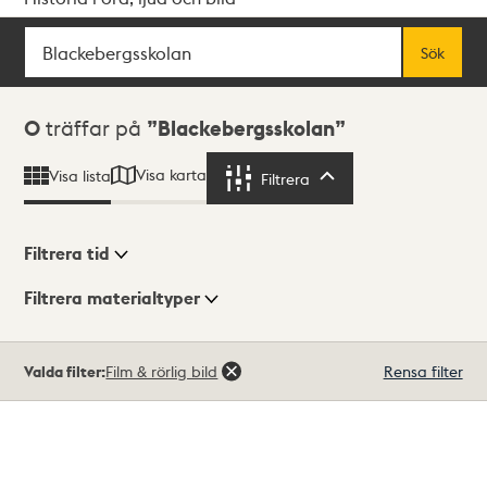
Sök
Fritextsök
Sök
Sökresultat
0
träffar på
Blackebergsskolan
Visa karta
Visa lista
Filtrera
Filtrera
Filtrera tid
Filtrera materialtyper
Visningsläge
Totalt
Valda filter:
Film & rörlig bild
Rensa filter
0
träffar
Lista
Karta