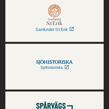
Samfundet S:t Erik
Sjöhistoriska