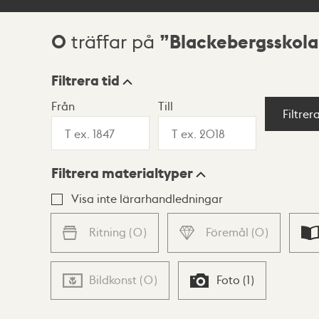
0
Blackebergsskol
träffar på
Sökresultat
Filtrera tid
Från
Till
Visningsläge
Filtrer
Filtrera materialtyper
Lista
Karta
Visa inte lärarhandledningar
Ritning
(
0
)
Föremål
(
0
)
Bildkonst
(
0
)
Foto
(
1
)