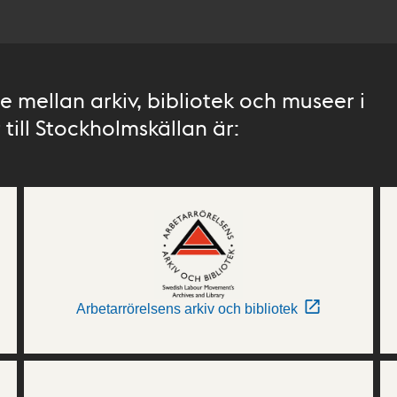
 mellan arkiv, bibliotek och museer i
till Stockholmskällan är:
Arbetarrörelsens arkiv och bibliotek