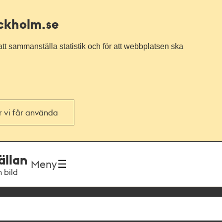
ockholm.se
tt sammanställa statistik och för att webbplatsen ska
or vi får använda
ällan
Meny
h bild