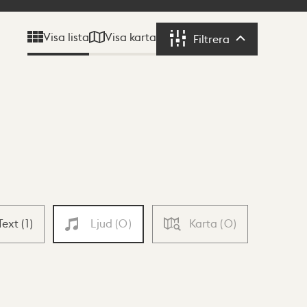
Visa karta
Visa lista
Filtrera
Filtrera
Text
(
1
)
Ljud
(
0
)
Karta
(
0
)