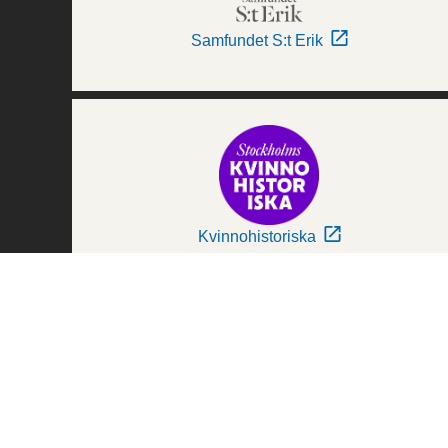
Samfundet S:t Erik
Kvinnohistoriska
Världskulturmuseerna