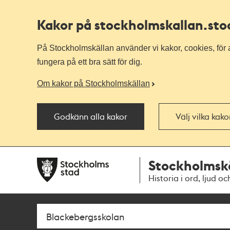
Kakor på stockholmskallan
.st
På Stockholmskällan använder vi kakor, cookies, för a
fungera på ett bra sätt för dig.
Om kakor på Stockholmskällan
Godkänn alla kakor
Välj vilka kak
Till
Till
Stockholmsk
navigationen
huvudinnehållet
Historia i ord, ljud oc
Sök
Fritextsök