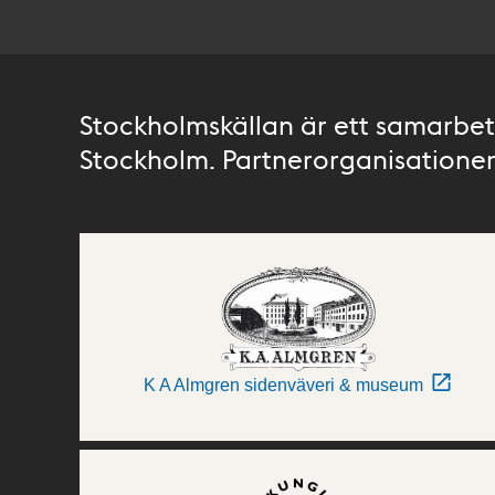
Stockholmskällan är ett samarbete
Stockholm. Partnerorganisationer 
K A Almgren sidenväveri & museum