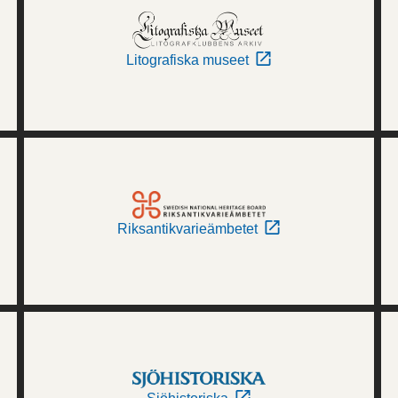
Litografiska museet
Riksantikvarieämbetet