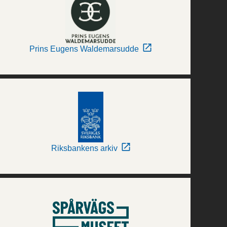
Prins Eugens Waldemarsudde
Riksbankens arkiv