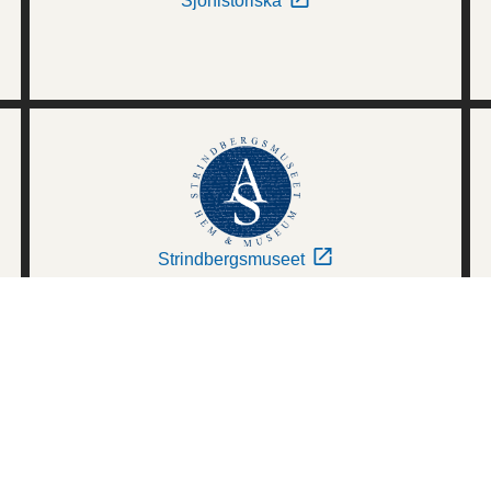
Sjöhistoriska
Strindbergsmuseet