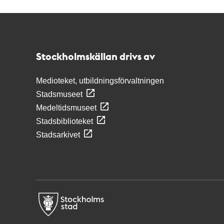
Kontakt
Stockholmskällan
Stockholmskällan drivs av
Medioteket, utbildningsförvaltningen
Stadsmuseet
Medeltidsmuseet
Stadsbiblioteket
Stadsarkivet