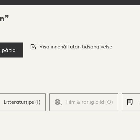
an
Visa innehåll utan tidsangivelse
a på tid
Litteraturtips
(
1
)
Film & rörlig bild
(
0
)