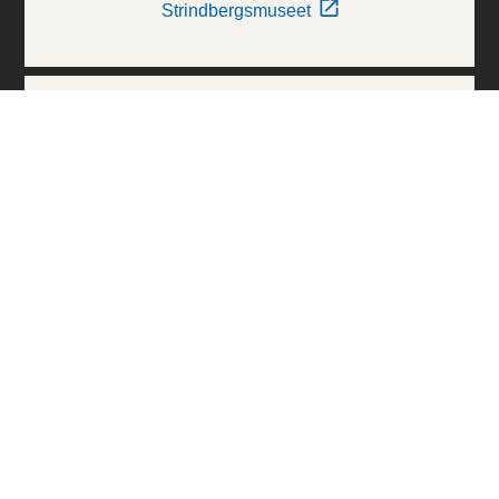
Strindbergsmuseet
Thielska Galleriet
Världskulturmuseerna