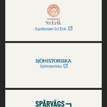
Samfundet S:t Erik
Sjöhistoriska