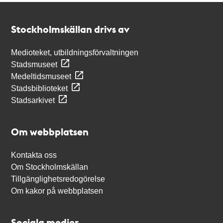
Kontakt
Stockholmskällan
Stockholmskällan drivs av
Medioteket, utbildningsförvaltningen
Stadsmuseet
Medeltidsmuseet
Stadsbiblioteket
Stadsarkivet
Om webbplatsen
Kontakta oss
Om Stockholmskällan
Tillgänglighetsredogörelse
Om kakor på webbplatsen
Sociala medier