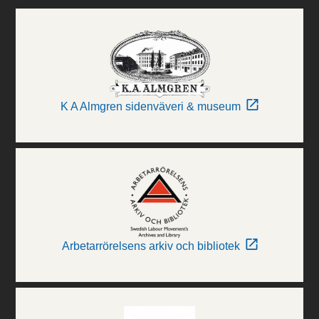
K A Almgren sidenväveri & museum
Arbetarrörelsens arkiv och bibliotek