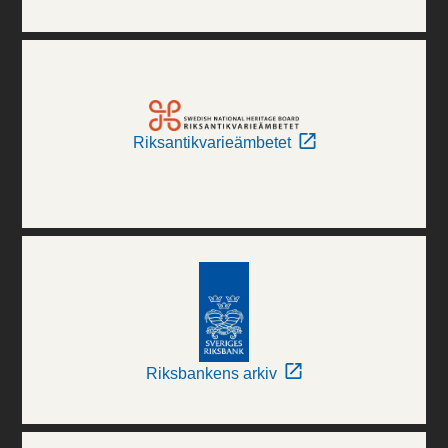
Riksantikvarieämbetet
Riksbankens arkiv