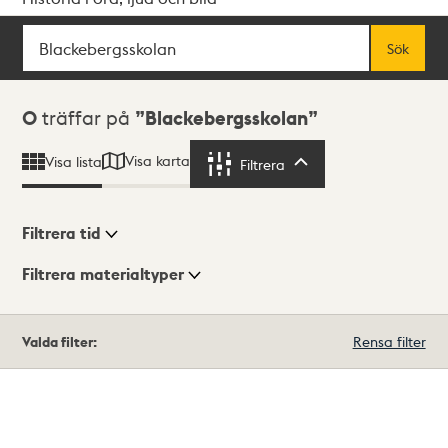
Sök
Fritextsök
Sök
Sökresultat
0
träffar på
Blackebergsskolan
Visa karta
Visa lista
Filtrera
Filtrera
Filtrera tid
Filtrera materialtyper
Visningsläge
Totalt
Valda filter:
Rensa filter
0
träffar
Lista
Karta