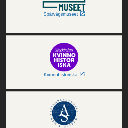
Spårvägsmuseet
Kvinnohistoriska