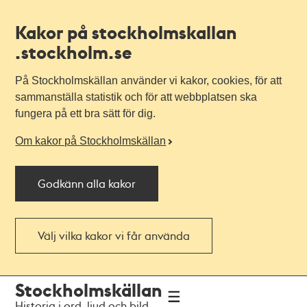
Kakor på stockholmskallan
.stockholm.se
På Stockholmskällan använder vi kakor, cookies, för att
sammanställa statistik och för att webbplatsen ska
fungera på ett bra sätt för dig.
Om kakor på Stockholmskällan
Godkänn alla kakor
Välj vilka kakor vi får använda
Till
Till
Stockholmskällan
navigationen
huvudinnehållet
Historia i ord, ljud och bild