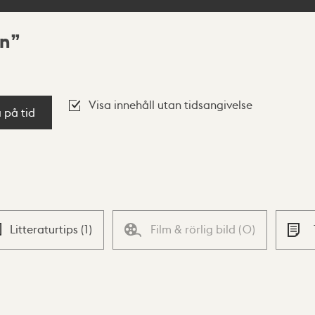
an
Visa innehåll utan tidsangivelse
a på tid
Litteraturtips
(
1
)
Film & rörlig bild
(
0
)