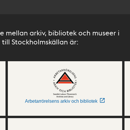
 mellan arkiv, bibliotek och museer i
till Stockholmskällan är:
Arbetarrörelsens arkiv och bibliotek