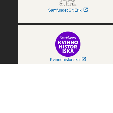
Samfundet S:t Erik
Kvinnohistoriska
Världskulturmuseerna