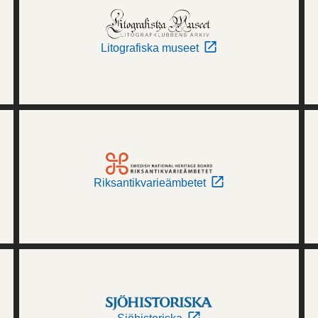
Litografiska museet
Riksantikvarieämbetet