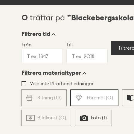
0
Blackebergsskol
träffar på
Sökresultat
Filtrera tid
Från
Till
Visningsläge
Filtrer
Filtrera materialtyper
Lista
Karta
Visa inte lärarhandledningar
Ritning
(
0
)
Föremål
(
0
)
Bildkonst
(
0
)
Foto
(
1
)