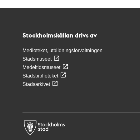
Kontakt
Stockholmskällan
Stockholmskällan drivs av
Medioteket, utbildningsförvaltningen
Stadsmuseet
Medeltidsmuseet
Stadsbiblioteket
Stadsarkivet