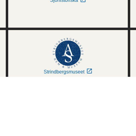
Sjöhistoriska
Strindbergsmuseet