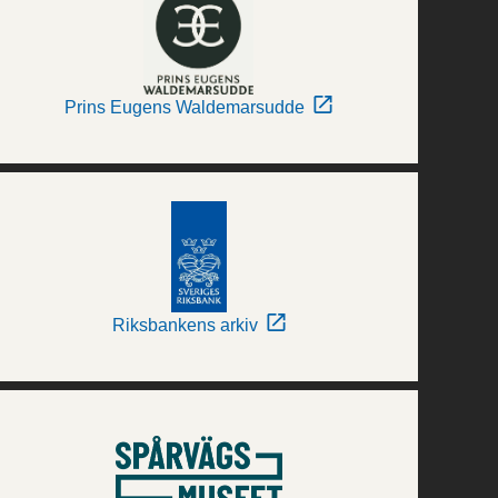
Prins Eugens Waldemarsudde
Riksbankens arkiv