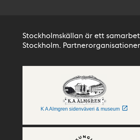
Stockholmskällan är ett samarbete
Stockholm. Partnerorganisationer 
K A Almgren sidenväveri & museum