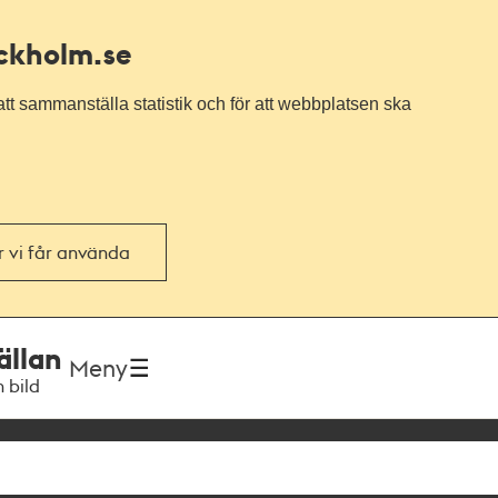
ockholm.se
tt sammanställa statistik och för att webbplatsen ska
or vi får använda
ällan
Meny
h bild