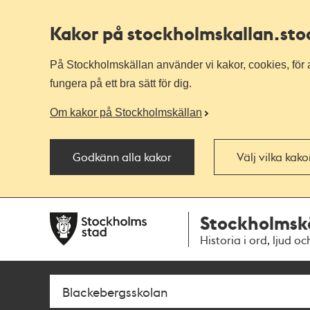
Kakor på stockholmskallan
.st
På Stockholmskällan använder vi kakor, cookies, för a
fungera på ett bra sätt för dig.
Om kakor på Stockholmskällan
Godkänn alla kakor
Välj vilka kak
Till
Till
Stockholmsk
navigationen
huvudinnehållet
Historia i ord, ljud oc
Sök
Fritextsök