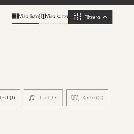
Visa karta
Visa lista
Filtrera
Filtrera
Text
(
1
)
Ljud
(
0
)
Karta
(
0
)