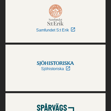
Samfundet S:t Erik
Sjöhistoriska