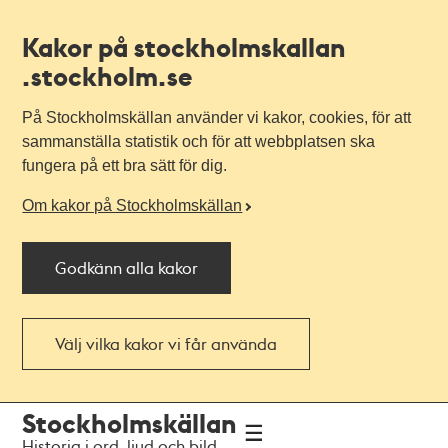
Kakor på stockholmskallan
.stockholm.se
På Stockholmskällan använder vi kakor, cookies, för att
sammanställa statistik och för att webbplatsen ska
fungera på ett bra sätt för dig.
Om kakor på Stockholmskällan
Godkänn alla kakor
Välj vilka kakor vi får använda
Till
Till
Stockholmskällan
navigationen
huvudinnehållet
Historia i ord, ljud och bild