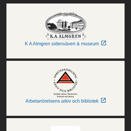
K A Almgren sidenväveri & museum
Arbetarrörelsens arkiv och bibliotek