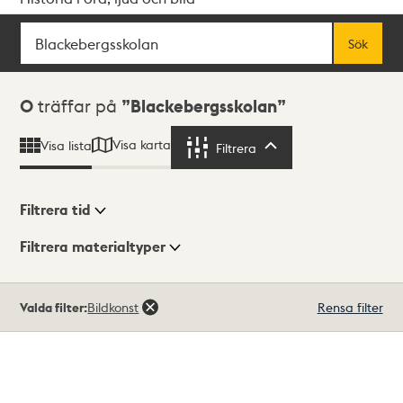
Sök
Fritextsök
Sök
Sökresultat
0
träffar på
Blackebergsskolan
Visa karta
Visa lista
Filtrera
Filtrera
Filtrera tid
Filtrera materialtyper
Visningsläge
Totalt
Valda filter:
Bildkonst
Rensa filter
0
träffar
Lista
Karta