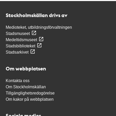
Kontakt
Stockholmskällan
Stockholmskällan drivs av
Medioteket, utbildningsförvaltningen
Stadsmuseet
Medeltidsmuseet
Stadsbiblioteket
Stadsarkivet
Om webbplatsen
Kontakta oss
Om Stockholmskällan
Tillgänglighetsredogörelse
Om kakor på webbplatsen
Sociala medier