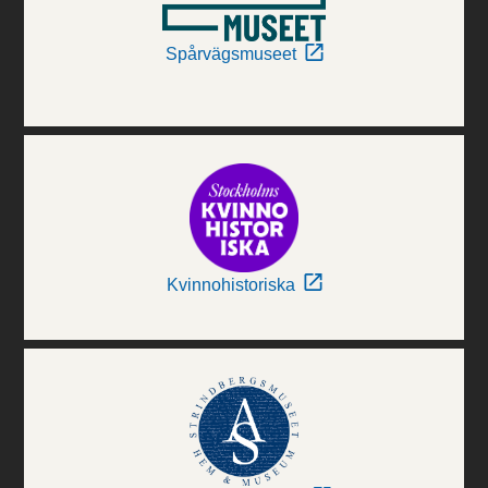
Spårvägsmuseet
Kvinnohistoriska