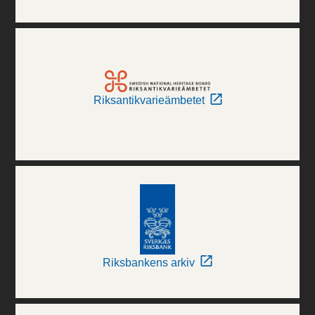
Riksantikvarieämbetet
Riksbankens arkiv