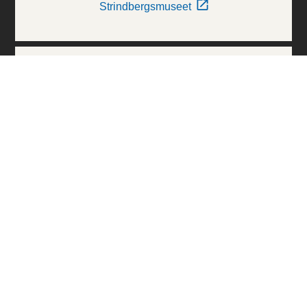
Strindbergsmuseet
Thielska Galleriet
Världskulturmuseerna