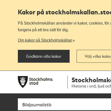
Kakor på stockholmskallan
.st
På Stockholmskällan använder vi kakor, cookies, för a
fungera på ett bra sätt för dig.
Om kakor på Stockholmskällan
Godkänn alla kakor
Välj vilka kak
Till
Till
Stockholmsk
navigationen
huvudinnehållet
Historia i ord, ljud oc
Sök
Fritextsök