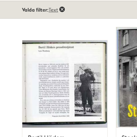
Totalt
Valda filter:
Text
4
träffar