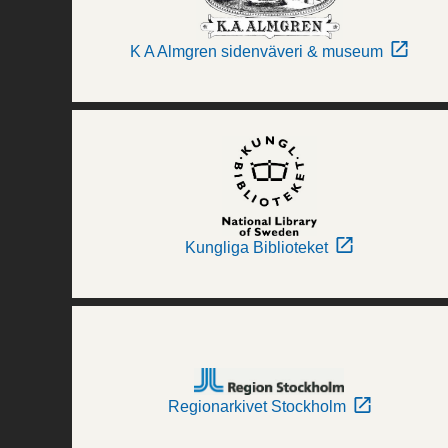
K A Almgren sidenväveri & museum
Kungliga Biblioteket
Regionarkivet Stockholm