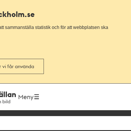
ockholm.se
tt sammanställa statistik och för att webbplatsen ska
or vi får använda
ällan
Meny
h bild