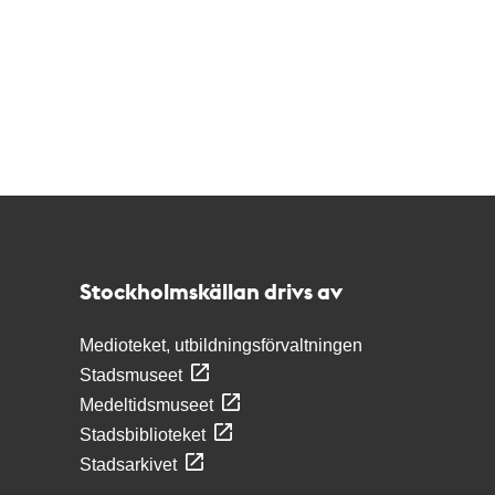
Kontakt
Stockholmskällan
Stockholmskällan drivs av
Medioteket, utbildningsförvaltningen
Stadsmuseet
Medeltidsmuseet
Stadsbiblioteket
Stadsarkivet