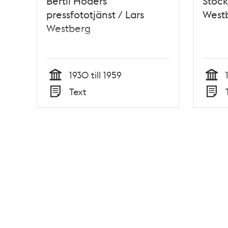
Bertil Höders
Stock
pressfototjänst / Lars
West
Westberg
1930 till 1959
Tid
Tid
Text
Typ
Typ