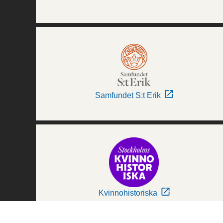
Samfundet S:t Erik
Kvinnohistoriska