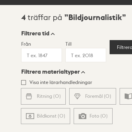
4
Bildjournalistik
träffar på
Sökresultat
Filtrera tid
Från
Till
Visningsläge
Filtrer
Filtrera materialtyper
Lista
Karta
Visa inte lärarhandledningar
Ritning
(
0
)
Föremål
(
0
)
Bildkonst
(
0
)
Foto
(
0
)