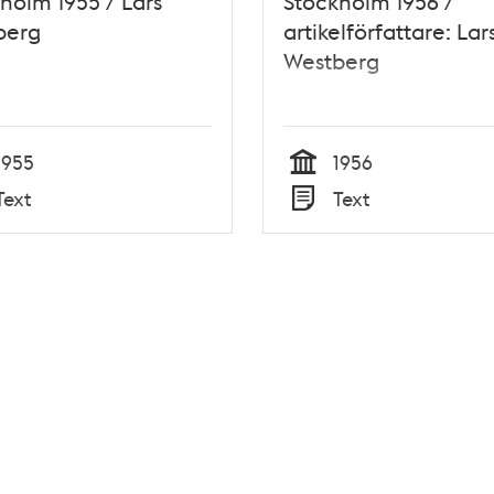
holm 1955 / Lars
Stockholm 1956 /
berg
artikelförfattare: Lar
Westberg
1955
1956
Tid
Text
Text
Typ