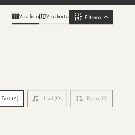
Visa karta
Visa lista
Filtrera
Filtrera
Text
(
4
)
Ljud
(
0
)
Karta
(
0
)