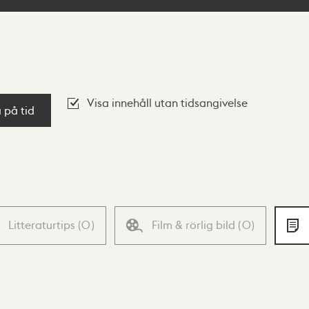
Visa innehåll utan tidsangivelse
a på tid
Litteraturtips
(
0
)
Film & rörlig bild
(
0
)