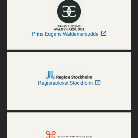
Prins Eugens Waldemarsudde
Regionarkivet Stockholm