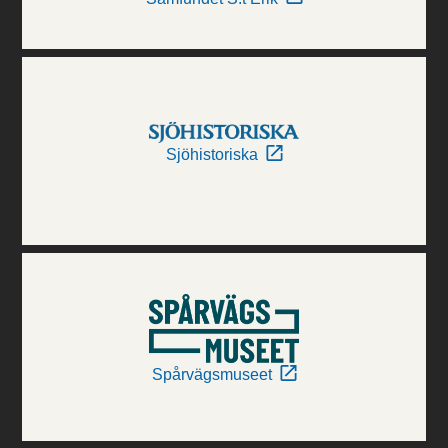
Sjöhistoriska
Spårvägsmuseet