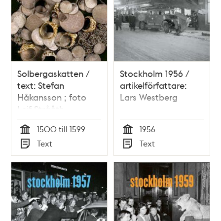
Solbergaskatten /
Stockholm 1956 /
text: Stefan
artikelförfattare:
Håkansson ; foto
Lars Westberg
Leif Strååth
1500 till 1599
1956
Tid
Tid
Text
Text
Typ
Typ