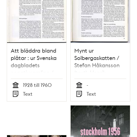
teman
Att bläddra bland
Mynt ur
plåtar : ur Svenska
Solbergaskatten /
dagbladets
Stefan Håkansson
negativsamling /
(text), Henrik
Lars Westberg
Hultgren (foto)
1928 till 1960
-
Tid
Tid
Text
Text
Typ
Typ