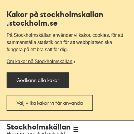
Kakor på stockholmskallan
.stockholm.se
På Stockholmskällan använder vi kakor, cookies, för att
sammanställa statistik och för att webbplatsen ska
fungera på ett bra sätt för dig.
Om kakor på Stockholmskällan
Godkänn alla kakor
Välj vilka kakor vi får använda
Till
Till
Stockholmskällan
navigationen
huvudinnehållet
Historia i ord, ljud och bild