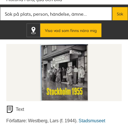
Fritextsök
Sök
Visa vad som finns nära mig
Text
Författare: Westberg, Lars (f. 1944).
Stadsmuseet