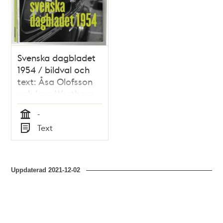
Svenska dagbladet
1954 / bildval och
text: Åsa Olofsson
och Lars Westberg
-
Tid
Text
Typ
Uppdaterad
2021-12-02