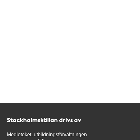
Kontakt
Stockholmskällan
Stockholmskällan drivs av
Medioteket, utbildningsförvaltningen