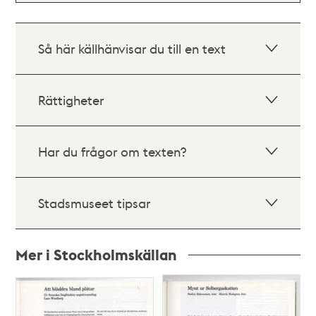
Så här källhänvisar du till en text
Rättigheter
Har du frågor om texten?
Stadsmuseet tipsar
Mer i Stockholmskällan
Relaterade
poster
och