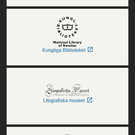
Kungliga Biblioteket
Litografiska museet