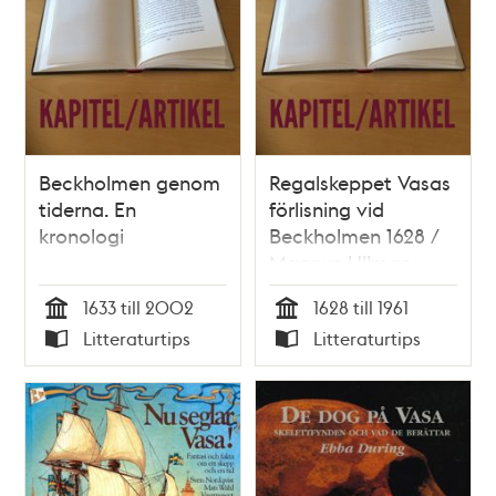
Beckholmen genom
Regalskeppet Vasas
tiderna. En
förlisning vid
kronologi
Beckholmen 1628 /
Magnus Ullman
1633 till 2002
1628 till 1961
Tid
Tid
Litteraturtips
Litteraturtips
Typ
Typ