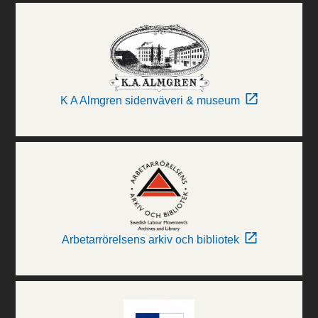
K A Almgren sidenväveri & museum
Arbetarrörelsens arkiv och bibliotek