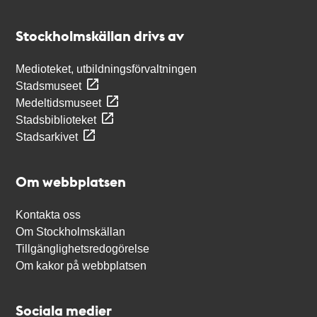
Kontakt
Stockholmskällan
Stockholmskällan drivs av
Medioteket, utbildningsförvaltningen
Stadsmuseet
Medeltidsmuseet
Stadsbiblioteket
Stadsarkivet
Om webbplatsen
Kontakta oss
Om Stockholmskällan
Tillgänglighetsredogörelse
Om kakor på webbplatsen
Sociala medier