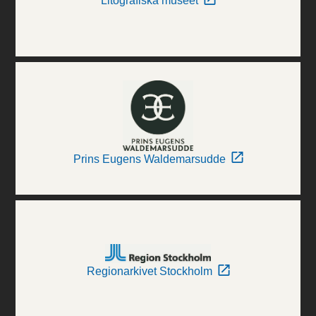
Litografiska museet
Prins Eugens Waldemarsudde
Regionarkivet Stockholm