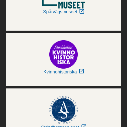
Spårvägsmuseet
Kvinnohistoriska