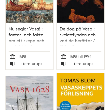
Nu seglar Vasa! :
De dog på Vasa :
fantasi och fakta
skelettfynden och
om ett skepp och
vad de berättar /
en tid / text av
Ebba During
Mats Wahl ; bilder
1628
1628 till 1994
av Sven Nordqvist ;
Tid
Tid
Litteraturtips
Litteraturtips
faktaunderlag och
Typ
Typ
faktatext av Birgitta
Stapf m.fl.