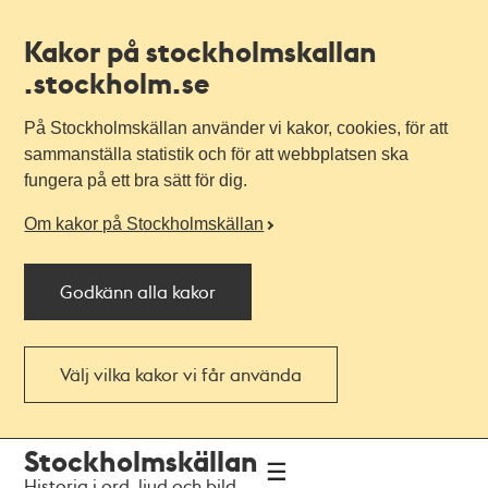
Kakor på stockholmskallan
.stockholm.se
På Stockholmskällan använder vi kakor, cookies, för att
sammanställa statistik och för att webbplatsen ska
fungera på ett bra sätt för dig.
Om kakor på Stockholmskällan
Godkänn alla kakor
Välj vilka kakor vi får använda
Till
Till
Stockholmskällan
navigationen
huvudinnehållet
Historia i ord, ljud och bild