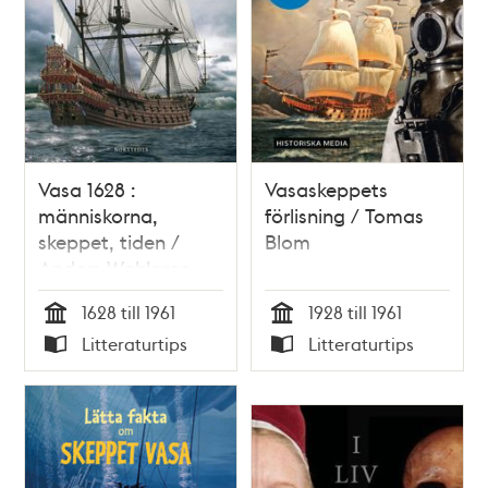
Vasa 1628 :
Vasaskeppets
människorna,
förlisning / Tomas
skeppet, tiden /
Blom
Anders Wahlgren
1628 till 1961
1928 till 1961
Tid
Tid
Litteraturtips
Litteraturtips
Typ
Typ