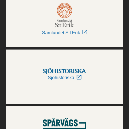
Samfundet S:t Erik
Sjöhistoriska