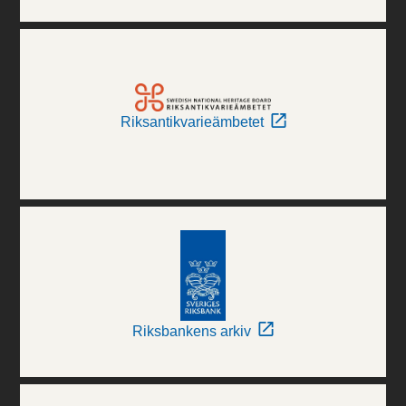
Riksantikvarieämbetet
Riksbankens arkiv