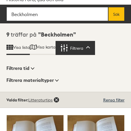
Sök
Fritextsök
Sök
Sökresultat
9
träffar på
Beckholmen
Visa karta
Visa lista
Filtrera
Filtrera
Filtrera tid
Filtrera materialtyper
Visningsläge
Totalt
Valda filter:
Litteraturtips
Rensa filter
9
träffar
Lista
Karta