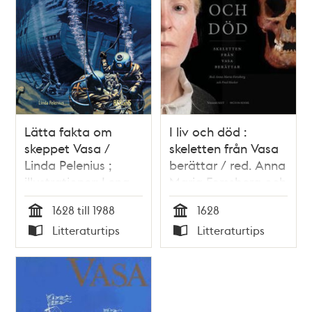
Lätta fakta om
I liv och död :
skeppet Vasa /
skeletten från Vasa
Linda Pelenius ;
berättar / red. Anna
illustrationer: Lena
Maria Forssberg och
Thoft Sjöström
Fred Hocker
1628 till 1988
1628
Tid
Tid
Litteraturtips
Litteraturtips
Typ
Typ