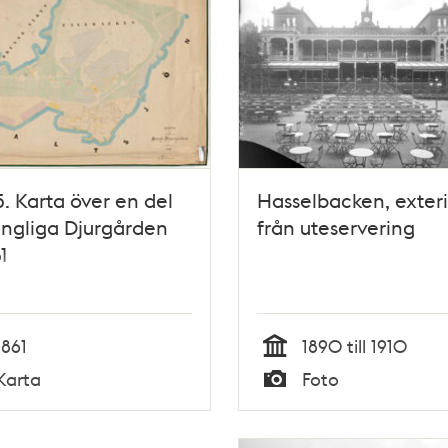
5. Karta över en del
Hasselbacken, exteri
ngliga Djurgården
från uteservering
1
1861
1890 till 1910
Tid
Karta
Foto
Typ