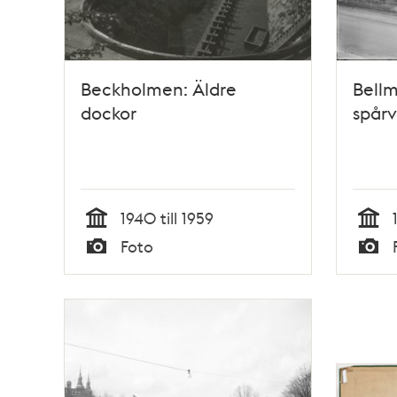
Beckholmen: Äldre
Bellm
dockor
spår
1940 till 1959
Tid
Tid
Foto
Typ
Typ