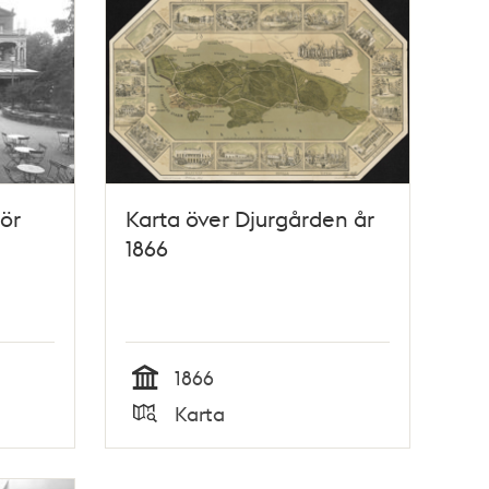
ör
Karta över Djurgården år
1866
1866
Tid
Karta
Typ