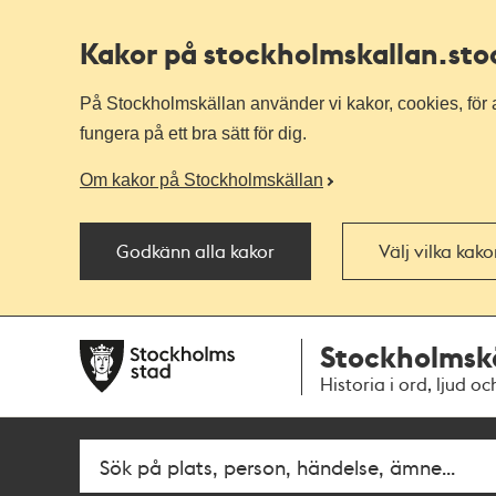
Kakor på stockholmskallan
.st
På Stockholmskällan använder vi kakor, cookies, för a
fungera på ett bra sätt för dig.
Om kakor på Stockholmskällan
Godkänn alla kakor
Välj vilka kak
Till
Till
Stockholmsk
navigationen
huvudinnehållet
Historia i ord, ljud oc
Fritextsök