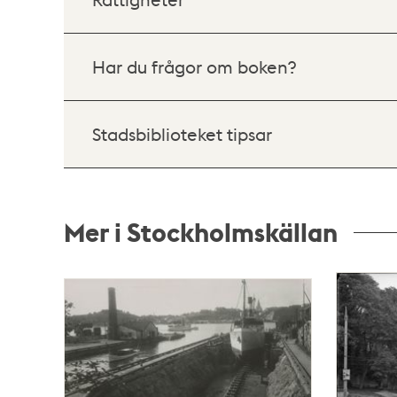
Har du frågor om boken?
Stadsbiblioteket tipsar
Mer i Stockholmskällan
Relaterade
poster
och
teman