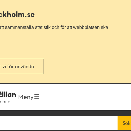
ockholm.se
tt sammanställa statistik och för att webbplatsen ska
or vi får använda
ällan
Meny
h bild
Sök