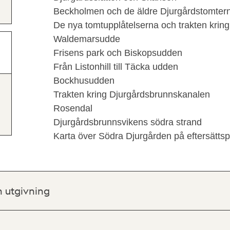
Beckholmen och de äldre Djurgårdstomter
De nya tomtupplåtelserna och trakten krin
Waldemarsudde
Frisens park och Biskopsudden
Från Listonhill till Täcka udden
Bockhusudden
Trakten kring Djurgårdsbrunnskanalen
Rosendal
Djurgårdsbrunnsvikens södra strand
Karta över Södra Djurgården på eftersätts
h utgivning