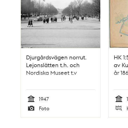
Djurgårdsvägen norrut.
HK 1:
Lejonslätten t.h. och
av Ku
Nordiska Museet t.v
år 186
1947
Tid
Tid
Foto
Typ
Typ