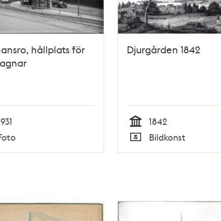
ansro, hållplats för
Djurgården 1842
vagnar
1931
1842
Tid
Foto
Bildkonst
Typ