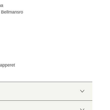
na
g Bellmansro
papperet