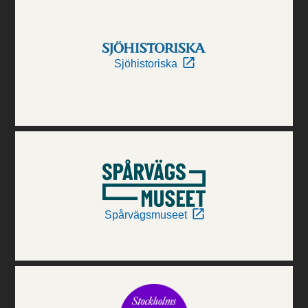
Sjöhistoriska
Spårvägsmuseet