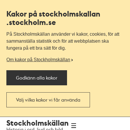
Kakor på stockholmskallan
.stockholm.se
På Stockholmskällan använder vi kakor, cookies, för att
sammanställa statistik och för att webbplatsen ska
fungera på ett bra sätt för dig.
Om kakor på Stockholmskällan
Godkänn alla kakor
Välj vilka kakor vi får använda
Till
Till
Stockholmskällan
navigationen
huvudinnehållet
Historia i ord, ljud och bild