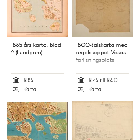
1885 års karta, blad
1800-talskarta med
2 (Lundgren)
regalskeppet Vasas
förlisningsplats
1885
1845 till 1850
Tid
Tid
Karta
Karta
Typ
Typ