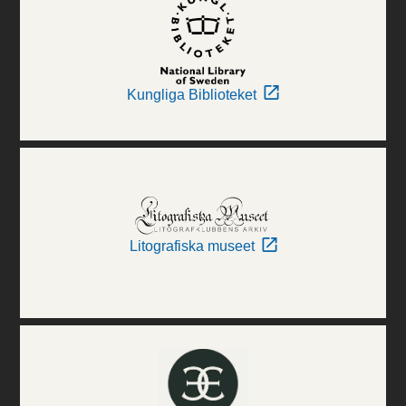
Kungliga Biblioteket
Litografiska museet