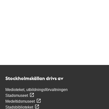
Kontakt
Stockholmskällan
Stockholmskällan drivs av
Medioteket, utbildningsförvaltningen
Stadsmuseet
Medeltidsmuseet
Stadsbiblioteket