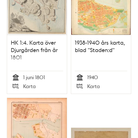
HK 1:4. Karta över
1938-1940 års karta,
Djurgården från år
blad "Staden:d"
1801
1 juni 1801
1940
Tid
Tid
Karta
Karta
Typ
Typ