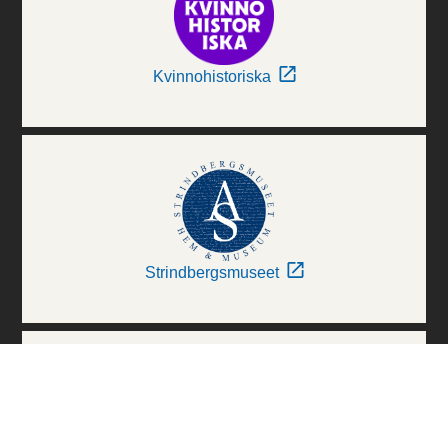
Kvinnohistoriska
Strindbergsmuseet