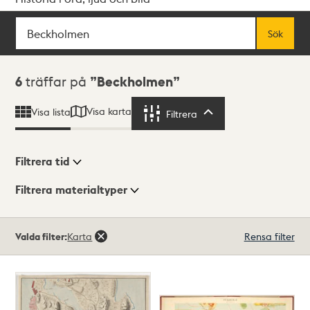
Sök
Fritextsök
Sök
Sökresultat
6
träffar på
Beckholmen
Visa karta
Visa lista
Filtrera
Filtrera
Filtrera tid
Filtrera materialtyper
Visningsläge
Totalt
Valda filter:
Karta
Rensa filter
6
träffar
Lista
Karta