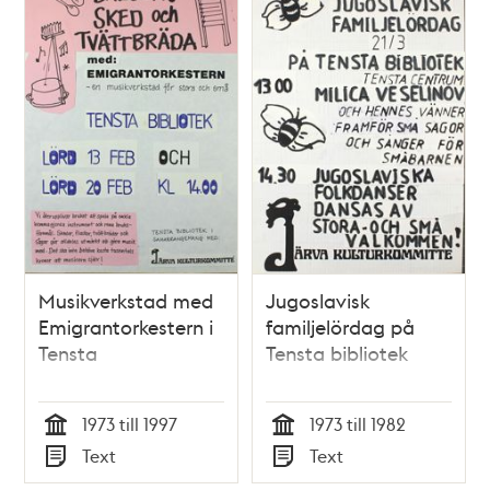
Musikverkstad med
Jugoslavisk
Emigrantorkestern i
familjelördag på
Tensta
Tensta bibliotek
1973 till 1997
1973 till 1982
Tid
Tid
Text
Text
Typ
Typ