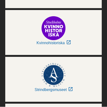
Kvinnohistoriska
Strindbergsmuseet