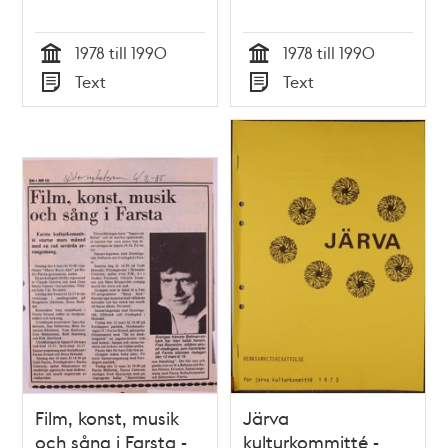
1978 till 1990
1978 till 1990
Tid
Tid
Text
Text
Typ
Typ
Film, konst, musik
Järva
och sång i Farsta -
kulturkommitté -