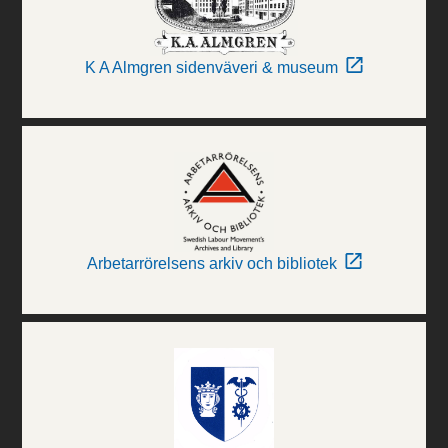
K A Almgren sidenväveri & museum
Arbetarrörelsens arkiv och bibliotek