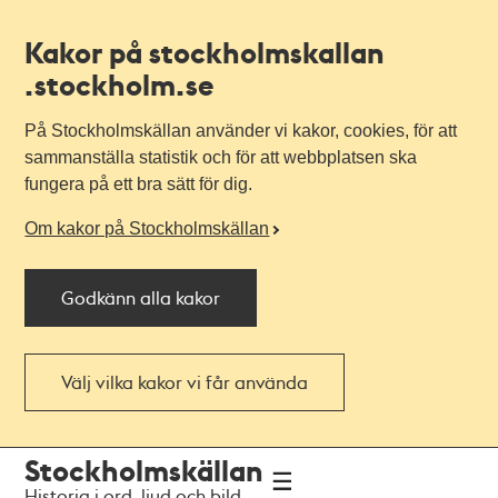
Kakor på stockholmskallan
.stockholm.se
På Stockholmskällan använder vi kakor, cookies, för att
sammanställa statistik och för att webbplatsen ska
fungera på ett bra sätt för dig.
Om kakor på Stockholmskällan
Godkänn alla kakor
Välj vilka kakor vi får använda
Till
Till
Stockholmskällan
navigationen
huvudinnehållet
Historia i ord, ljud och bild