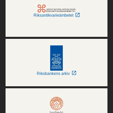
Riksantikvarieämbetet
Riksbankens arkiv