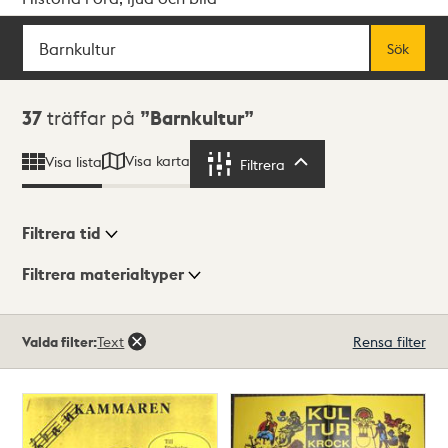
Sök
Fritextsök
Sök
Sökresultat
37
träffar på
Barnkultur
Visa karta
Visa lista
Filtrera
Filtrera
Filtrera tid
Filtrera materialtyper
Visningsläge
Totalt
Valda filter:
Text
Rensa filter
37
träffar
Lista
Karta