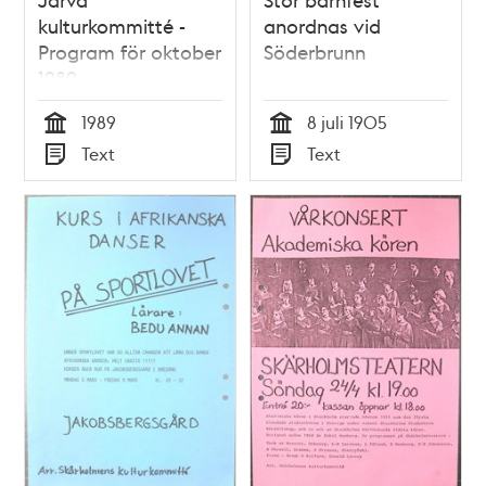
kulturkommitté -
anordnas vid
Program för oktober
Söderbrunn
1989
1989
8 juli 1905
Tid
Tid
Text
Text
Typ
Typ