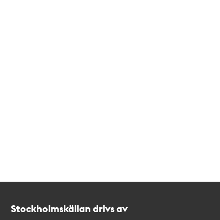
Kontakt
Stockholmskällan
Stockholmskällan drivs av