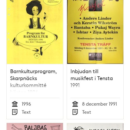
Barnkulturprogram,
Inbjudan till
Skarpnäcks
musikfest i Tensta
kulturkommitté
1991
hösten 1996
1996
8 december 1991
Tid
Tid
Text
Text
Typ
Typ