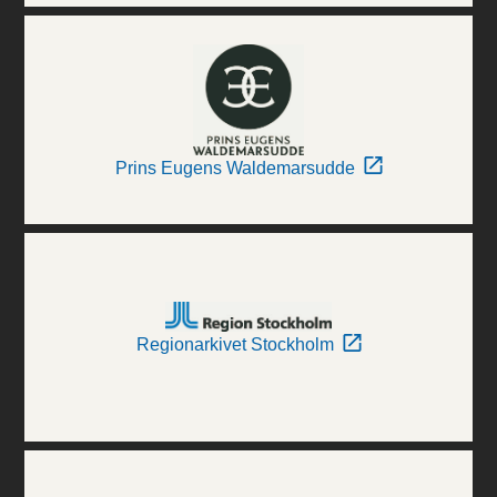
Prins Eugens Waldemarsudde
Regionarkivet Stockholm