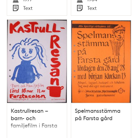
Tid
Tid
Text
Text
Typ
Typ
Kastrullresan –
Spelmansstämma
barn- och
på Farsta gård
familjefilm i Farsta