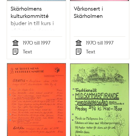
Skärholmens
Vårkonsert i
kulturkommitté
Skärholmen
bjuder in till kurs i
afrikanska danser
1970 till 1997
1970 till 1997
Tid
Tid
Text
Text
Typ
Typ