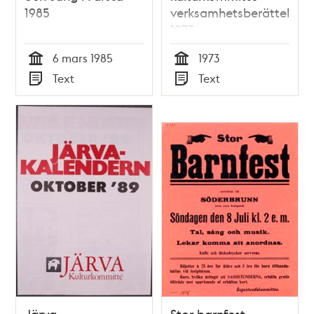
1985
verksamhetsberättelse
1973
6 mars 1985
1973
Tid
Tid
Text
Text
Typ
Typ
Järva
Stor barnfest