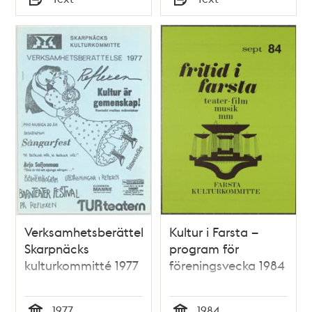
Typ
Typ
Verksamhetsberättelse,
Kultur i Farsta –
Skarpnäcks
program för
kulturkommitté 1977
föreningsvecka 1984
1977
1984