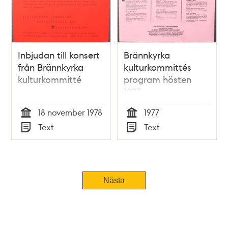
Inbjudan till konsert
Brännkyrka
från Brännkyrka
kulturkommittés
kulturkommitté
program hösten
1977
18 november 1978
1977
Tid
Tid
Text
Text
Typ
Typ
Nästa