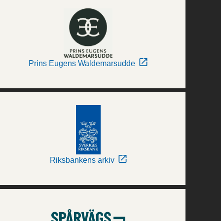
Prins Eugens Waldemarsudde
Riksbankens arkiv