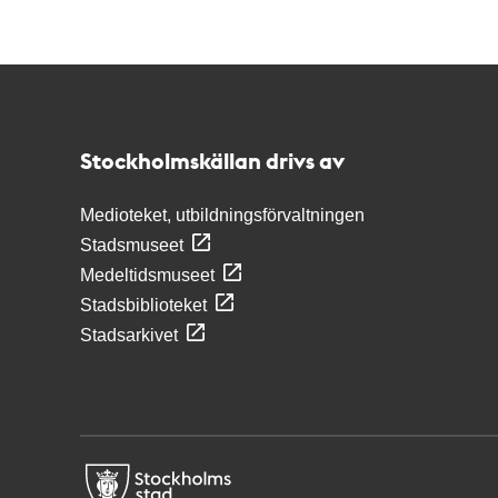
Kontakt
Stockholmskällan
Stockholmskällan drivs av
Medioteket, utbildningsförvaltningen
Stadsmuseet
Medeltidsmuseet
Stadsbiblioteket
Stadsarkivet