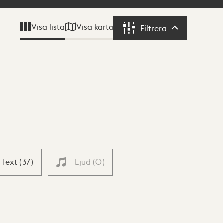
Visa karta
Visa lista
Filtrera
Filtrera
Text
(
37
)
Ljud
(
0
)