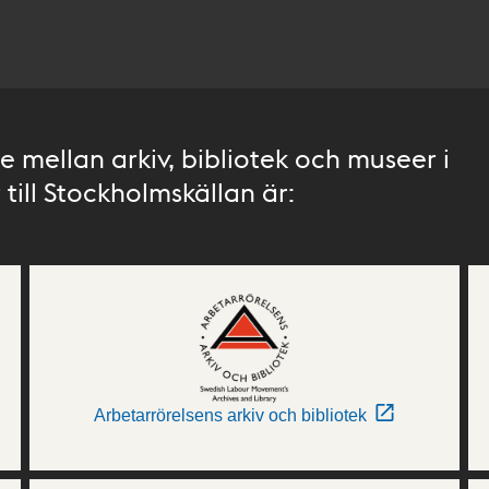
 mellan arkiv, bibliotek och museer i
till Stockholmskällan är:
Arbetarrörelsens arkiv och bibliotek