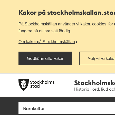
Kakor på stockholmskallan
.st
På Stockholmskällan använder vi kakor, cookies, för a
fungera på ett bra sätt för dig.
Om kakor på Stockholmskällan
Godkänn alla kakor
Välj vilka kak
Till
Till
Stockholmsk
navigationen
huvudinnehållet
Historia i ord, ljud oc
Sök
Fritextsök