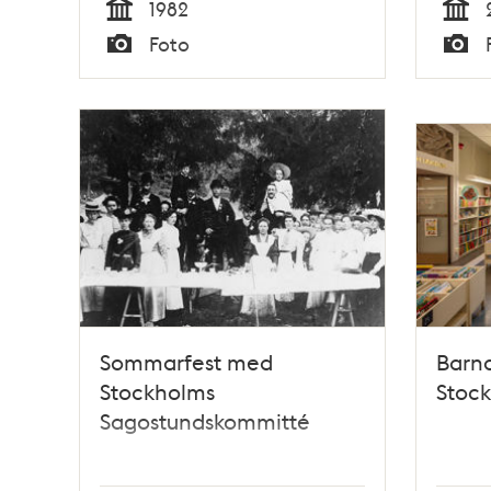
1982
Tid
Tid
Foto
Typ
Typ
Sommarfest med
Barn
Stockholms
Stock
Sagostundskommitté