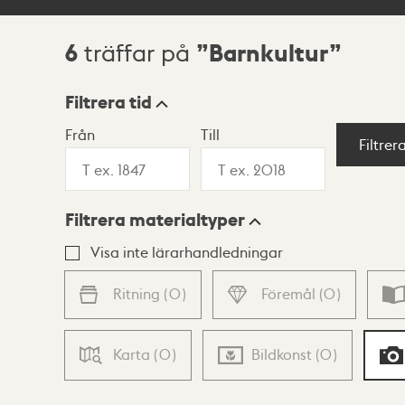
6
Barnkultur
träffar på
Sökresultat
Filtrera tid
Från
Till
Visningsläge
Filtrer
Filtrera materialtyper
Lista
Karta
Visa inte lärarhandledningar
Ritning
(
0
)
Föremål
(
0
)
Karta
(
0
)
Bildkonst
(
0
)