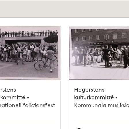
rstens
Hägerstens
rkommitté -
kulturkommitté -
nationell folkdansfest
Kommunala musiksk