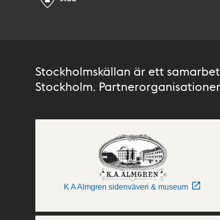
Stockholmskällan är ett samarbete
Stockholm. Partnerorganisationer 
K A Almgren sidenväveri & museum