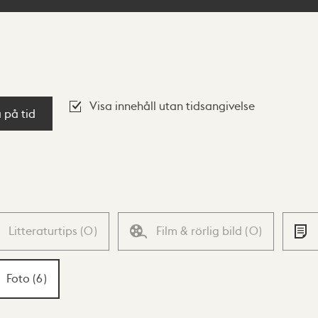
Visa innehåll utan tidsangivelse
a på tid
Litteraturtips
(
0
)
Film & rörlig bild
(
0
)
Foto
(
6
)