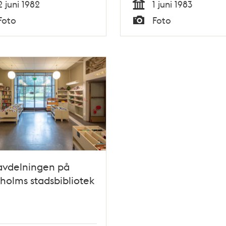
2 juni 1982
1 juni 1983
Tid
Foto
Foto
Typ
avdelningen på
holms stadsbibliotek