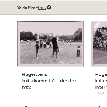
Totalt
Valda filter:
Foto
6
träffar
Hägerstens
Häge
kulturkommitté – drakfest
kultu
1982
inter
1982