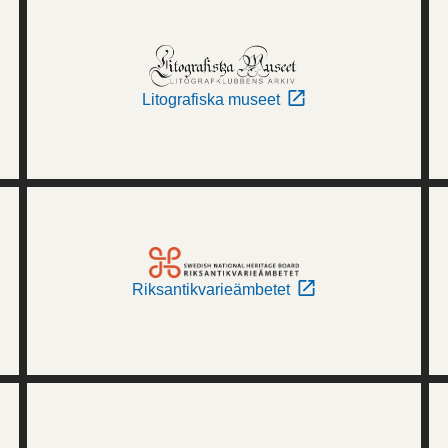
Litografiska museet
Riksantikvarieämbetet