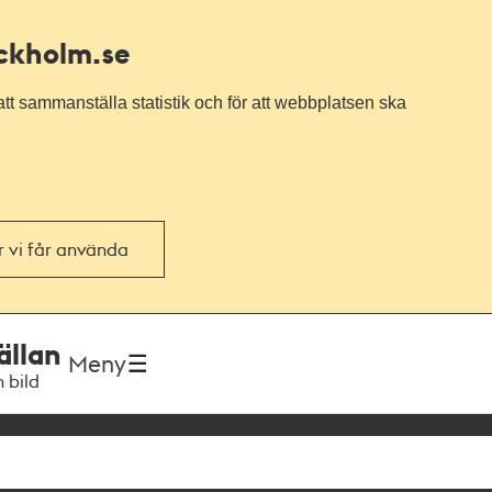
ockholm.se
tt sammanställa statistik och för att webbplatsen ska
or vi får använda
ällan
Meny
h bild