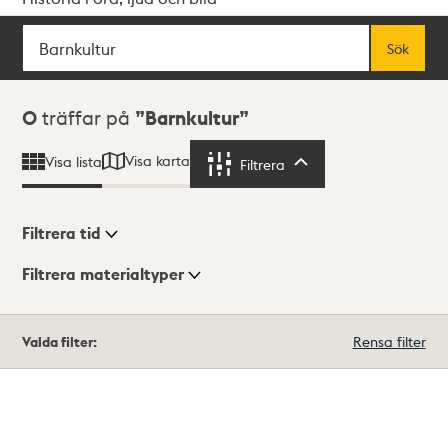
Sök
Fritextsök
Sök
Sökresultat
0
träffar på
Barnkultur
Visa karta
Visa lista
Filtrera
Filtrera
Filtrera tid
Filtrera materialtyper
Visningsläge
Totalt
Valda filter:
Rensa filter
0
träffar
Lista
Karta