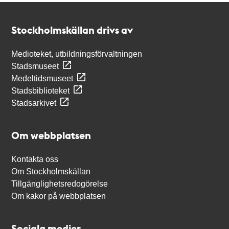
Kontakt
Stockholmskällan
Stockholmskällan drivs av
Medioteket, utbildningsförvaltningen
Stadsmuseet
Medeltidsmuseet
Stadsbiblioteket
Stadsarkivet
Om webbplatsen
Kontakta oss
Om Stockholmskällan
Tillgänglighetsredogörelse
Om kakor på webbplatsen
Sociala medier