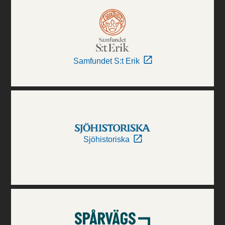
Samfundet S:t Erik
Sjöhistoriska