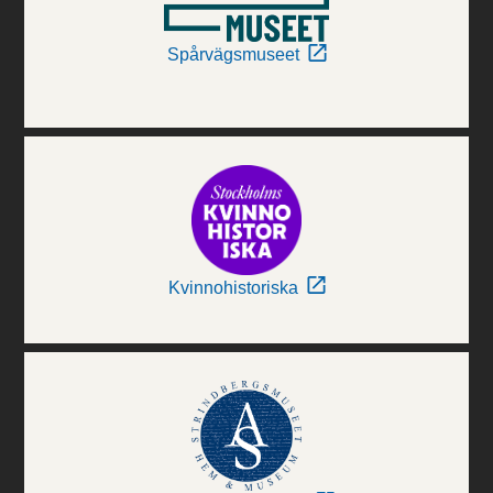
Spårvägsmuseet
Kvinnohistoriska