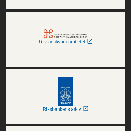
Riksantikvarieämbetet
Riksbankens arkiv