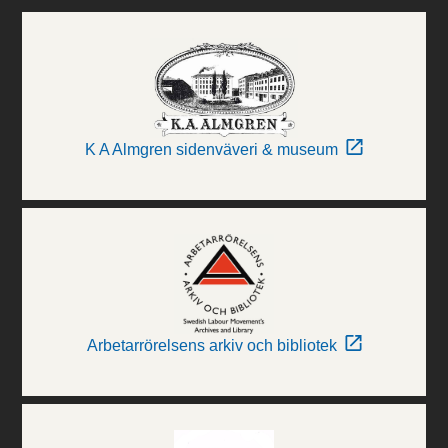
K A Almgren sidenväveri & museum
Arbetarrörelsens arkiv och bibliotek