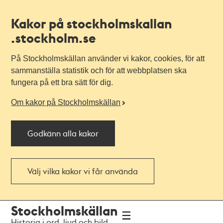
Kakor på stockholmskallan
.stockholm.se
På Stockholmskällan använder vi kakor, cookies, för att
sammanställa statistik och för att webbplatsen ska
fungera på ett bra sätt för dig.
Om kakor på Stockholmskällan
Godkänn alla kakor
Välj vilka kakor vi får använda
Till
Till
Stockholmskällan
navigationen
huvudinnehållet
Historia i ord, ljud och bild