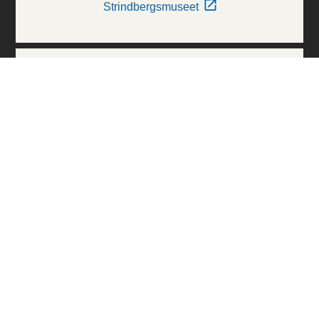
Strindbergsmuseet
Thielska Galleriet
Världskulturmuseerna