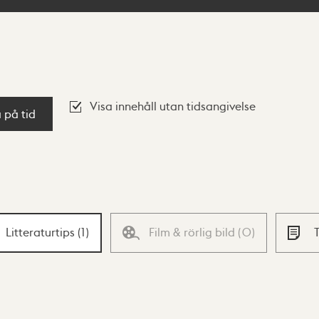
Visa innehåll utan tidsangivelse
a på tid
Litteraturtips
(
1
)
Film & rörlig bild
(
0
)