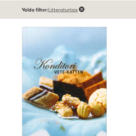
Totalt
Valda filter:
Litteraturtips
1
träffar