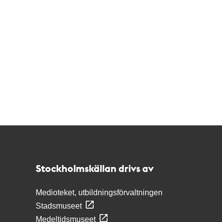
Kontakt
Stockholmskällan
Stockholmskällan drivs av
Medioteket, utbildningsförvaltningen
Stadsmuseet
Medeltidsmuseet