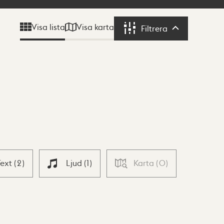
Visa karta
Visa lista
Filtrera
Filtrera
Text
(
2
)
Ljud
(
1
)
Karta
(
0
)