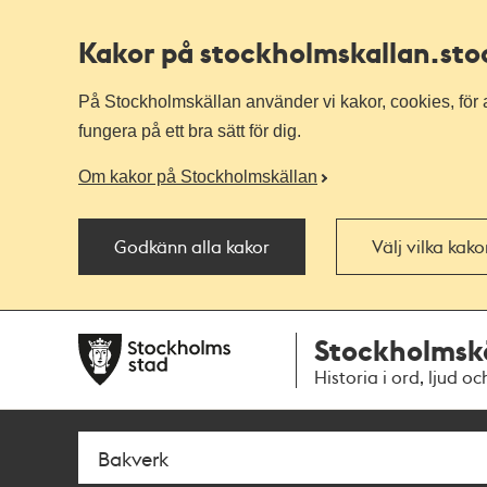
Kakor på stockholmskallan
.st
På Stockholmskällan använder vi kakor, cookies, för a
fungera på ett bra sätt för dig.
Om kakor på Stockholmskällan
Godkänn alla kakor
Välj vilka kak
Till
Till
Stockholmsk
navigationen
huvudinnehållet
Historia i ord, ljud oc
Sök
Fritextsök