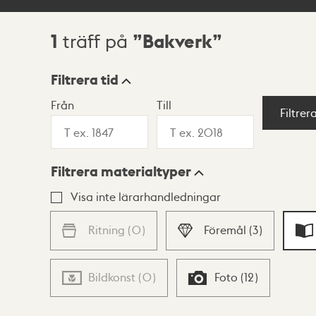
1
Bakverk
träff på
Sökresultat
Filtrera tid
Från
Till
Visningsläge
Filtrer
Filtrera materialtyper
Lista
Karta
Visa inte lärarhandledningar
Ritning
(
0
)
Föremål
(
3
)
Bildkonst
(
0
)
Foto
(
12
)