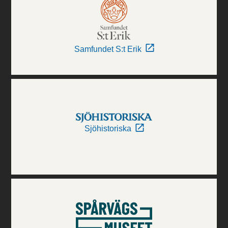
Samfundet S:t Erik
Sjöhistoriska