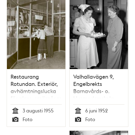
Restaurang
Valhallavägen 9,
Rotundan. Exteriör,
Engelbrekts
avhämtningslucka
Barnavårds- o.
för glass, smörgåsar
Husmodersskola.
och bakverk.
Fröken Gudrun
3 augusti 1955
6 juni 1952
Schaefer, elev på
Tid
Tid
Foto
Foto
husmoderskursen,
Typ
Typ
visar sin
examenstårta för