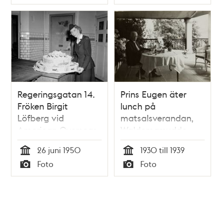
Typ
Typ
Regeringsgatan 14.
Prins Eugen äter
Fröken Birgit
lunch på
Löfberg vid
matsalsverandan,
American Overseas
Waldemarsudde
Airlines bredvid en
26 juni 1950
1930 till 1939
tårta, bakad på
Tid
Tid
Foto
Foto
Oscar Bergs
Typ
Typ
hovkonditori