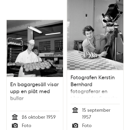
Fotografen Kerstin
En bagargesäll visar
Bernhard
upp en plåt med
fotograferar en
bullar
tårta under Svenska
Fotografers
15 september
Förbunds kongress,
Tid
26 oktober 1959
1957
med temat
Tid
Foto
Foto
färgfotografi