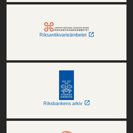
Riksantikvarieämbetet
Riksbankens arkiv