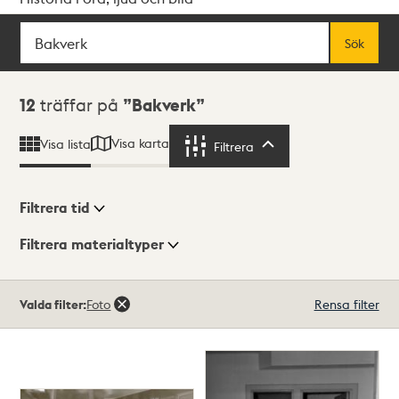
Sök
Fritextsök
Sök
Sökresultat
12
träffar på
Bakverk
Visa karta
Visa lista
Filtrera
Filtrera
Filtrera tid
Filtrera materialtyper
Visningsläge
Totalt
Valda filter:
Foto
Rensa filter
12
träffar
Lista
Karta