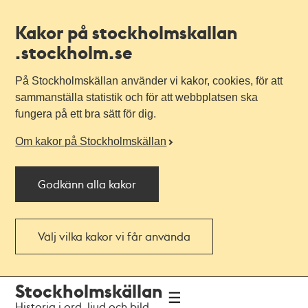
Kakor på stockholmskallan
.stockholm.se
På Stockholmskällan använder vi kakor, cookies, för att
sammanställa statistik och för att webbplatsen ska
fungera på ett bra sätt för dig.
Om kakor på Stockholmskällan
Godkänn alla kakor
Välj vilka kakor vi får använda
Till
Till
Stockholmskällan
navigationen
huvudinnehållet
Historia i ord, ljud och bild