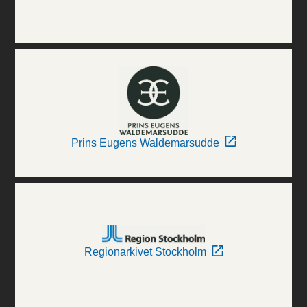
Prins Eugens Waldemarsudde
Regionarkivet Stockholm