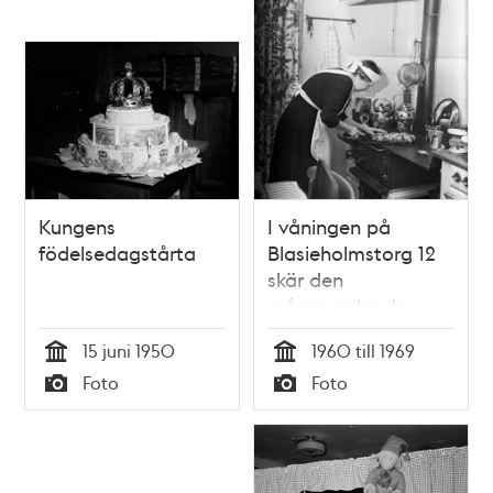
rektor Karin
Cronholm i
samband med
kursavslutning
Kungens
I våningen på
födelsedagstårta
Blasieholmstorg 12
skär den
mångsysslande
journalistveteranen
15 juni 1950
1960 till 1969
Anna-Stina Alkmans
Tid
Tid
Foto
Foto
hembiträde upp
Typ
Typ
bullkransen, klädd i
reglementsenlig
klädsel.