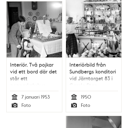
Billing
Interiör. Två pojkar
Interiörbild från
vid ett bord där det
Sundbergs konditori
står ett
vid Järntorget 83 i
pepparkakshus
Gamla Stan
7 januari 1953
1950
Tid
Tid
Foto
Foto
Typ
Typ