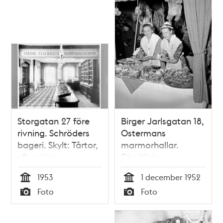
Storgatan 27 före
Birger Jarlsgatan 18,
rivning. Schröders
Ostermans
bageri. Skylt: Tårtor,
marmorhallar.
efterrätter,
Försäljning av
namnsdagskakor
pepparkakor och
1953
1 december 1952
pepparkakshus på
Tid
Tid
Foto
Foto
Kvinnornas
Typ
Typ
julmässa. Fr. v. Elsa
Byrdeman och Anna