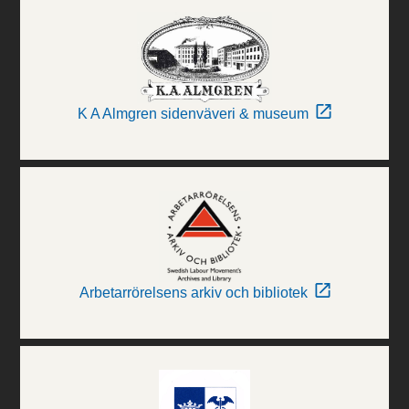
K A Almgren sidenväveri & museum
Arbetarrörelsens arkiv och bibliotek