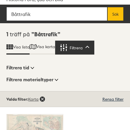
Sök
Fritextsök
Sök
Sökresultat
1
träff på
Båttrafik
Visa karta
Visa lista
Filtrera
Filtrera
Filtrera tid
Filtrera materialtyper
Visningsläge
Totalt
Valda filter:
Karta
Rensa filter
1
träffar
Lista
Karta