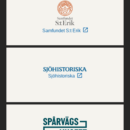
Samfundet S:t Erik
Sjöhistoriska