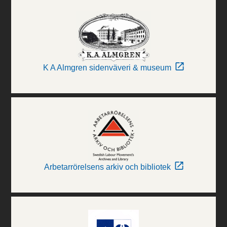
K A Almgren sidenväveri & museum
Arbetarrörelsens arkiv och bibliotek