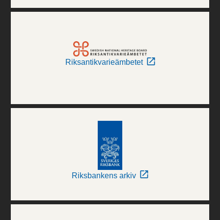
Riksantikvarieämbetet
Riksbankens arkiv