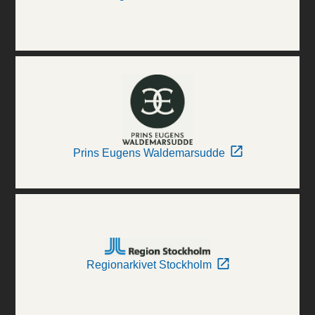
Prins Eugens Waldemarsudde
Regionarkivet Stockholm