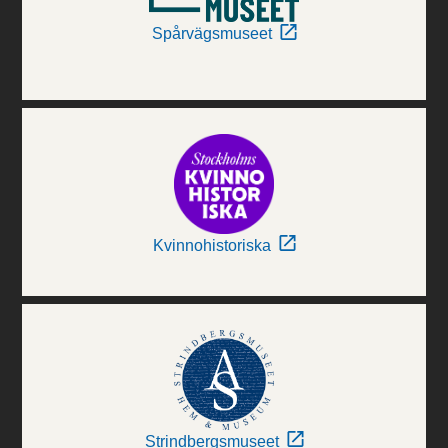
Spårvägsmuseet
Kvinnohistoriska
Strindbergsmuseet