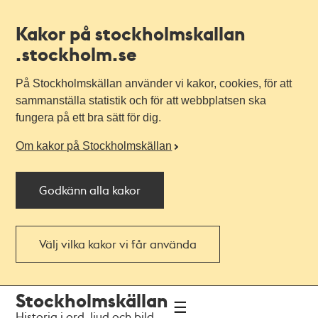
Kakor på stockholmskallan
.stockholm.se
På Stockholmskällan använder vi kakor, cookies, för att
sammanställa statistik och för att webbplatsen ska
fungera på ett bra sätt för dig.
Om kakor på Stockholmskällan
Godkänn alla kakor
Välj vilka kakor vi får använda
Till
Till
Stockholmskällan
navigationen
huvudinnehållet
Historia i ord, ljud och bild