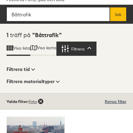
Sök
Fritextsök
Sök
Sökresultat
1
träff på
Båttrafik
Visa karta
Visa lista
Filtrera
Filtrera
Filtrera tid
Filtrera materialtyper
Visningsläge
Totalt
Valda filter:
Foto
Rensa filter
1
träffar
Lista
Karta