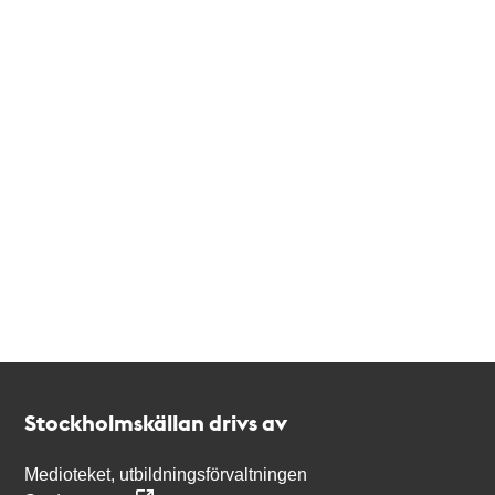
Kontakt
Stockholmskällan
Stockholmskällan drivs av
Medioteket, utbildningsförvaltningen