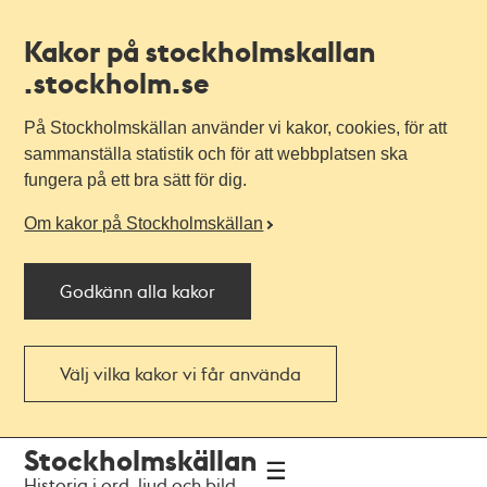
Kakor på stockholmskallan
.stockholm.se
På Stockholmskällan använder vi kakor, cookies, för att
sammanställa statistik och för att webbplatsen ska
fungera på ett bra sätt för dig.
Om kakor på Stockholmskällan
Godkänn alla kakor
Välj vilka kakor vi får använda
Till
Till
Stockholmskällan
navigationen
huvudinnehållet
Historia i ord, ljud och bild