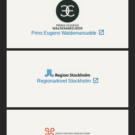
Prins Eugens Waldemarsudde
Regionarkivet Stockholm