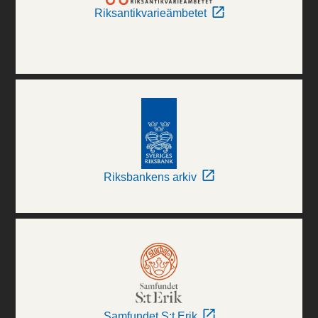
Riksantikvarieämbetet
Riksbankens arkiv
Samfundet S:t Erik