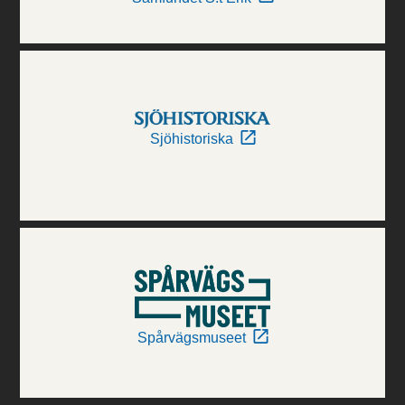
Sjöhistoriska
Spårvägsmuseet