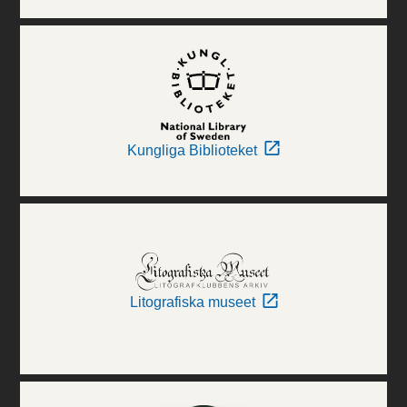
Kungliga Biblioteket
Litografiska museet