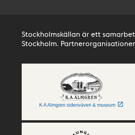
Stockholmskällan är ett samarbete
Stockholm. Partnerorganisationer 
K A Almgren sidenväveri & museum