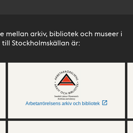
 mellan arkiv, bibliotek och museer i
till Stockholmskällan är:
Arbetarrörelsens arkiv och bibliotek