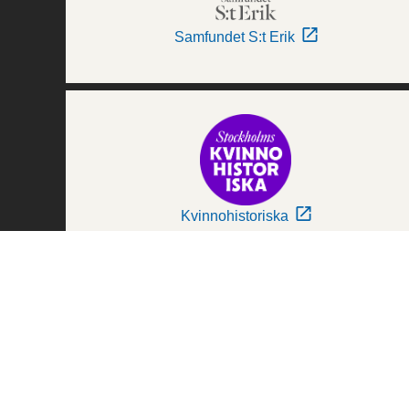
Samfundet S:t Erik
Kvinnohistoriska
Världskulturmuseerna