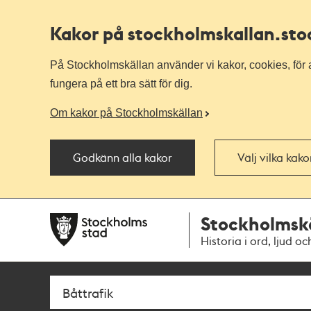
Kakor på stockholmskallan
.st
På Stockholmskällan använder vi kakor, cookies, för a
fungera på ett bra sätt för dig.
Om kakor på Stockholmskällan
Godkänn alla kakor
Välj vilka kak
Till
Till
Stockholmsk
navigationen
huvudinnehållet
Historia i ord, ljud oc
Sök
Fritextsök