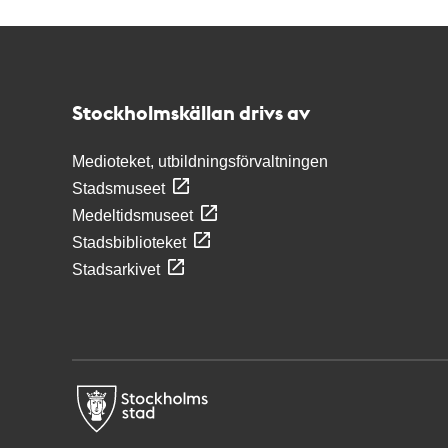
Kontakt
Stockholmskällan
Stockholmskällan drivs av
Medioteket, utbildningsförvaltningen
Stadsmuseet
Medeltidsmuseet
Stadsbiblioteket
Stadsarkivet