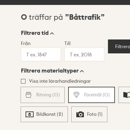
0
Båttrafik
träffar på
Sökresultat
Filtrera tid
Från
Till
Visningsläge
Filtrer
Filtrera materialtyper
Lista
Karta
Visa inte lärarhandledningar
Ritning
(
0
)
Föremål
(
0
)
Bildkonst
(
2
)
Foto
(
1
)