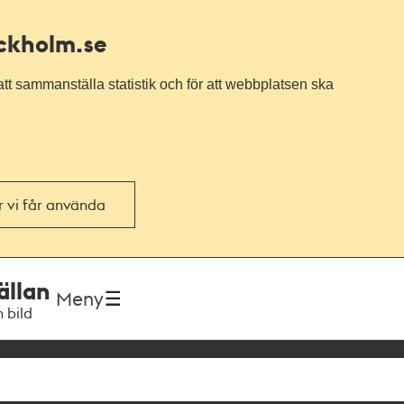
ockholm.se
tt sammanställa statistik och för att webbplatsen ska
or vi får använda
ällan
Meny
h bild