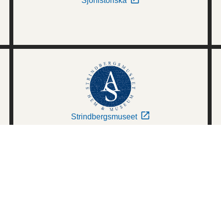
Sjöhistoriska
Strindbergsmuseet