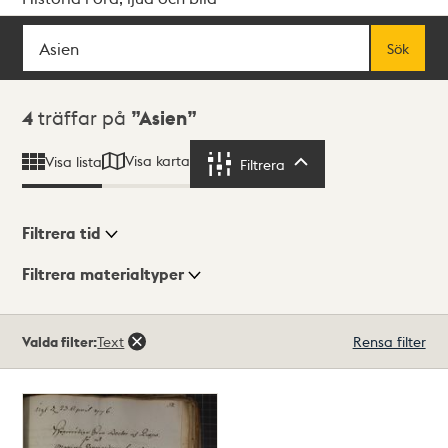
Sök
Fritextsök
Sök
Sökresultat
4
träffar på
Asien
Visa karta
Visa lista
Filtrera
Filtrera
Filtrera tid
Filtrera materialtyper
Visningsläge
Totalt
Valda filter:
Text
Rensa filter
4
träffar
Lista
Karta