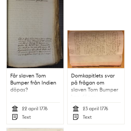
Får slaven Tom
Domkapitlets svar
Bumper från Indien
på frågan om
döpas?
slaven Tom Bumper
kan döpas
22 april 1776
23 april 1776
Tid
Tid
Text
Text
Typ
Typ