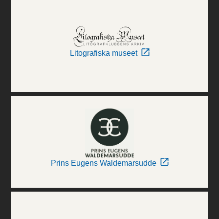
Litografiska museet
Prins Eugens Waldemarsudde