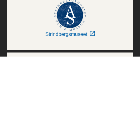
Strindbergsmuseet
Thielska Galleriet