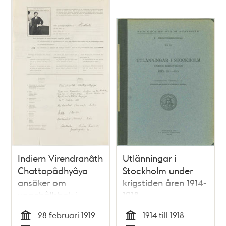
Indiern Virendranâth
Utlänningar i
Chattopâdhyâya
Stockholm under
ansöker om
krigstiden åren 1914-
uppehållsbok i
1918
Sverige
28 februari 1919
1914 till 1918