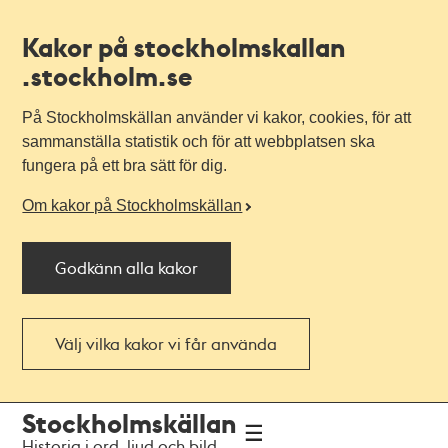
Kakor på stockholmskallan
.stockholm.se
På Stockholmskällan använder vi kakor, cookies, för att
sammanställa statistik och för att webbplatsen ska
fungera på ett bra sätt för dig.
Om kakor på Stockholmskällan
Godkänn alla kakor
Välj vilka kakor vi får använda
Till
Till
Stockholmskällan
navigationen
huvudinnehållet
Historia i ord, ljud och bild