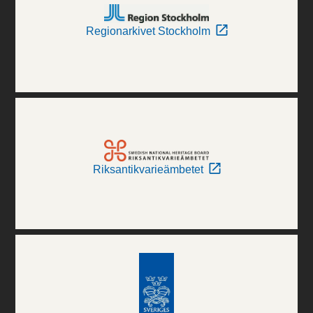
Regionarkivet Stockholm
Riksantikvarieämbetet