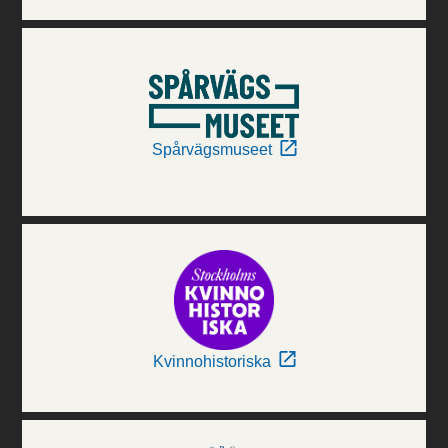
Spårvägsmuseet
Kvinnohistoriska