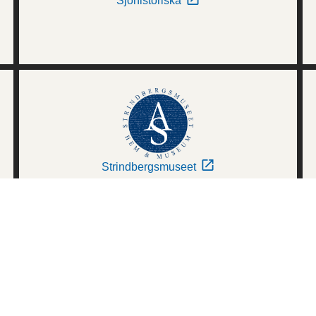
Sjöhistoriska
Strindbergsmuseet