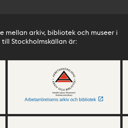
 mellan arkiv, bibliotek och museer i
till Stockholmskällan är:
Arbetarrörelsens arkiv och bibliotek