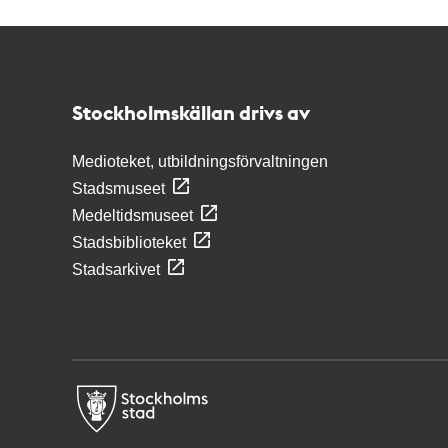
Kontakt
Stockholmskällan
Stockholmskällan drivs av
Medioteket, utbildningsförvaltningen
Stadsmuseet
Medeltidsmuseet
Stadsbiblioteket
Stadsarkivet