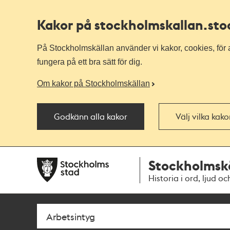
Kakor på stockholmskallan
.st
På Stockholmskällan använder vi kakor, cookies, för a
fungera på ett bra sätt för dig.
Om kakor på Stockholmskällan
Godkänn alla kakor
Välj vilka kak
Till
Till
Stockholmsk
navigationen
huvudinnehållet
Historia i ord, ljud oc
Sök
Fritextsök