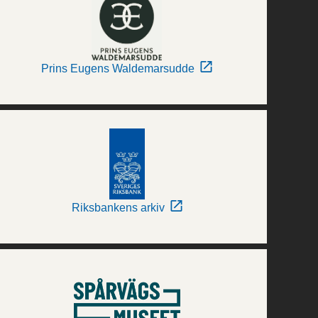
Prins Eugens Waldemarsudde
Riksbankens arkiv