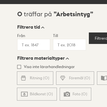
0
Arbetsintyg
träffar på
Sökresultat
Filtrera tid
Från
Till
Visningsläge
Filtrer
Filtrera materialtyper
Lista
Karta
Visa inte lärarhandledningar
Ritning
(
0
)
Föremål
(
0
)
Bildkonst
(
0
)
Foto
(
0
)