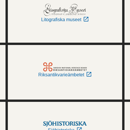
Litografiska museet
Riksantikvarieämbetet