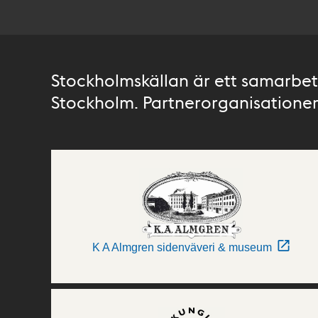
Stockholmskällan är ett samarbete
Stockholm. Partnerorganisationer 
K A Almgren sidenväveri & museum