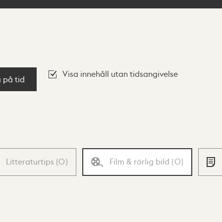
Visa innehåll utan tidsangivelse
a på tid
Litteraturtips
(
0
)
Film & rörlig bild
(
0
)