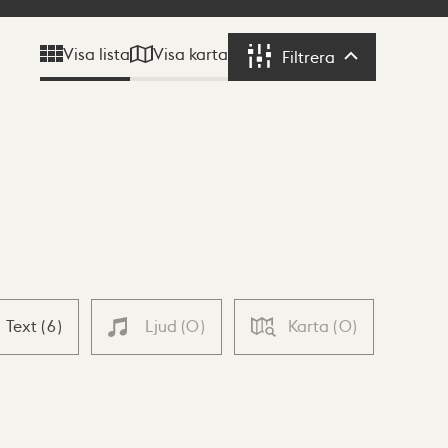
Visa karta
Visa lista
Filtrera
Filtrera
Text
(
6
)
Ljud
(
0
)
Karta
(
0
)