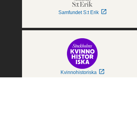
Samfundet S:t Erik
Kvinnohistoriska
Världskulturmuseerna