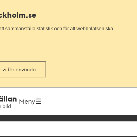
ockholm.se
tt sammanställa statistik och för att webbplatsen ska
or vi får använda
ällan
Meny
h bild