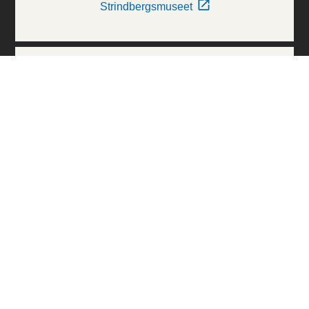
Strindbergsmuseet
Thielska Galleriet
Världskulturmuseerna