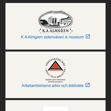
K A Almgren sidenväveri & museum
Arbetarrörelsens arkiv och bibliotek