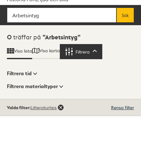
Sök
Fritextsök
Sök
Sökresultat
0
träffar på
Arbetsintyg
Visa karta
Visa lista
Filtrera
Filtrera
Filtrera tid
Filtrera materialtyper
Visningsläge
Totalt
Valda filter:
Litteraturtips
Rensa filter
0
träffar
Lista
Karta