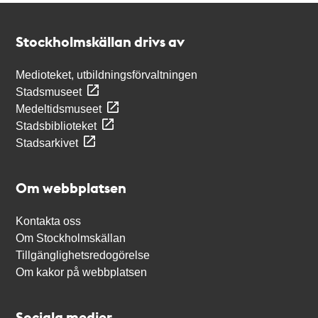
Kontakt
Stockholmskällan
Stockholmskällan drivs av
Medioteket, utbildningsförvaltningen
Stadsmuseet
Medeltidsmuseet
Stadsbiblioteket
Stadsarkivet
Om webbplatsen
Kontakta oss
Om Stockholmskällan
Tillgänglighetsredogörelse
Om kakor på webbplatsen
Sociala medier