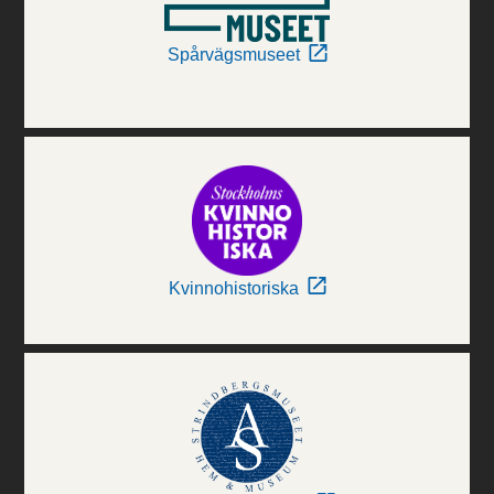
Spårvägsmuseet
Kvinnohistoriska