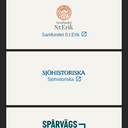
Samfundet S:t Erik
Sjöhistoriska