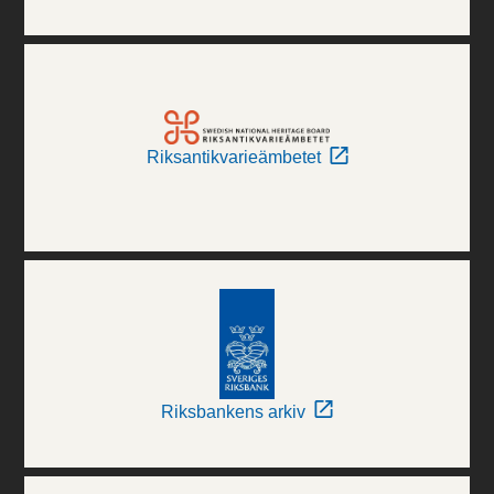
Riksantikvarieämbetet
Riksbankens arkiv