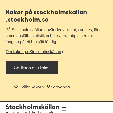
Kakor på stockholmskallan
.stockholm.se
På Stockholmskällan använder vi kakor, cookies, för att
sammanställa statistik och för att webbplatsen ska
fungera på ett bra sätt för dig.
Om kakor på Stockholmskällan
Godkänn alla kakor
Välj vilka kakor vi får använda
Till
Till
Stockholmskällan
navigationen
huvudinnehållet
Historia i ord, ljud och bild