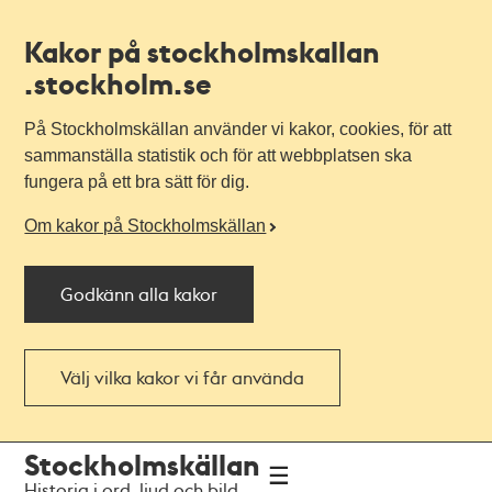
Kakor på stockholmskallan
.stockholm.se
På Stockholmskällan använder vi kakor, cookies, för att
sammanställa statistik och för att webbplatsen ska
fungera på ett bra sätt för dig.
Om kakor på Stockholmskällan
Godkänn alla kakor
Välj vilka kakor vi får använda
Till
Till
Stockholmskällan
navigationen
huvudinnehållet
Historia i ord, ljud och bild