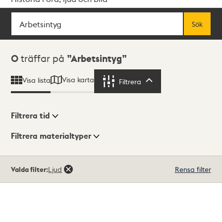
Sök
Fritextsök
Sök
Sökresultat
0
träffar på
Arbetsintyg
Visa karta
Visa lista
Filtrera
Filtrera
Filtrera tid
Filtrera materialtyper
Visningsläge
Totalt
Valda filter:
Ljud
Rensa filter
0
träffar
Lista
Karta