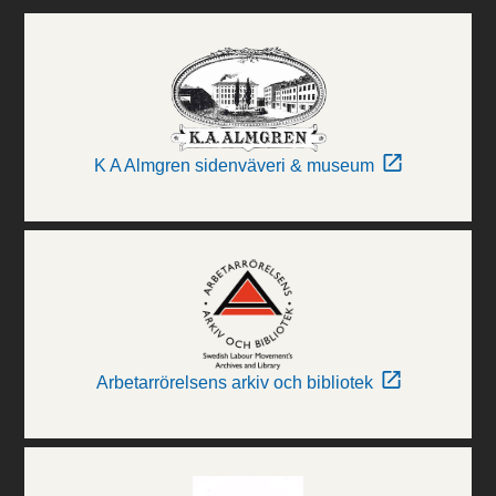
K A Almgren sidenväveri & museum
Arbetarrörelsens arkiv och bibliotek