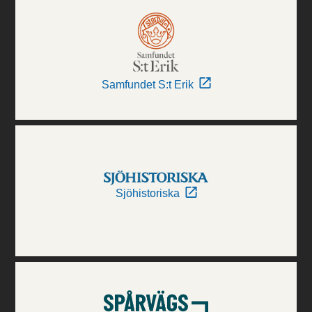
Samfundet S:t Erik
Sjöhistoriska