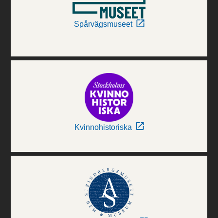
Spårvägsmuseet
Kvinnohistoriska