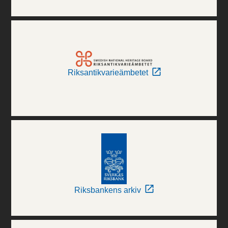
Riksantikvarieämbetet
Riksbankens arkiv