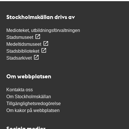
Kontakt
Stockholmskällan
Stockholmskällan drivs av
Medioteket, utbildningsförvaltningen
Stadsmuseet
Medeltidsmuseet
Stadsbiblioteket
Stadsarkivet
Om webbplatsen
Kontakta oss
Om Stockholmskällan
Tillgänglighetsredogörelse
Om kakor på webbplatsen
Sociala medier