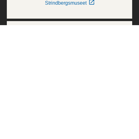
Strindbergsmuseet
Thielska Galleriet
Världskulturmuseerna