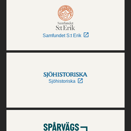
Samfundet S:t Erik
Sjöhistoriska