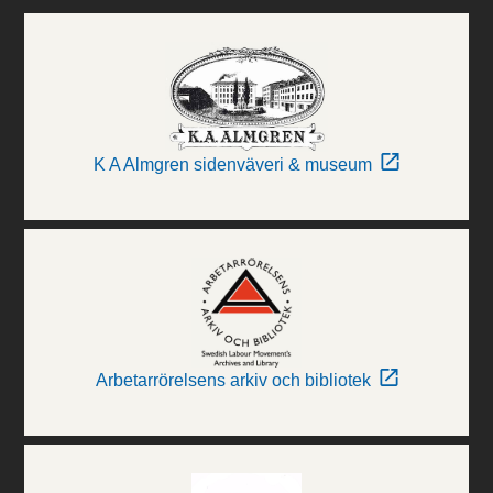
K A Almgren sidenväveri & museum
Arbetarrörelsens arkiv och bibliotek