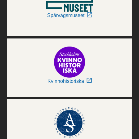
Spårvägsmuseet
Kvinnohistoriska