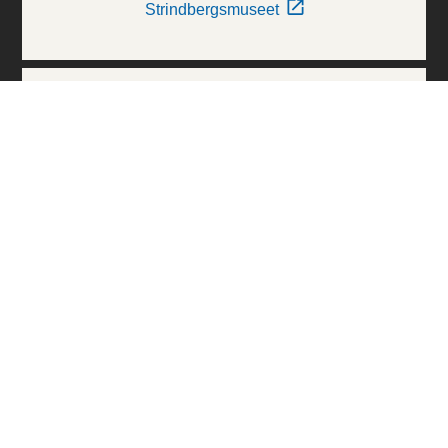
Strindbergsmuseet
Thielska Galleriet
Världskulturmuseerna