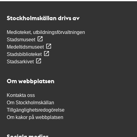
Kontakt
Stockholmskällan
Stockholmskällan drivs av
Medioteket, utbildningsförvaltningen
Stadsmuseet
Medeltidsmuseet
Stadsbiblioteket
Stadsarkivet
Om webbplatsen
Kontakta oss
Om Stockholmskällan
Tillgänglighetsredogörelse
Om kakor på webbplatsen
Sociala medier