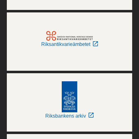
Riksantikvarieämbetet
Riksbankens arkiv