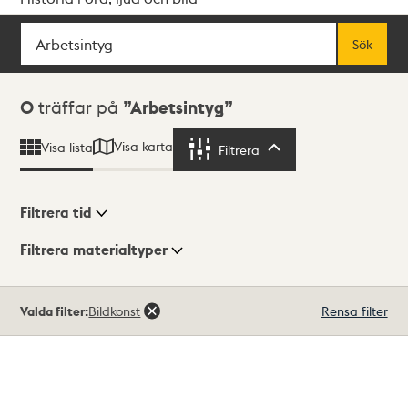
Sök
Fritextsök
Sök
Sökresultat
0
träffar på
Arbetsintyg
Visa karta
Visa lista
Filtrera
Filtrera
Filtrera tid
Filtrera materialtyper
Visningsläge
Totalt
Valda filter:
Bildkonst
Rensa filter
0
träffar
Lista
Karta