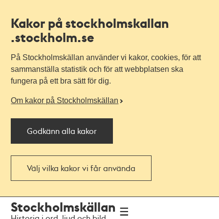
Kakor på stockholmskallan
.stockholm.se
På Stockholmskällan använder vi kakor, cookies, för att
sammanställa statistik och för att webbplatsen ska
fungera på ett bra sätt för dig.
Om kakor på Stockholmskällan
Godkänn alla kakor
Välj vilka kakor vi får använda
Till
Till
Stockholmskällan
navigationen
huvudinnehållet
Historia i ord, ljud och bild