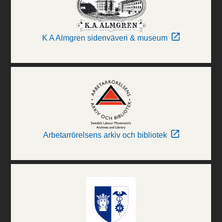
K A Almgren sidenväveri & museum
Arbetarrörelsens arkiv och bibliotek