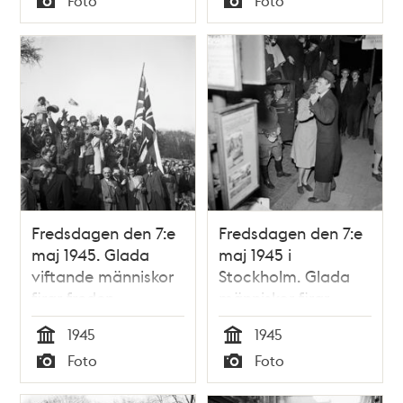
Foto
Foto
att fira frden.
Typ
Typ
Fredsdagen den 7:e
Fredsdagen den 7:e
maj 1945. Glada
maj 1945 i
viftande människor
Stockholm. Glada
firar freden.
människor firar
freden med att
1945
1945
dansa på gatan.
Tid
Tid
Foto
Foto
Typ
Typ