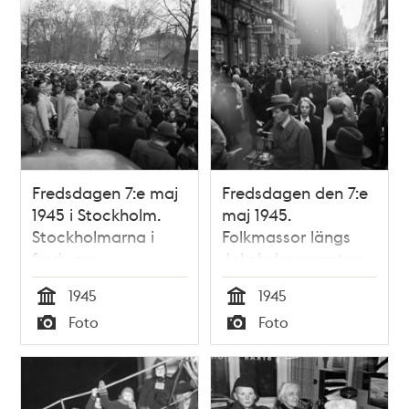
Fredsdagen 7:e maj
Fredsdagen den 7:e
1945 i Stockholm.
maj 1945.
Stockholmarna i
Folkmassor längs
freds-rus ...
Jakobsbergsgatan
firar freden.
1945
1945
Tid
Tid
Foto
Foto
Typ
Typ