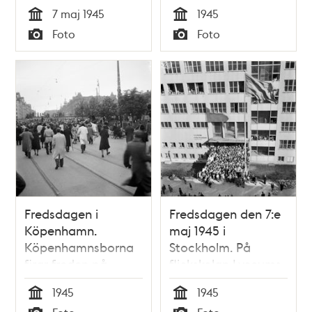
freden längs
tågperrongen på
7 maj 1945
1945
Kommendörsgatan.
Stockholms
Tid
Tid
Foto
Foto
centralstation.
Typ
Typ
Fredsdagen i
Fredsdagen den 7:e
Köpenhamn.
maj 1945 i
Köpenhamnsborna
Stockholm. På
firar freden på
flickskolan Lyceums
Rådhuspladsen.
skolgård har
1945
1945
flickorna samlats för
Tid
Tid