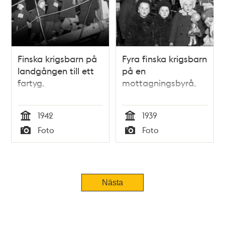
Finska krigsbarn på
Fyra finska krigsbarn
landgången till ett
på en
fartyg.
mottagningsbyrå.
1942
1939
Tid
Tid
Foto
Foto
Typ
Typ
Tidigare
Nästa