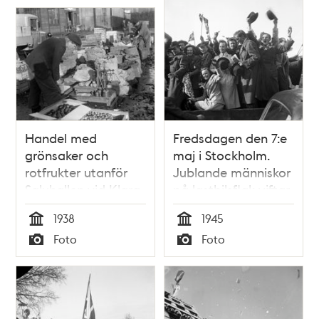
Handel med
Fredsdagen den 7:e
grönsaker och
maj i Stockholm.
rotfrukter utanför
Jublande människor
Saluhallen vid Klara
på lastbilsflak viftar
Strand.
med flaggor och
1938
1945
hattar.
Tid
Tid
Foto
Foto
Typ
Typ