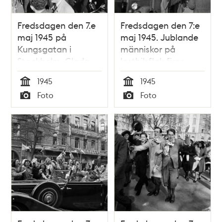
Fredsdagen den 7.e
Fredsdagen den 7:e
maj 1945 på
maj 1945. Jublande
Kungsgatan i
människor på
Stockholm. Glada
lastbilsflak firar
folkmassor längs
freden.
1945
1945
gatan och från
Tid
Tid
Foto
Foto
husfasadernas
Typ
Typ
fönster kastar
människor papper
och girlanger.