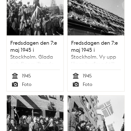
Fredsdagen den 7:e
Fredsdagen den 7:e
maj 1945 i
maj 1945 i
Stockholm. Glada
Stockholm. Vy upp
och flaggviftande
längs husfasad till
människor firar
Kungsgatan 18 med
1945
1945
freden.
människor i fönstren
Tid
Tid
Foto
Foto
som kastar ut
Typ
Typ
papper och
girlanger för att fira
freden.