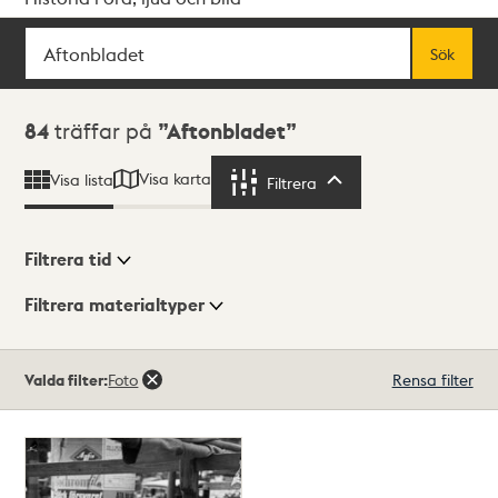
Sök
Fritextsök
Sök
Sökresultat
84
träffar på
Aftonbladet
Visa karta
Visa lista
Filtrera
Filtrera
Filtrera tid
Filtrera materialtyper
Visningsläge
Totalt
Valda filter:
Foto
Rensa filter
84
träffar
Lista
Karta