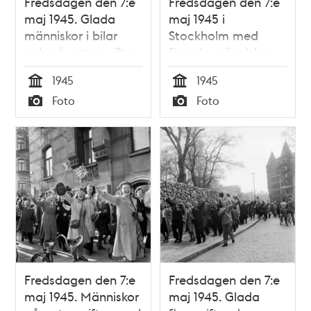
Fredsdagen den 7:e
Fredsdagen den 7:e
maj 1945. Glada
maj 1945 i
människor i bilar
Stockholm med
och på gatan viftar
firande människor
med flaggor på
på gatan.
1945
1945
Birger Jarlsgatan.
Tid
Tid
Foto
Foto
Typ
Typ
Fredsdagen den 7:e
Fredsdagen den 7:e
maj 1945. Människor
maj 1945. Glada