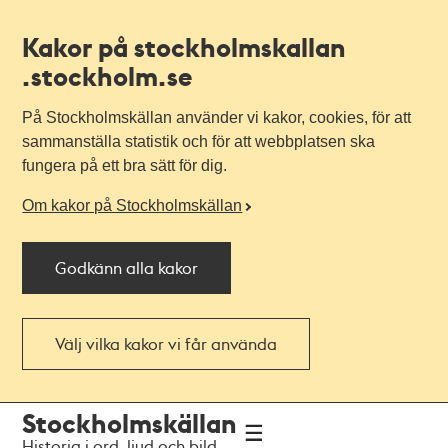
Kakor på stockholmskallan
.stockholm.se
På Stockholmskällan använder vi kakor, cookies, för att
sammanställa statistik och för att webbplatsen ska
fungera på ett bra sätt för dig.
Om kakor på Stockholmskällan
Godkänn alla kakor
Välj vilka kakor vi får använda
Till
Till
Stockholmskällan
navigationen
huvudinnehållet
Historia i ord, ljud och bild