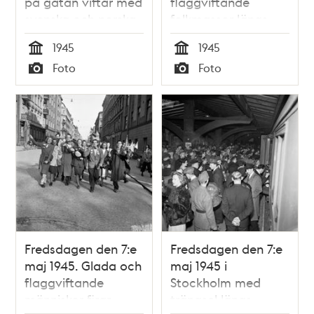
på gatan viftar med
flaggviftande
svenska och norska
folkmassor längs
flaggor.
Strandvägens östra
1945
1945
del. Till vänster
Tid
Tid
Foto
Foto
vedtravar längs
Typ
Typ
gatan.
Fredsdagen den 7:e
Fredsdagen den 7:e
maj 1945. Glada och
maj 1945 i
flaggviftande
Stockholm med
människor firar
trängsel längs