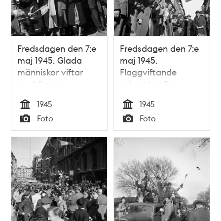
Fredsdagen den 7:e
Fredsdagen den 7:e
maj 1945. Glada
maj 1945.
människor viftar
Flaggviftande
med flaggor
människor firar
framför Mäster
freden längs Mäster
1945
1945
Samuelsgatan 18.
Samuelsgatan.
Tid
Tid
Foto
Foto
Typ
Typ