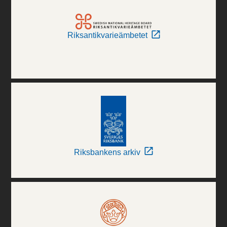
Riksantikvarieämbetet
Riksbankens arkiv