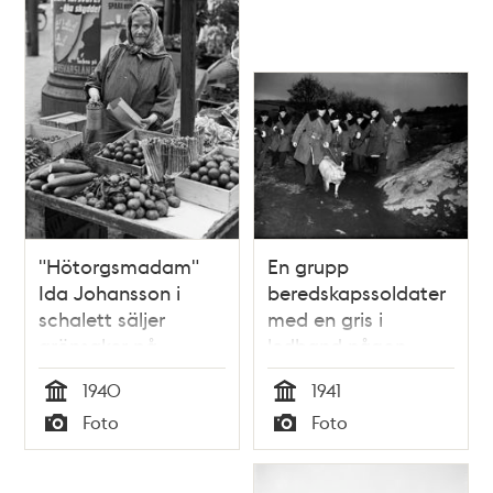
"Hötorgsmadam"
En grupp
Ida Johansson i
beredskapssoldater
schalett säljer
med en gris i
grönsaker på
ledband någon
Hötorget
stans i Stockholms
1940
1941
ytterskärgård.
Tid
Tid
Foto
Foto
Typ
Typ