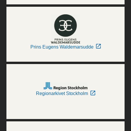
Prins Eugens Waldemarsudde
Regionarkivet Stockholm