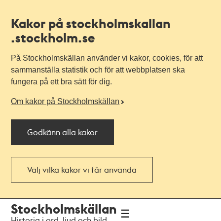
Kakor på stockholmskallan
.stockholm.se
På Stockholmskällan använder vi kakor, cookies, för att
sammanställa statistik och för att webbplatsen ska
fungera på ett bra sätt för dig.
Om kakor på Stockholmskällan
Godkänn alla kakor
Välj vilka kakor vi får använda
Till
Till
Stockholmskällan
navigationen
huvudinnehållet
Historia i ord, ljud och bild