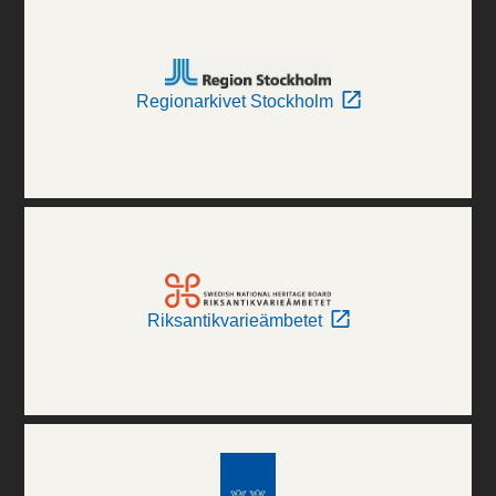
Regionarkivet Stockholm
Riksantikvarieämbetet