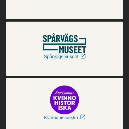
Spårvägsmuseet
Kvinnohistoriska