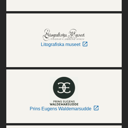
Litografiska museet
Prins Eugens Waldemarsudde