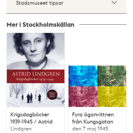
Stadsmuseet tipsar
Mer i Stockholmskällan
Relaterade
poster
och
teman
Krigsdagböcker
Fyra ögonvittnen
1939-1945 / Astrid
från Kungsgatan
Lindgren
den 7 maj 1945