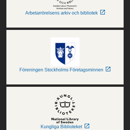
Arbetarrörelsens arkiv och bibliotek
Föreningen Stockholms Företagsminnen
Kungliga Biblioteket