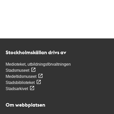
Kontakt
Stockholmskällan
Stockholmskällan drivs av
Medioteket, utbildningsförvaltningen
Stadsmuseet
Medeltidsmuseet
Stadsbiblioteket
Stadsarkivet
Om webbplatsen