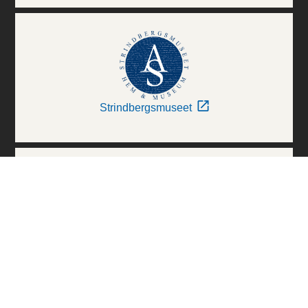
Strindbergsmuseet
Thielska Galleriet