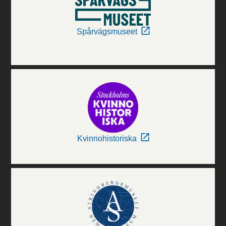
Spårvägsmuseet
Kvinnohistoriska