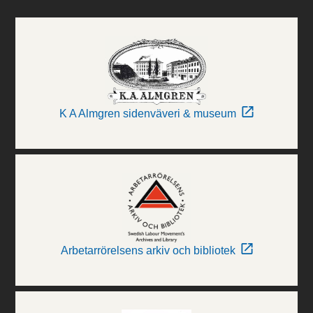
K A Almgren sidenväveri & museum
Arbetarrörelsens arkiv och bibliotek