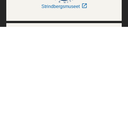
Strindbergsmuseet
Thielska Galleriet
Världskulturmuseerna