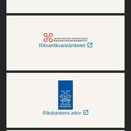
Riksantikvarieämbetet
Riksbankens arkiv