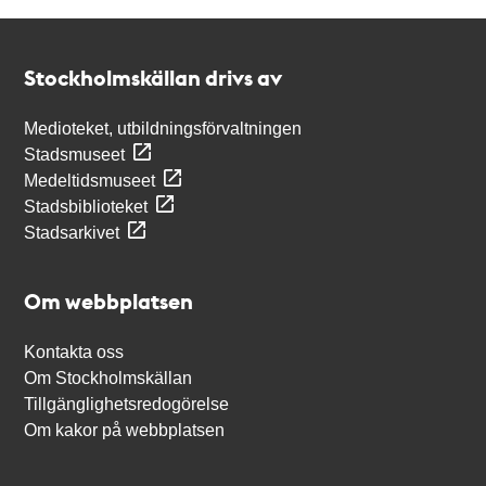
Kontakt
Stockholmskällan
Stockholmskällan drivs av
Medioteket, utbildningsförvaltningen
Stadsmuseet
Medeltidsmuseet
Stadsbiblioteket
Stadsarkivet
Om webbplatsen
Kontakta oss
Om Stockholmskällan
Tillgänglighetsredogörelse
Om kakor på webbplatsen