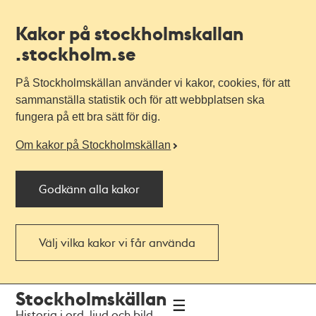
Kakor på stockholmskallan
.stockholm.se
På Stockholmskällan använder vi kakor, cookies, för att
sammanställa statistik och för att webbplatsen ska
fungera på ett bra sätt för dig.
Om kakor på Stockholmskällan
Godkänn alla kakor
Välj vilka kakor vi får använda
Till
Till
Stockholmskällan
navigationen
huvudinnehållet
Historia i ord, ljud och bild