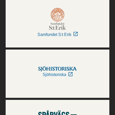
Samfundet S:t Erik
Sjöhistoriska