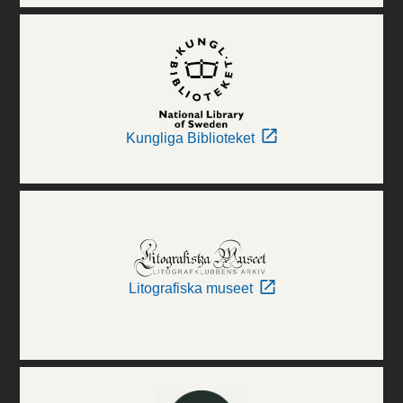
Kungliga Biblioteket
Litografiska museet