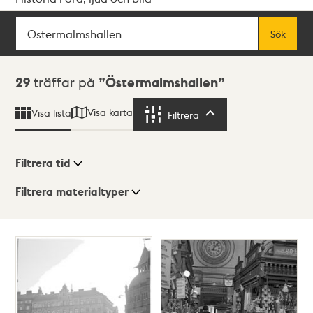
Sök
Fritextsök
Sök
Sökresultat
29
träffar på
Östermalmshallen
Visa karta
Visa lista
Filtrera
Filtrera
Filtrera tid
Filtrera materialtyper
Visningsläge
Totalt
29
träffar
Lista
Karta