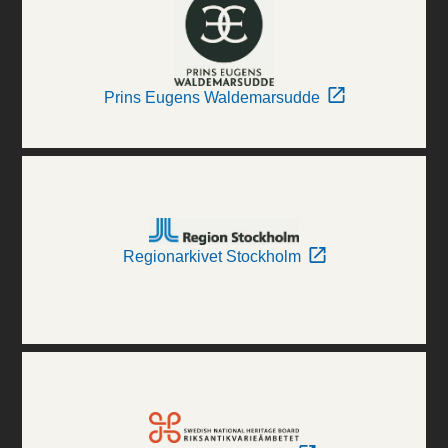
Prins Eugens Waldemarsudde
Regionarkivet Stockholm