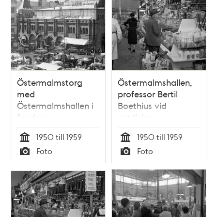
Östermalmstorg
Östermalmshallen,
med
professor Bertil
Östermalmshallen i
Boethius vid
fonden
ostdisken
1950 till 1959
1950 till 1959
Tid
Tid
Foto
Foto
Typ
Typ