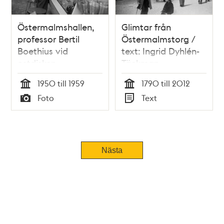
Östermalmshallen,
Glimtar från
professor Bertil
Östermalmstorg /
Boethius vid
text: Ingrid Dyhlén-
ostdisken
Täckman
1950 till 1959
1790 till 2012
Tid
Tid
Foto
Text
Typ
Typ
Nästa