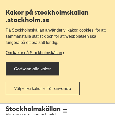
Kakor på stockholmskallan
.stockholm.se
På Stockholmskällan använder vi kakor, cookies, för att
sammanställa statistik och för att webbplatsen ska
fungera på ett bra sätt för dig.
Om kakor på Stockholmskällan
Godkänn alla kakor
Välj vilka kakor vi får använda
Till
Till
Stockholmskällan
navigationen
huvudinnehållet
Historia i ord, ljud och bild