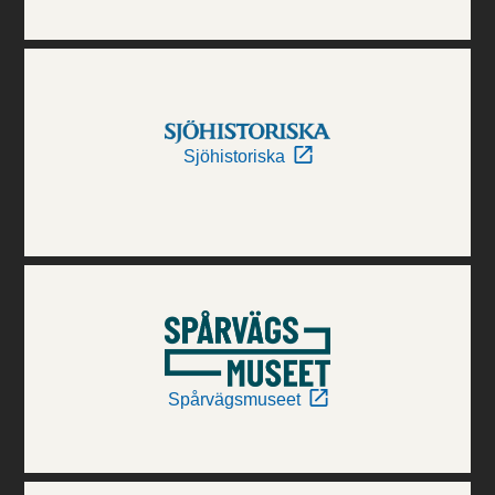
Sjöhistoriska
Spårvägsmuseet