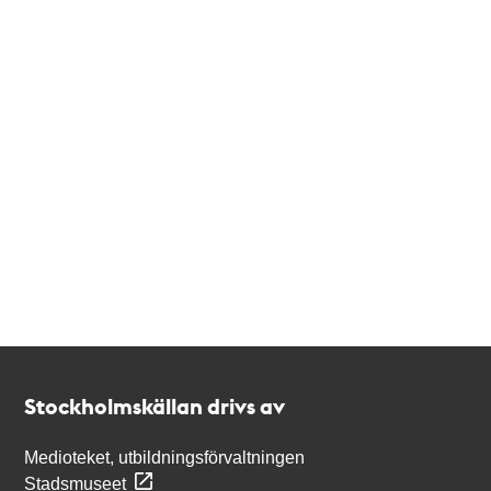
Kontakt
Stockholmskällan
Stockholmskällan drivs av
Medioteket, utbildningsförvaltningen
Stadsmuseet