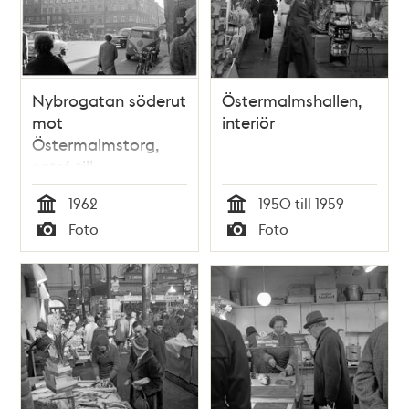
Nybrogatan söderut
Östermalmshallen,
mot
interiör
Östermalmstorg,
entré till
Östermalmshallen
1962
1950 till 1959
Tid
Tid
Foto
Foto
Typ
Typ