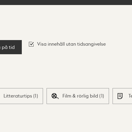
Visa innehåll utan tidsangivelse
a på tid
Litteraturtips
(
1
)
Film & rörlig bild
(
1
)
T