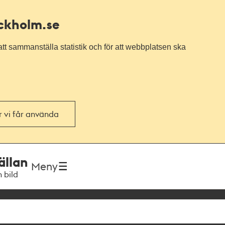
ockholm.se
tt sammanställa statistik och för att webbplatsen ska
or vi får använda
ällan
Meny
h bild