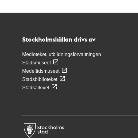
Kontakt
Stockholmskällan
Stockholmskällan drivs av
Medioteket, utbildningsförvaltningen
Stadsmuseet
Medeltidsmuseet
Stadsbiblioteket
Stadsarkivet