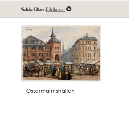
Totalt
Valda filter:
Bildkonst
1
träffar
Östermalmshallen