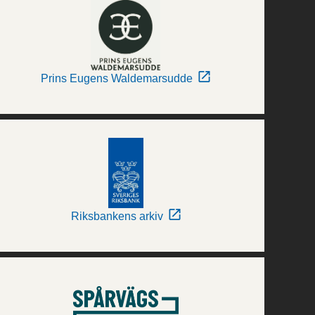
Prins Eugens Waldemarsudde
Riksbankens arkiv