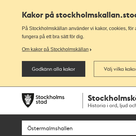
Kakor på stockholmskallan
.st
På Stockholmskällan använder vi kakor, cookies, för a
fungera på ett bra sätt för dig.
Om kakor på Stockholmskällan
Godkänn alla kakor
Välj vilka kak
Till
Till
Stockholmsk
navigationen
huvudinnehållet
Historia i ord, ljud oc
Sök
Fritextsök