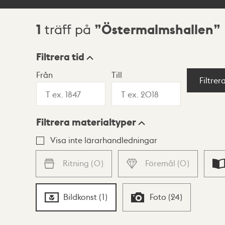
1
Östermalmshallen
träff på
Sökresultat
Filtrera tid
Från
Till
Visningsläge
Filtrer
Filtrera materialtyper
Lista
Karta
Visa inte lärarhandledningar
Ritning
(
0
)
Föremål
(
0
)
Bildkonst
(
1
)
Foto
(
24
)