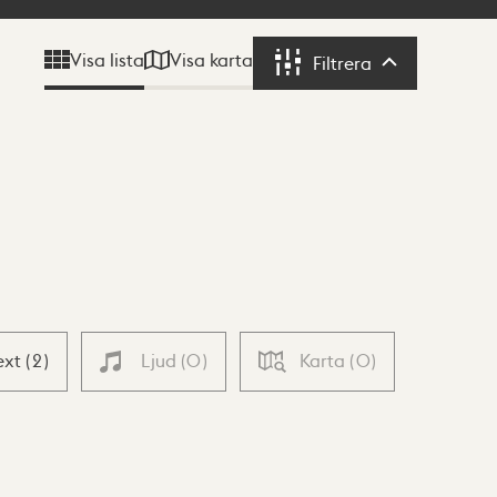
Visa karta
Visa lista
Filtrera
Filtrera
ext
(
2
)
Ljud
(
0
)
Karta
(
0
)