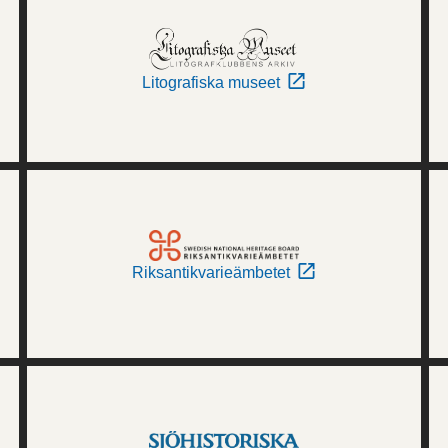
Litografiska museet
Riksantikvarieämbetet