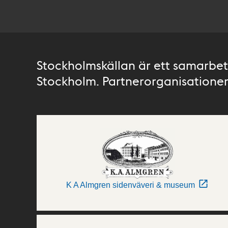
Stockholmskällan är ett samarbete
Stockholm. Partnerorganisationer 
K A Almgren sidenväveri & museum