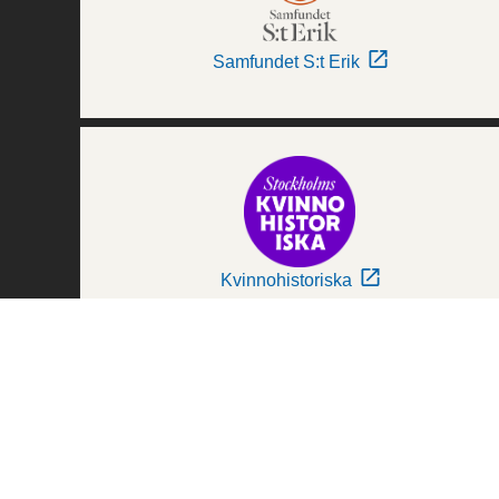
Samfundet S:t Erik
Kvinnohistoriska
Världskulturmuseerna