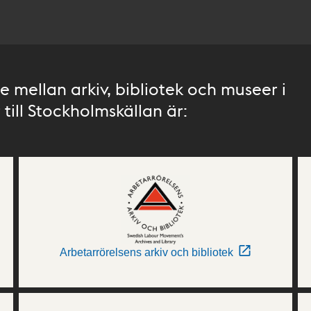
 mellan arkiv, bibliotek och museer i
till Stockholmskällan är:
Arbetarrörelsens arkiv och bibliotek