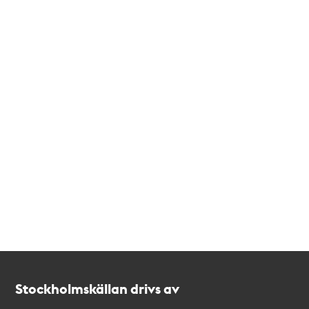
Kontakt
Stockholmskällan
Stockholmskällan drivs av