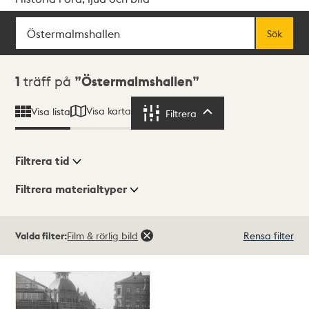
Sök
Fritextsök
Sök
Sökresultat
1
träff på
Östermalmshallen
Visa karta
Visa lista
Filtrera
Filtrera
Filtrera tid
Filtrera materialtyper
Visningsläge
Totalt
Valda filter:
Film & rörlig bild
Rensa filter
1
träffar
Lista
Karta