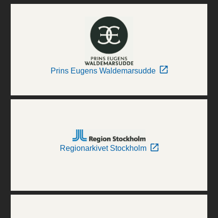
Prins Eugens Waldemarsudde
Regionarkivet Stockholm