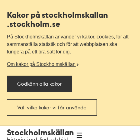
Kakor på stockholmskallan
.stockholm.se
På Stockholmskällan använder vi kakor, cookies, för att
sammanställa statistik och för att webbplatsen ska
fungera på ett bra sätt för dig.
Om kakor på Stockholmskällan
Godkänn alla kakor
Välj vilka kakor vi får använda
Till
Till
Stockholmskällan
navigationen
huvudinnehållet
Historia i ord, ljud och bild