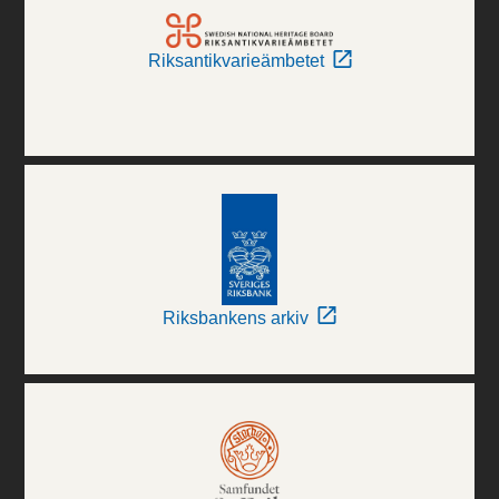
Riksantikvarieämbetet
Riksbankens arkiv