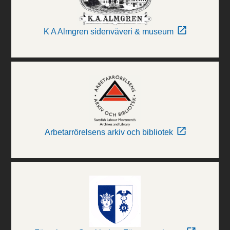
K A Almgren sidenväveri & museum
Arbetarrörelsens arkiv och bibliotek