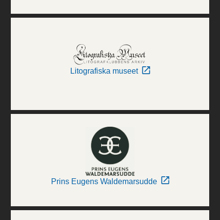
Litografiska museet
Prins Eugens Waldemarsudde