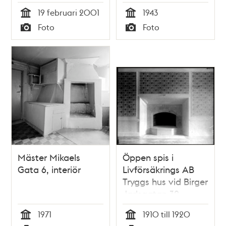
19 februari 2001
1943
Tid
Tid
Foto
Foto
Typ
Typ
Mäster Mikaels
Öppen spis i
Gata 6, interiör
Livförsäkrings AB
Tryggs hus vid Birger
Jarlsgatan 32
1971
1910 till 1920
Tid
Tid