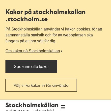
Kakor på stockholmskallan
.stockholm.se
På Stockholmskällan använder vi kakor, cookies, för att
sammanställa statistik och för att webbplatsen ska
fungera på ett bra sätt för dig.
Om kakor på Stockholmskällan
Godkänn alla kakor
Välj vilka kakor vi får använda
Till
Till
Stockholmskällan
navigationen
huvudinnehållet
Historia i ord, ljud och bild