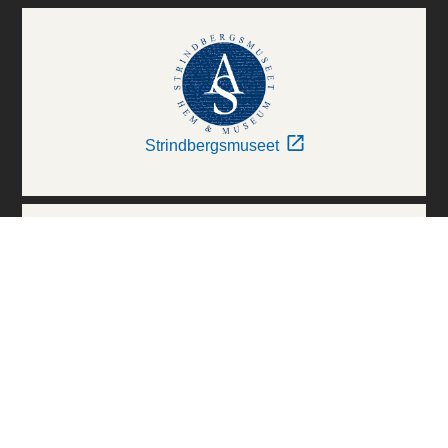
Strindbergsmuseet
Thielska Galleriet