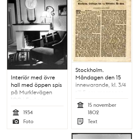
Stockholm.
Interiör med övre
Måndagen den 15
hall med öppen spis
innewarande, kl. 3/4
på Murklevägen
till 5 om morgonen,
100 i Enskede
utbrast en häftig
15 november
småstugeområde
eldswåda uti Kongl.
Tid
1934
1802
Kammar-rättens hus
Tid
Foto
Text
på Riddarholmen...
Typ
Typ