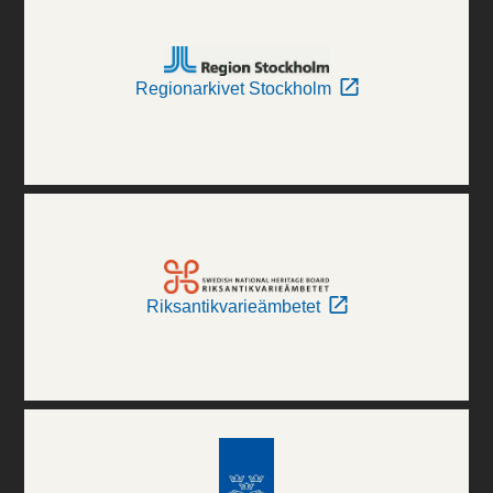
Regionarkivet Stockholm
Riksantikvarieämbetet