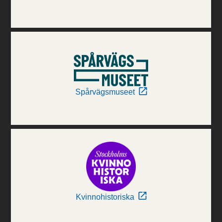
Spårvägsmuseet
Kvinnohistoriska