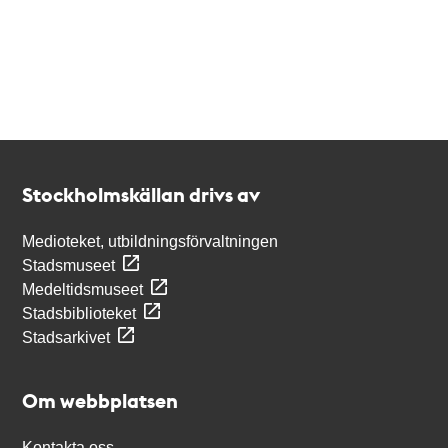
Kontakt
Stockholmskällan
Stockholmskällan drivs av
Medioteket, utbildningsförvaltningen
Stadsmuseet
Medeltidsmuseet
Stadsbiblioteket
Stadsarkivet
Om webbplatsen
Kontakta oss