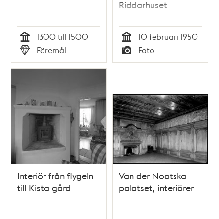
Riddarhuset
1300 till 1500
10 februari 1950
Tid
Tid
Föremål
Foto
Typ
Typ
Interiör från flygeln
Van der Nootska
till Kista gård
palatset, interiörer