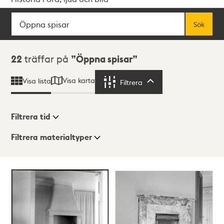
Sök
Fritextsök
Sök
Sökresultat
22
träffar på
Öppna spisar
Visa karta
Visa lista
Filtrera
Filtrera
Filtrera tid
Filtrera materialtyper
Visningsläge
Totalt
22
träffar
Lista
Karta