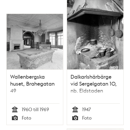
Wallenbergska
Dalkarlshärbärge
huset, Brahegatan
vid Sergelgatan 10,
49
nb. Eldstaden
1960 till 1969
1947
Tid
Tid
Foto
Foto
Typ
Typ