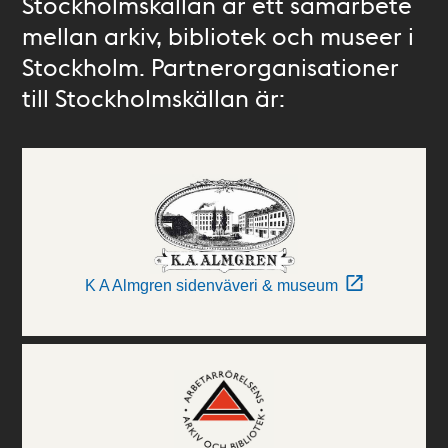
Stockholmskällan är ett samarbete
mellan arkiv, bibliotek och museer i
Stockholm. Partnerorganisationer
till Stockholmskällan är:
K A Almgren sidenväveri & museum