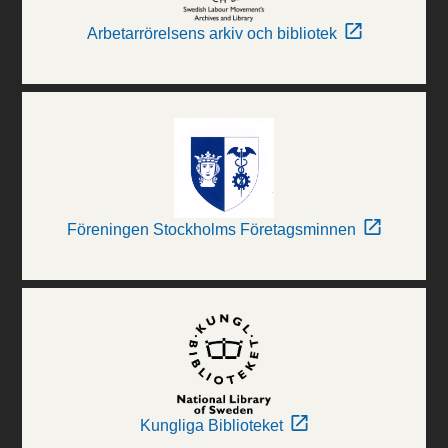
Arbetarrörelsens arkiv och bibliotek
Föreningen Stockholms Företagsminnen
Kungliga Biblioteket