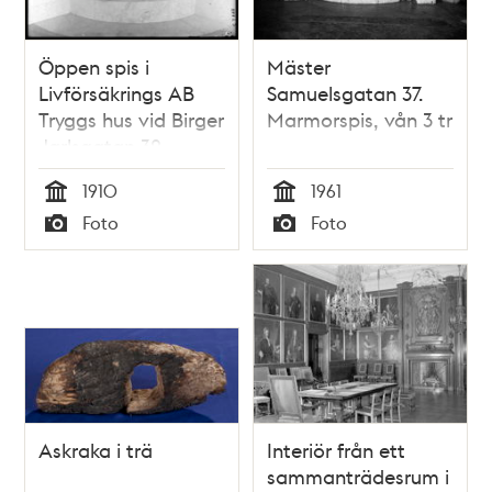
Öppen spis i
Mäster
Livförsäkrings AB
Samuelsgatan 37.
Tryggs hus vid Birger
Marmorspis, vån 3 tr
Jarlsgatan 32
1910
1961
Tid
Tid
Foto
Foto
Typ
Typ
Askraka i trä
Interiör från ett
sammanträdesrum i