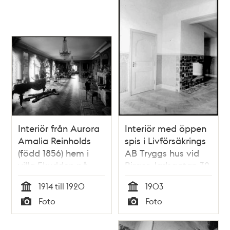
Interiör från Aurora
Interiör med öppen
Amalia Reinholds
spis i Livförsäkrings
(född 1856) hem i
AB Tryggs hus vid
villa Ekudden på
Birger Jarlsgatan 32
Djurgården där hon
1914 till 1920
1903
bodde 1914 till 1920.
Tid
Tid
Foto
Foto
Typ
Typ