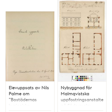
Elevuppsats av Nils
Nybyggnad för
Palme om
Malmqvistska
”Bostädernas
uppfostringsanstalten
hygieniska
på Södermalm –
anordning” - 1912
ritning 1855