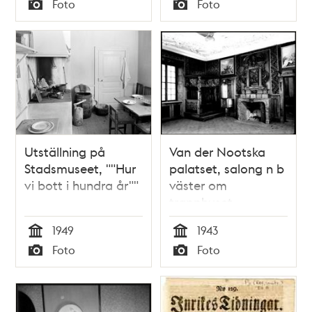
Foto
Foto
Typ
Typ
Utställning på
Van der Nootska
Stadsmuseet, ""Hur
palatset, salong n b
vi bott i hundra år""
väster om
trapphuset
1949
1943
Tid
Tid
Foto
Foto
Typ
Typ