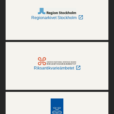
Regionarkivet Stockholm
Riksantikvarieämbetet