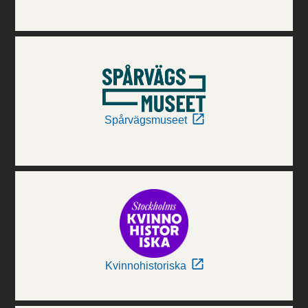
Spårvägsmuseet
Kvinnohistoriska