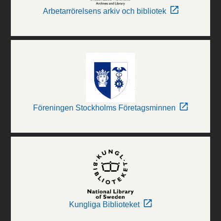
Arbetarrörelsens arkiv och bibliotek
Föreningen Stockholms Företagsminnen
Kungliga Biblioteket