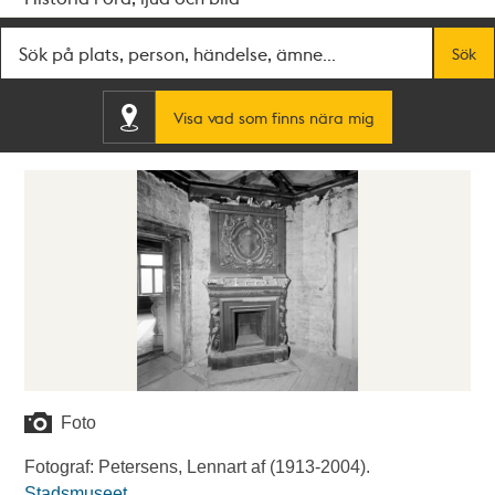
Fritextsök
Sök
Visa vad som finns nära mig
Foto
Fotograf: Petersens, Lennart af (1913-2004).
Stadsmuseet