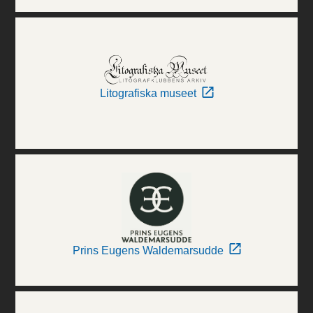
Litografiska museet
Prins Eugens Waldemarsudde