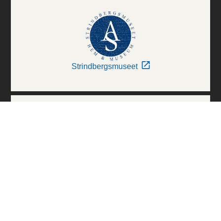
Strindbergsmuseet
Thielska Galleriet