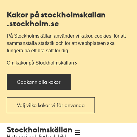
Kakor på stockholmskallan
.stockholm.se
På Stockholmskällan använder vi kakor, cookies, för att
sammanställa statistik och för att webbplatsen ska
fungera på ett bra sätt för dig.
Om kakor på Stockholmskällan
Godkänn alla kakor
Välj vilka kakor vi får använda
Till
Till
Stockholmskällan
navigationen
huvudinnehållet
Historia i ord, ljud och bild