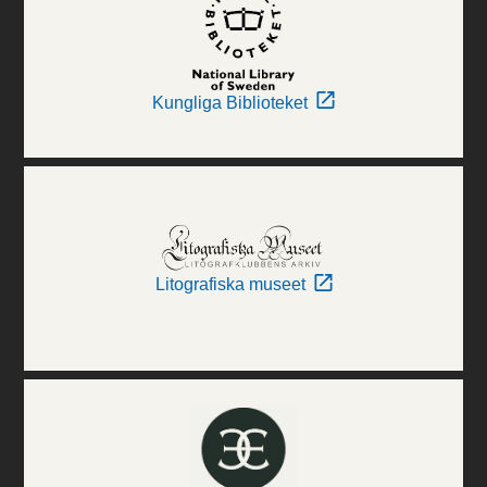
Kungliga Biblioteket
Litografiska museet