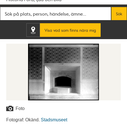
Fritextsök
Sök
Visa vad som finns nära mig
Foto
Fotograf: Okänd.
Stadsmuseet