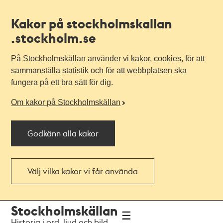
Kakor på stockholmskallan
.stockholm.se
På Stockholmskällan använder vi kakor, cookies, för att
sammanställa statistik och för att webbplatsen ska
fungera på ett bra sätt för dig.
Om kakor på Stockholmskällan
Godkänn alla kakor
Välj vilka kakor vi får använda
Till
Till
Stockholmskällan
navigationen
huvudinnehållet
Historia i ord, ljud och bild