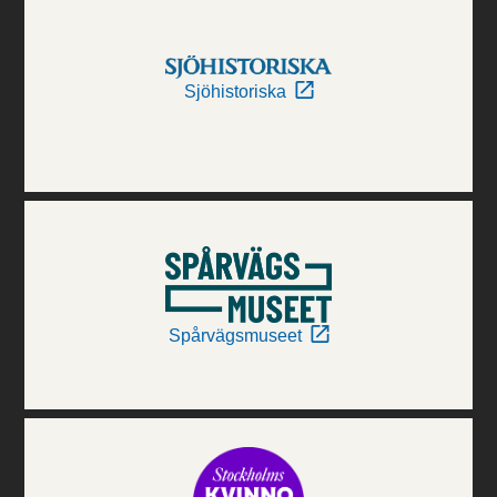
Sjöhistoriska
Spårvägsmuseet