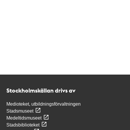
Kontakt
Stockholmskällan
Stockholmskällan drivs av
Medioteket, utbildningsförvaltningen
Stadsmuseet
Medeltidsmuseet
Stadsbiblioteket