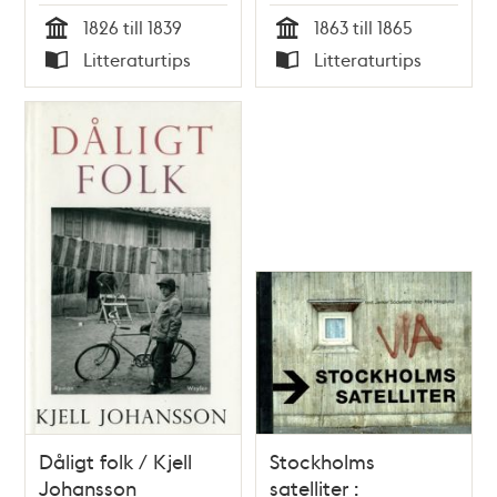
Reenstierna
1826 till 1839
1863 till 1865
Tid
Tid
Litteraturtips
Litteraturtips
Typ
Typ
Dåligt folk / Kjell
Stockholms
Johansson
satelliter :