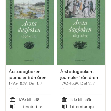
Årstadagboken :
Årstadagboken :
journaler från åren
journaler från åren
1793-1839. Del 1. /
1793-1839. Del 2. /
Märta Helena
Märta Helena
Reenstierna
Reenstierna
1793 till 1812
1813 till 1825
Tid
Tid
Litteraturtips
Litteraturtips