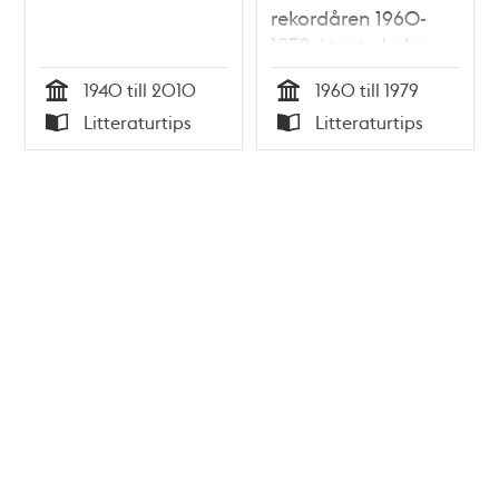
rekordåren 1960-
1979 / text: Jerker
Söderlind ; foto: Per
1940 till 2010
1960 till 1979
Skoglund
Tid
Tid
Litteraturtips
Litteraturtips
Typ
Typ