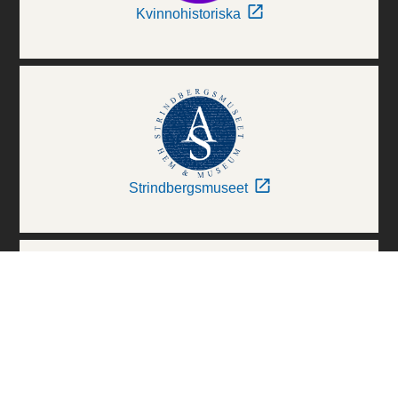
Kvinnohistoriska
Strindbergsmuseet
Thielska Galleriet