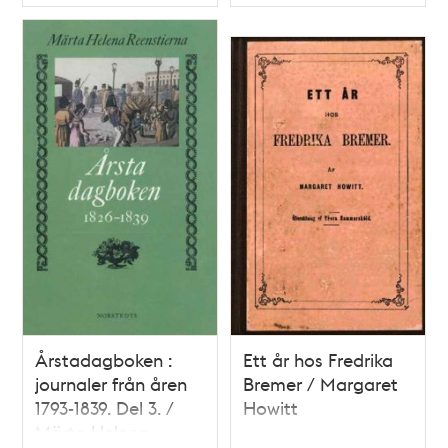
Typ
Typ
Årstadagboken :
Ett år hos Fredrika
journaler från åren
Bremer / Margaret
1793-1839. Del 3. /
Howitt
Märta Helena