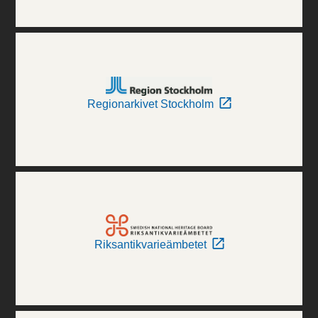
Regionarkivet Stockholm
Riksantikvarieämbetet