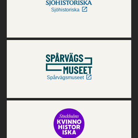
Sjöhistoriska
Spårvägsmuseet