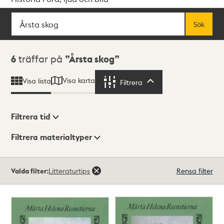
Sök
Fritextsök
Sök
Sökresultat
6
träffar på
Årsta skog
Visa karta
Visa lista
Filtrera
Filtrera
Filtrera tid
Filtrera materialtyper
Visningsläge
Totalt
Valda filter:
Litteraturtips
Rensa filter
6
träffar
Lista
Karta