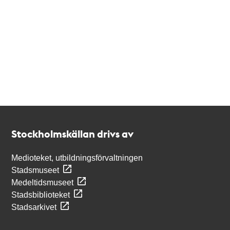
Kontakt
Stockholmskällan
Stockholmskällan drivs av
Medioteket, utbildningsförvaltningen
Stadsmuseet
Medeltidsmuseet
Stadsbiblioteket
Stadsarkivet