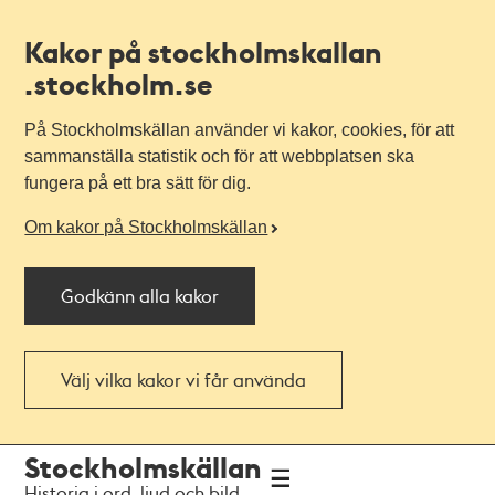
Kakor på stockholmskallan
.stockholm.se
På Stockholmskällan använder vi kakor, cookies, för att
sammanställa statistik och för att webbplatsen ska
fungera på ett bra sätt för dig.
Om kakor på Stockholmskällan
Godkänn alla kakor
Välj vilka kakor vi får använda
Till
Till
Stockholmskällan
navigationen
huvudinnehållet
Historia i ord, ljud och bild