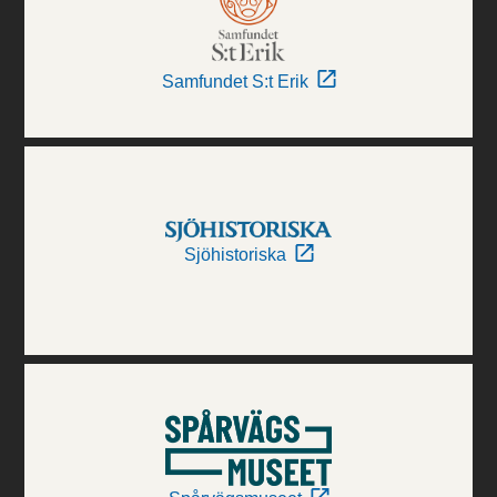
Samfundet S:t Erik
Sjöhistoriska