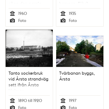
säga den gamla
hamnen, Sjövik
landsvägen söderut
1960
1935
till Götaland. Vägen
Tid
Tid
Foto
Foto
har forntida anor.
Typ
Typ
Tanto sockerbruk
Tvärbanan byggs,
vid Årsta strandväg
Årsta
sett ifrån Årsta
Holmar
1890 till 1920
1997
Tid
Tid
Foto
Foto