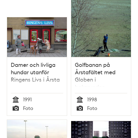
Damer och livliga
Golfbanan på
hundar utanför
Årstafältet med
Ringens Livs i Årsta
Globen i
bakgrunden
1991
1998
Tid
Tid
Foto
Foto
Typ
Typ