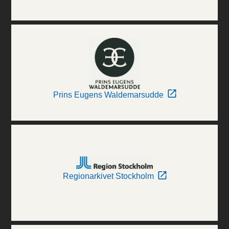
Prins Eugens Waldemarsudde
Regionarkivet Stockholm