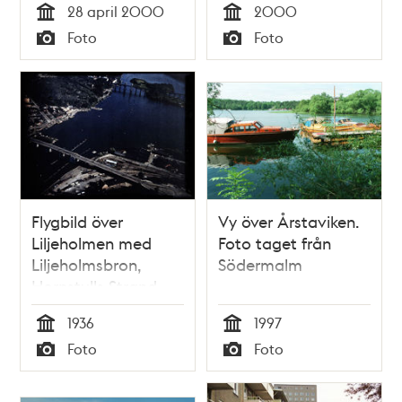
28 april 2000
2000
Tid
Tid
Foto
Foto
Typ
Typ
Flygbild över
Vy över Årstaviken.
Liljeholmen med
Foto taget från
Liljeholmsbron,
Södermalm
Hornstulls Strand
och Årstabron 1936
1936
1997
Tid
Tid
Foto
Foto
Typ
Typ