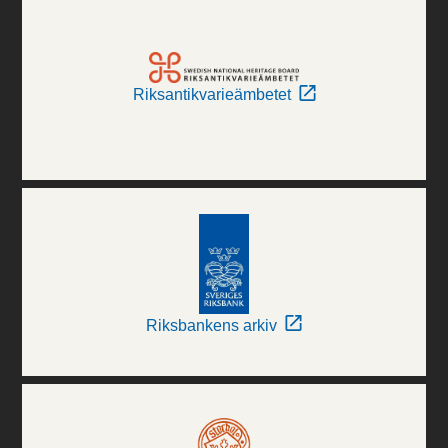
Riksantikvarieämbetet
Riksbankens arkiv