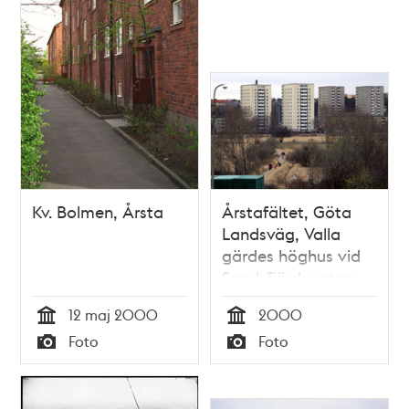
Kv. Bolmen, Årsta
Årstafältet, Göta
Landsväg, Valla
gärdes höghus vid
Sandsfjärdsgatan
12 maj 2000
2000
Tid
Tid
Foto
Foto
Typ
Typ