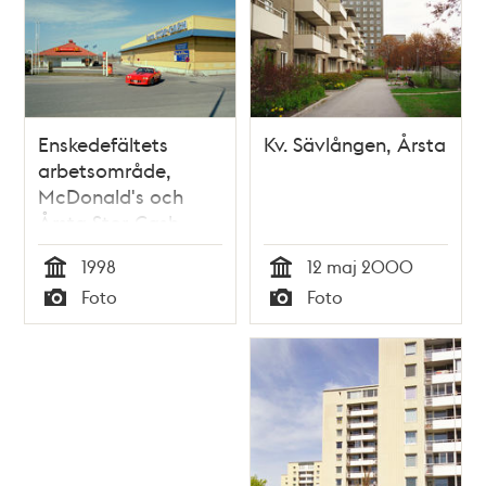
Enskedefältets
Kv. Sävlången, Årsta
arbetsområde,
McDonald's och
Årsta Stor-Cash
1998
12 maj 2000
Tid
Tid
Foto
Foto
Typ
Typ