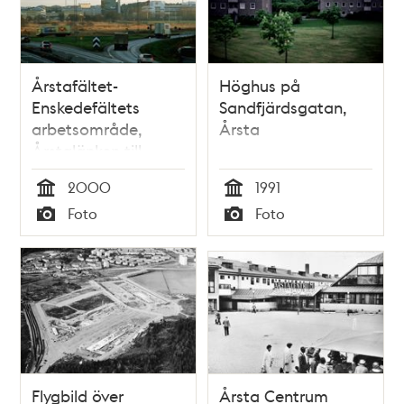
Årstafältet-
Höghus på
Enskedefältets
Sandfjärdsgatan,
arbetsområde,
Årsta
Årstalänken till
vänster, Ersta
2000
1991
Gårdsväg till höger,
Tid
Tid
Foto
Foto
innan Årstalänken
Typ
Typ
grävdes ner
Flygbild över
Årsta Centrum