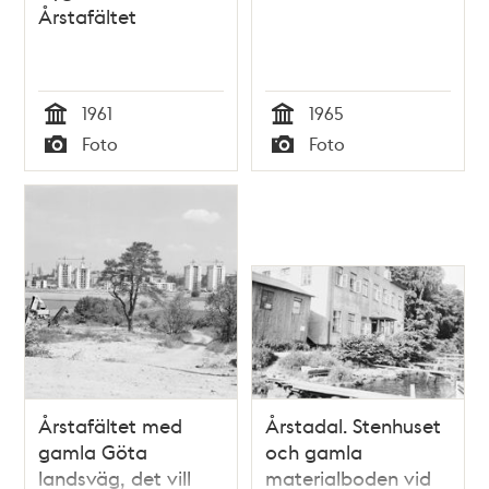
Årstafältet
1961
1965
Tid
Tid
Foto
Foto
Typ
Typ
Årstafältet med
Årstadal. Stenhuset
gamla Göta
och gamla
landsväg, det vill
materialboden vid