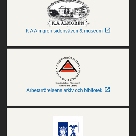
K A Almgren sidenväveri & museum
Arbetarrörelsens arkiv och bibliotek