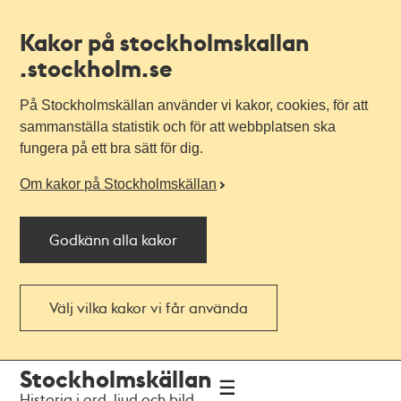
Kakor på stockholmskallan
.stockholm.se
På Stockholmskällan använder vi kakor, cookies, för att
sammanställa statistik och för att webbplatsen ska
fungera på ett bra sätt för dig.
Om kakor på Stockholmskällan
Godkänn alla kakor
Välj vilka kakor vi får använda
Till
Till
Stockholmskällan
navigationen
huvudinnehållet
Historia i ord, ljud och bild