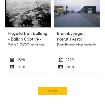
Flygbild från ballong
Brunnbyvägen
- Ballon Captive -
norrut i Årsta
från 1 000 meters
Partihandelsområde
höjd efter
i Östberga
uppstigning från
1898
1999
Idrottsparken, med
Tid
Tid
Foto
Foto
utsikt över
Typ
Typ
Liljeholmen, Årsta
holmar, Årsta och
Södermalm
Nästa