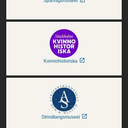
Spårvägsmuseet
Kvinnohistoriska
Strindbergsmuseet