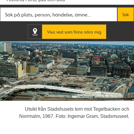
Fritextsök
Sök
Visa vad som finns nära mig
Utsikt från Stadshusets torn mot Tegelbacken och
Norrmalm, 1967. Foto: Ingemar Gram, Stadsmuseet.