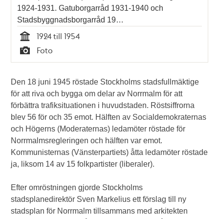
1924-1931. Gatuborgarråd 1931-1940 och
Stadsbyggnadsborgarråd 19…
1924 till 1954
Tid
Foto
Typ
Den 18 juni 1945 röstade Stockholms stadsfullmäktige
för att riva och bygga om delar av Norrmalm för att
förbättra trafiksituationen i huvudstaden. Röstsiffrorna
blev 56 för och 35 emot. Hälften av Socialdemokraternas
och Högerns (Moderaternas) ledamöter röstade för
Norrmalmsregleringen och hälften var emot.
Kommunisternas (Vänsterpartiets) åtta ledamöter röstade
ja, liksom 14 av 15 folkpartister (liberaler).
Efter omröstningen gjorde Stockholms
stadsplanedirektör Sven Markelius ett förslag till ny
stadsplan för Norrmalm tillsammans med arkitekten