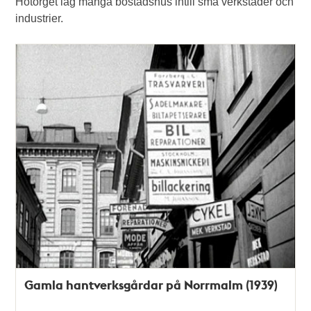
Hötorget låg många bostadshus intill små verkstäder och
industrier.
Gamla hantverksgårdar på Norrmalm (1939)