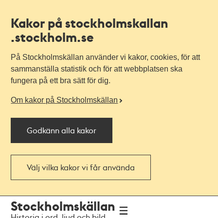
Kakor på stockholmskallan
.stockholm.se
På Stockholmskällan använder vi kakor, cookies, för att
sammanställa statistik och för att webbplatsen ska
fungera på ett bra sätt för dig.
Om kakor på Stockholmskällan
Godkänn alla kakor
Välj vilka kakor vi får använda
Till
Till
Stockholmskällan
navigationen
huvudinnehållet
Historia i ord, ljud och bild