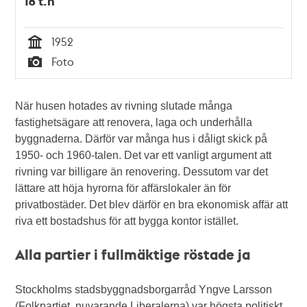
16 t.h
1952
Tid
Foto
Typ
När husen hotades av rivning slutade många
fastighetsägare att renovera, laga och underhålla
byggnaderna. Därför var många hus i dåligt skick på
1950- och 1960-talen. Det var ett vanligt argument att
rivning var billigare än renovering. Dessutom var det
lättare att höja hyrorna för affärslokaler än för
privatbostäder. Det blev därför en bra ekonomisk affär att
riva ett bostadshus för att bygga kontor istället.
Alla partier i fullmäktige röstade ja
Stockholms stadsbyggnadsborgarråd Yngve Larsson
(Folkpartiet, nuvarande Liberalerna) var högsta politiskt