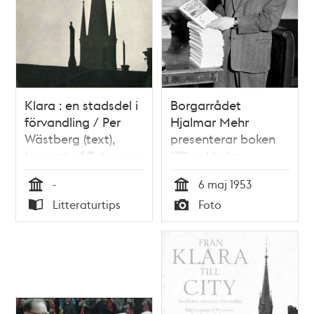
Klara : en stadsdel i
Borgarrådet
förvandling / Per
Hjalmar Mehr
Wästberg (text),
presenterar boken
Lennart af Petersens
""Stockholm -
(foto)
Staden på
-
6 maj 1953
vattnet"", en
Tid
Tid
Litteraturtips
Foto
redogörelse av
Typ
Typ
kommunalförvaltningen
om staden och
stockholmarnas liv
och förhållanden