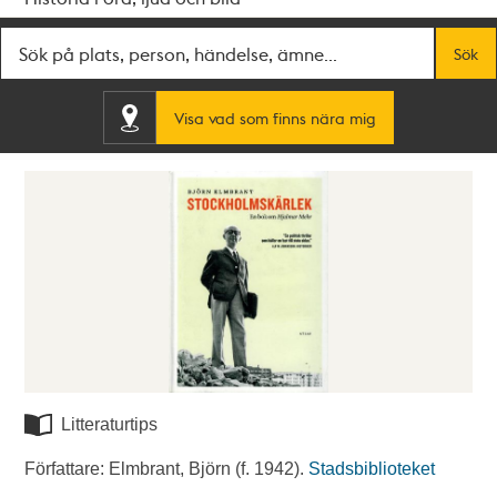
Fritextsök
Sök
Visa vad som finns nära mig
Litteraturtips
Författare: Elmbrant, Björn (f. 1942).
Stadsbiblioteket