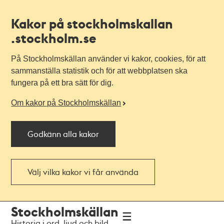
Kakor på stockholmskallan
.stockholm.se
På Stockholmskällan använder vi kakor, cookies, för att
sammanställa statistik och för att webbplatsen ska
fungera på ett bra sätt för dig.
Om kakor på Stockholmskällan
Godkänn alla kakor
Välj vilka kakor vi får använda
Till
Till
Stockholmskällan
navigationen
huvudinnehållet
Historia i ord, ljud och bild