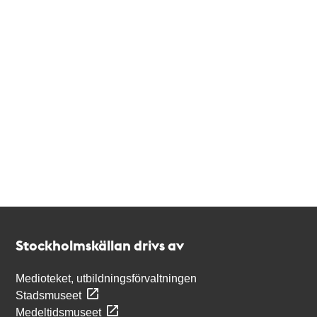
Kontakt
Stockholmskällan
Stockholmskällan drivs av
Medioteket, utbildningsförvaltningen
Stadsmuseet
Medeltidsmuseet