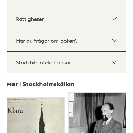
Rättigheter
Har du frågor om boken?
Stadsbiblioteket tipsar
Mer i Stockholmskällan
Relaterade
poster
och
teman