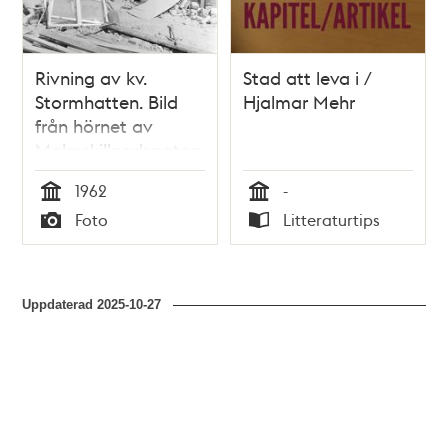
Rivning av kv.
Stad att leva i /
Stormhatten. Bild
Hjalmar Mehr
från hörnet av
Malmskillnadsgatan
och Mäster
1962
-
Samuelsgatan
Tid
Tid
Foto
Litteraturtips
Typ
Typ
Uppdaterad
2025-10-27