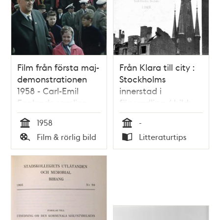
Film från första maj-
Från Klara till city :
demonstrationen
Stockholms
1958 - Carl-Emil
innerstad i
Englunds samling
förvandling / bild:
Lennart af Petersens
1958
-
; text: Fredric
Tid
Tid
Film & rörlig bild
Litteraturtips
Bedoire
Typ
Typ