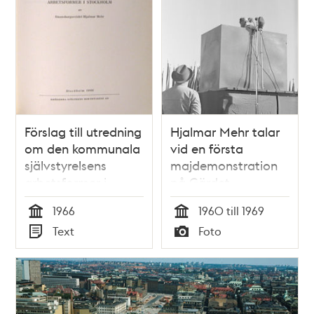
Förslag till utredning
Hjalmar Mehr talar
om den kommunala
vid en första
självstyrelsens
majdemonstration
arbetsformer i
på Gärdet.
Stockholm
1966
1960 till 1969
Tid
Tid
Text
Foto
Typ
Typ