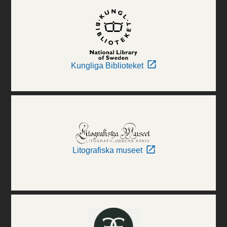
Kungliga Biblioteket
Litografiska museet