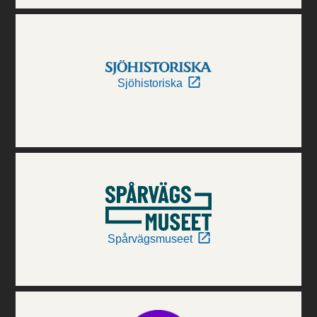
Sjöhistoriska
Spårvägsmuseet