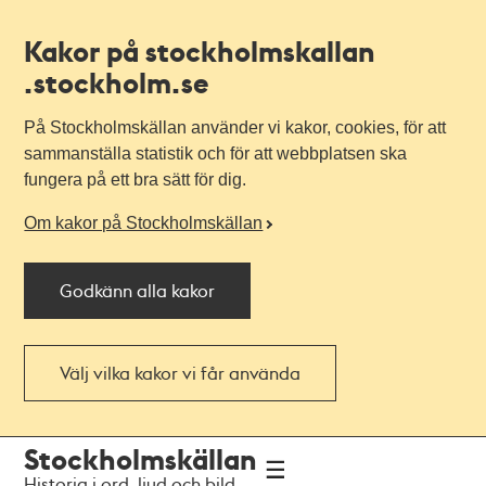
Kakor på stockholmskallan
.stockholm.se
På Stockholmskällan använder vi kakor, cookies, för att
sammanställa statistik och för att webbplatsen ska
fungera på ett bra sätt för dig.
Om kakor på Stockholmskällan
Godkänn alla kakor
Välj vilka kakor vi får använda
Till
Till
Stockholmskällan
navigationen
huvudinnehållet
Historia i ord, ljud och bild