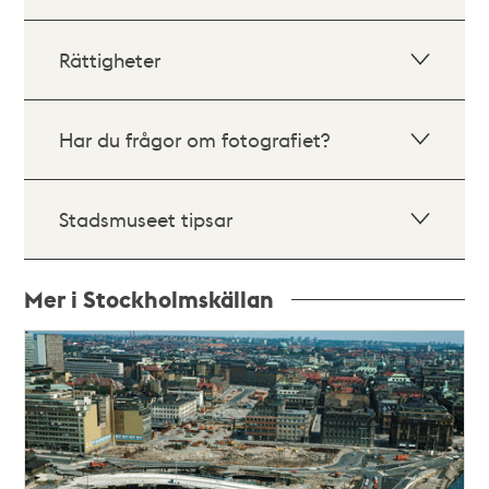
Rättigheter
Har du frågor om fotografiet?
Stadsmuseet tipsar
Mer i Stockholmskällan
Relaterade
poster
och
teman