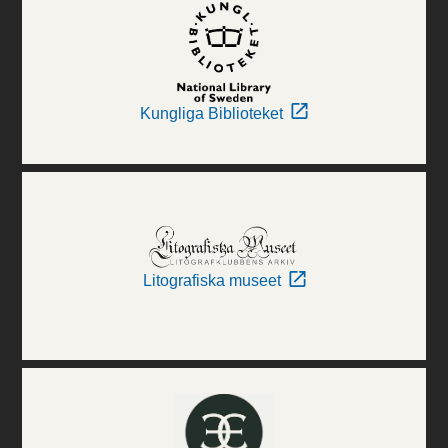
Kungliga Biblioteket
Litografiska museet