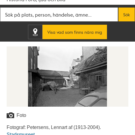
Fritextsök
Sök
Visa vad som finns nära mig
Foto
Fotograf: Petersens, Lennart af (1913-2004).
Stadsmuseet