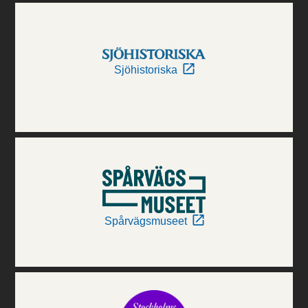
Sjöhistoriska
Spårvägsmuseet