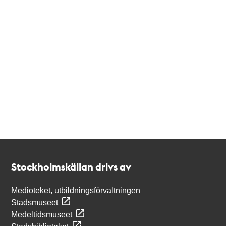
Kontakt
Stockholmskällan
Stockholmskällan drivs av
Medioteket, utbildningsförvaltningen
Stadsmuseet
Medeltidsmuseet