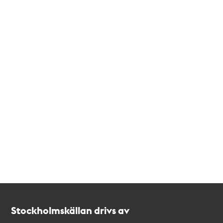
Kontakt
Stockholmskällan
Stockholmskällan drivs av