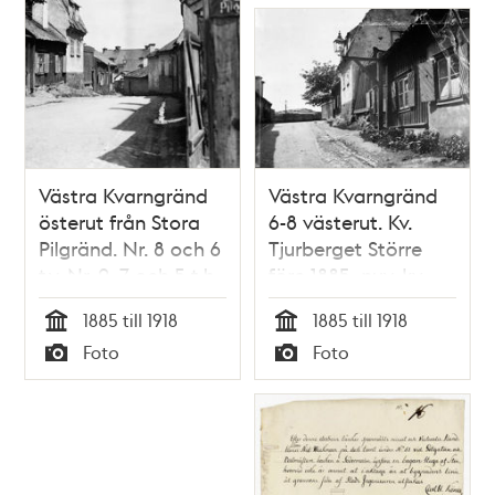
Västra Kvarngränd
Västra Kvarngränd
österut från Stora
6-8 västerut. Kv.
Pilgränd. Nr. 8 och 6
Tjurberget Större
t.v. Nr. 9, 7 och 5 t.h.
före 1885, nuv. kv.
Kv. Tjurberget Större
Kvadraten. Västra
1885 till 1918
1885 till 1918
före 1885, nuv. kv.
Kvarngränd låg
Tid
Tid
Foto
Foto
Kvadraten. Västra
ungefär vid nuv.
Typ
Typ
Kvarngränd låg
Allhelgonagatan.
ungefär vid nuv.
Västra Kvarngränd
Allhelgonagatan
lades igen på 1930-
talet