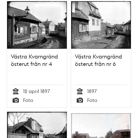
området i hörnet av
Allhelgonagatan
och Älvsborgsgatan
Västra Kvarngränd
Västra Kvarngränd
österut från nr 4
österut från nr 6
12 april 1897
1897
Tid
Tid
Foto
Foto
Typ
Typ