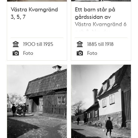
Västra Kvarngränd
Ett barn står på
3, 5, 7
gårdssidan av
Västra Kvarngränd 6
och 8. Nuv. kv.
Kvadraten ung. norr
1900 till 1925
1885 till 1918
om
Tid
Tid
Foto
Foto
Allhelgonagatan,
Typ
Typ
tidigare
Gotlandsgatan