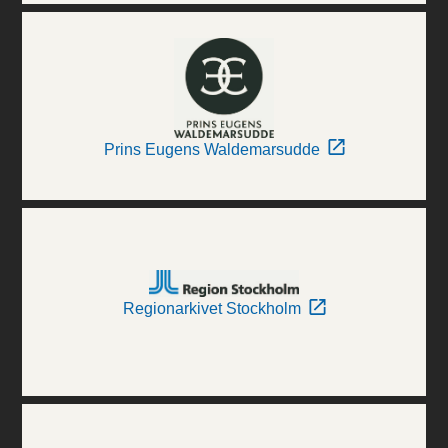
Prins Eugens Waldemarsudde
Regionarkivet Stockholm