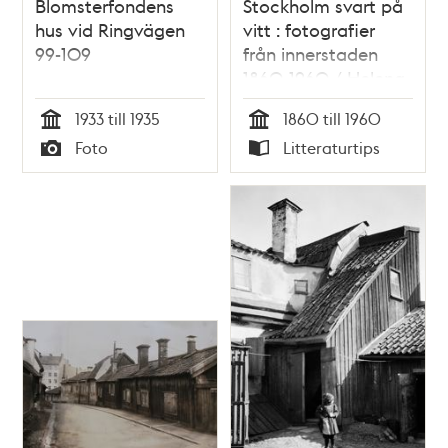
Blomsterfondens
Stockholm svart på
hus vid Ringvägen
vitt : fotografier
99-109
från innerstaden
1860-1960 / Helena
Friman
1933 till 1935
1860 till 1960
Tid
Tid
Foto
Litteraturtips
Typ
Typ