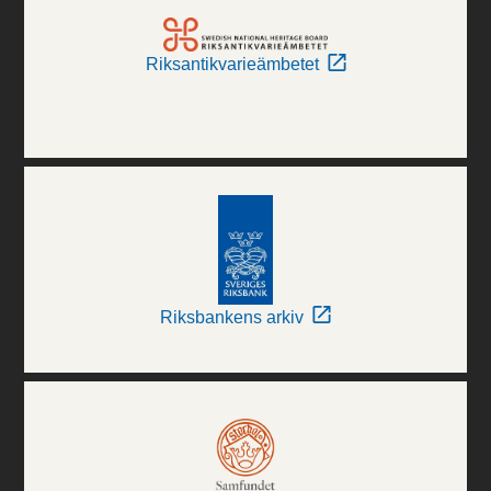
Riksantikvarieämbetet
Riksbankens arkiv