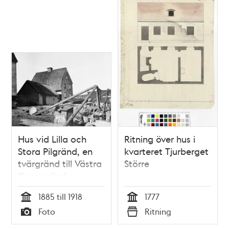
Hus vid Lilla och
Ritning över hus i
Stora Pilgränd, en
kvarteret Tjurberget
tvärgränd till Västra
Större
Kvarngränd.
Sprängningsarbete
1885 till 1918
1777
pågår på
Tid
Tid
Foto
Ritning
Tjurberget.
Typ
Typ
Motsvarar nu