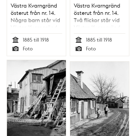
Västra Kvarngränd
Västra Kvarngränd
österut från nr. 14.
österut från nr. 14.
Några barn står vid
Två flickor står vid
Västra Kvarngränd
Västra Kvarngränd
10. Nuv. kv.
10. Nuv. kv.
1885 till 1918
1885 till 1918
Kvadraten ung. vid
Kvadraten ung. vid
Tid
Tid
Foto
Foto
Allhelgonagatan
Allhelgonagatan,
Typ
Typ
norr om
Älvsborgsgatan