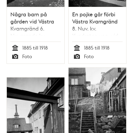
Några barn på
En pojke går förbi
gården vid Västra
Västra Kvarngränd
Kvarngränd 6.
8. Nuv. kv.
Nuvarande kv.
Kvadraten ung. vid
Kvadraten
Allhelgonagatan
1885 till 1918
1885 till 1918
Tid
Tid
Foto
Foto
Typ
Typ