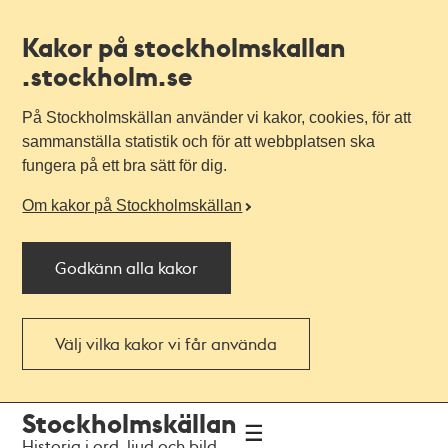
Kakor på stockholmskallan
.stockholm.se
På Stockholmskällan använder vi kakor, cookies, för att
sammanställa statistik och för att webbplatsen ska
fungera på ett bra sätt för dig.
Om kakor på Stockholmskällan
Godkänn alla kakor
Välj vilka kakor vi får använda
Till
Till
Stockholmskällan
navigationen
huvudinnehållet
Historia i ord, ljud och bild