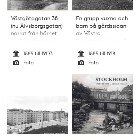
Västgötagatan 38
En grupp vuxna och
(nu Älvsborgsgatan)
barn på gårdssidan
norrut från hörnet
av Västra
av Ölandsgatan
Kvarngränd 5 och 7.
Nuv. kv. Kvadraten
1885 till 1903
1885 till 1918
ung. vid
Tid
Tid
Foto
Foto
Allhelgonagatan,
Typ
Typ
tidigare
Gotlandsgatan