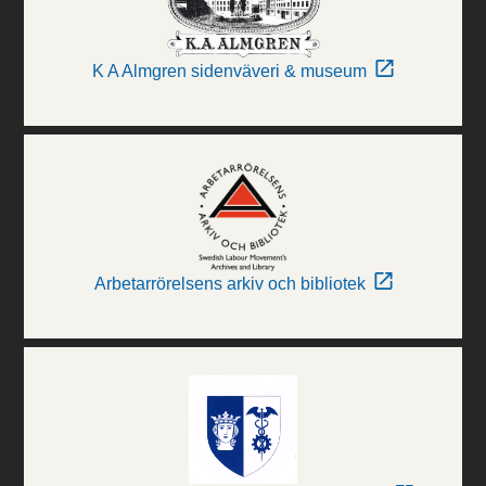
K A Almgren sidenväveri & museum
Arbetarrörelsens arkiv och bibliotek