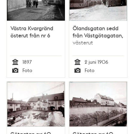
Västra Kvargränd
Ölandsgatan sedd
österut från nr 6
från Västgötagatan,
västerut
1897
2 juni 1906
Tid
Tid
Foto
Foto
Typ
Typ
Götgatan n:r 60,
Götgatan n:r 60