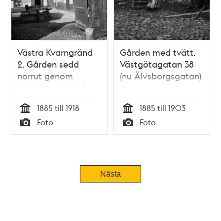
Västra Kvarngränd
Gården med tvätt.
2. Gården sedd
Västgötagatan 38
norrut genom
(nu Älvsborgsgatan)
planket. Huset t.h.
har framsidan mot
1885 till 1918
1885 till 1903
Götgatan. Nuv. kv.
Tid
Tid
Foto
Foto
Kvadraten, ung. vid
Typ
Typ
Götgatan 92
Nästa