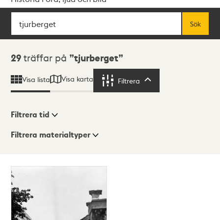
Sök
Fritextsök
Sök
Sökresultat
29
träffar på
tjurberget
Visa karta
Visa lista
Filtrera
Filtrera
Filtrera tid
Filtrera materialtyper
Visningsläge
Totalt
29
träffar
Lista
Karta