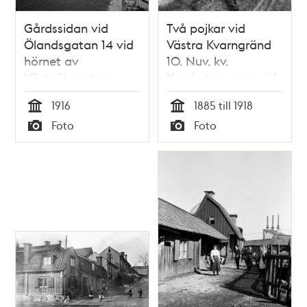
Gårdssidan vid
Två pojkar vid
Ölandsgatan 14 vid
Västra Kvarngränd
hörnet av
10. Nuv. kv.
Västgötagatan
Kvadraten, ung. vid
Allhelgonagatan
1916
1885 till 1918
Tid
Tid
Foto
Foto
Typ
Typ