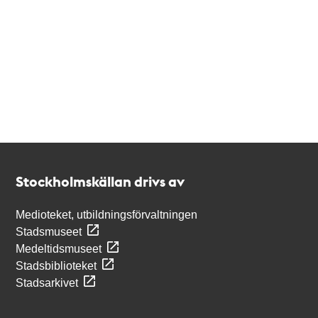
Kontakt
Stockholmskällan
Stockholmskällan drivs av
Medioteket, utbildningsförvaltningen
Stadsmuseet
Medeltidsmuseet
Stadsbiblioteket
Stadsarkivet