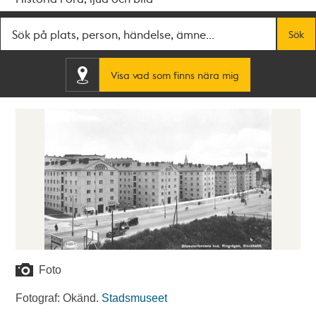
Fritextsök
Sök
Visa vad som finns nära mig
Foto
Fotograf: Okänd.
Stadsmuseet