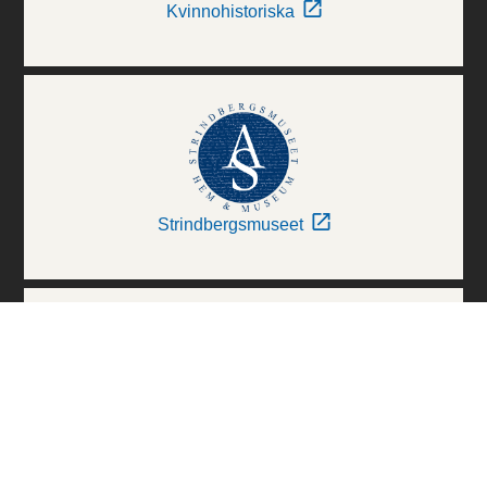
Kvinnohistoriska
Strindbergsmuseet
Thielska Galleriet