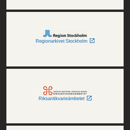
Regionarkivet Stockholm
Riksantikvarieämbetet