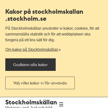
Kakor på stockholmskallan
.stockholm.se
På Stockholmskällan använder vi kakor, cookies, för att
sammanställa statistik och för att webbplatsen ska
fungera på ett bra sätt för dig.
Om kakor på Stockholmskällan
Godkänn alla kakor
Välj vilka kakor vi får använda
Till
Till
Stockholmskällan
navigationen
huvudinnehållet
Historia i ord, ljud och bild