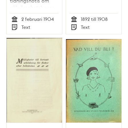
tidningsnotis om
välgörenhetsbasar
1904
2 februari 1904
1892 till 1908
Tid
Tid
Text
Text
Typ
Typ