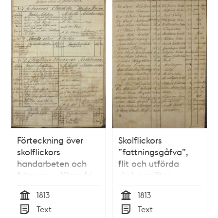
Förteckning över
Skolflickors
skolflickors
”fattningsgåfva”,
handarbeten och
flit och utförda
frånvaro – Klara fri-
skoluppgifter –
och fattigskola för
Klara fri- och
1813
1813
flickor 1813
fattigskola för
Tid
Tid
Text
Text
flickor 1813