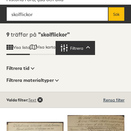
Sök
Fritextsök
Sök
Sökresultat
9
träffar på
skolflickor
Visa karta
Visa lista
Filtrera
Filtrera
Filtrera tid
Filtrera materialtyper
Visningsläge
Totalt
Valda filter:
Text
Rensa filter
9
träffar
Lista
Karta