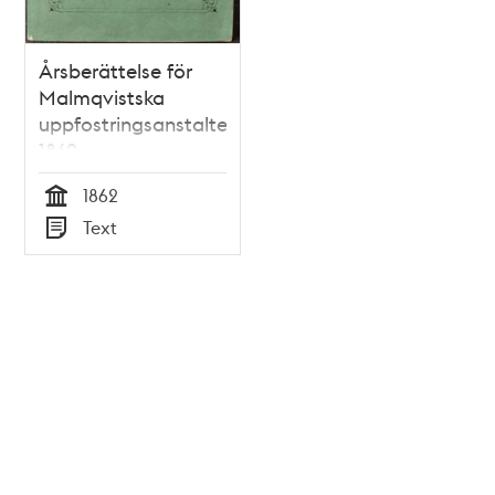
Årsberättelse för
Malmqvistska
uppfostringsanstalten
1862
1862
Tid
Text
Typ