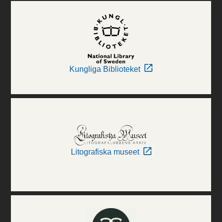
Kungliga Biblioteket
Litografiska museet