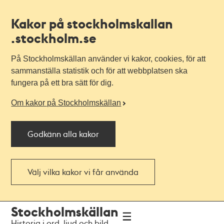
Kakor på stockholmskallan
.stockholm.se
På Stockholmskällan använder vi kakor, cookies, för att
sammanställa statistik och för att webbplatsen ska
fungera på ett bra sätt för dig.
Om kakor på Stockholmskällan
Godkänn alla kakor
Välj vilka kakor vi får använda
Till
Till
Stockholmskällan
navigationen
huvudinnehållet
Historia i ord, ljud och bild