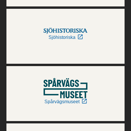
Sjöhistoriska
Spårvägsmuseet