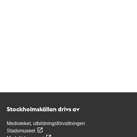
Kontakt
Stockholmskällan
Stockholmskällan drivs av
Medioteket, utbildningsförvaltningen
Stadsmuseet