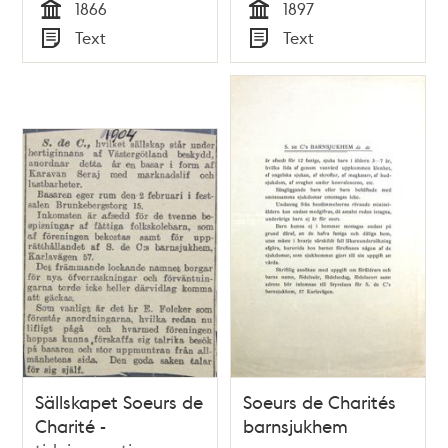
1866
1897
Tid
Tid
Text
Text
Typ
Typ
Sällskapet Soeurs de
Soeurs de Charités
Charité -
barnsjukhem