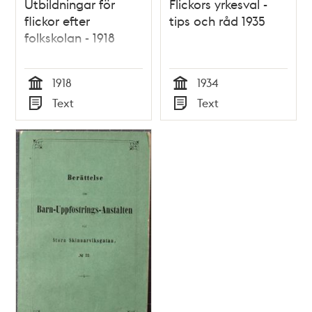
Utbildningar för
Flickors yrkesval -
flickor efter
tips och råd 1935
folkskolan - 1918
1918
1934
Tid
Tid
Text
Text
Typ
Typ