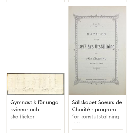
Typ
Typ
Gymnastik för unga
Sällskapet Soeurs de
kvinnor och
Charité - program
skolflickor
för konstutställning
1897