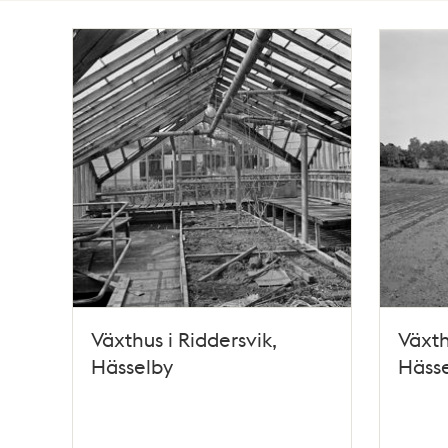
Totalt
41
träffar
Växthus i Riddersvik,
Växth
Hässelby
Hässe