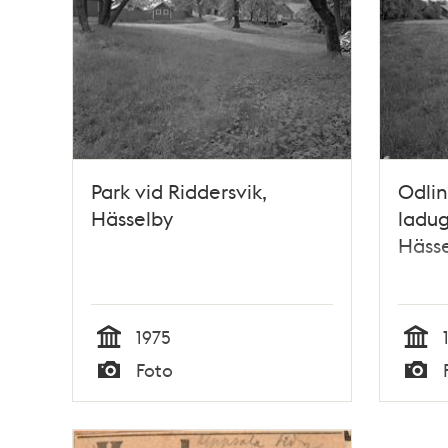
Park vid Riddersvik,
Odli
Hässelby
ladug
Häss
1975
Tid
Tid
Foto
Typ
Typ