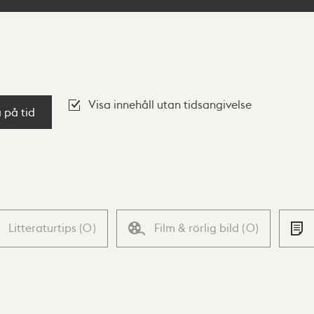
Visa innehåll utan tidsangivelse
a på tid
Litteraturtips
(
0
)
Film & rörlig bild
(
0
)