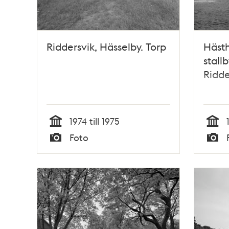
Riddersvik, Hässelby. Torp
Häst
stall
Ridde
1974 till 1975
Tid
Tid
Foto
Typ
Typ