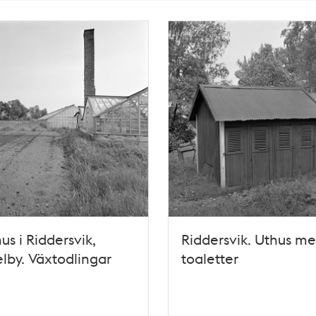
us i Riddersvik,
Riddersvik. Uthus m
lby. Växtodlingar
toaletter