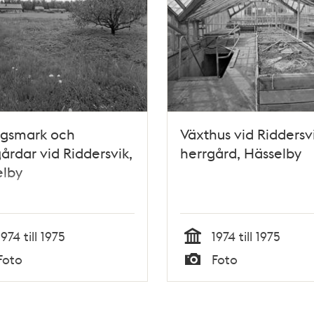
ngsmark och
Växthus vid Riddersv
årdar vid Riddersvik,
herrgård, Hässelby
elby
1974 till 1975
1974 till 1975
Tid
Foto
Foto
Typ