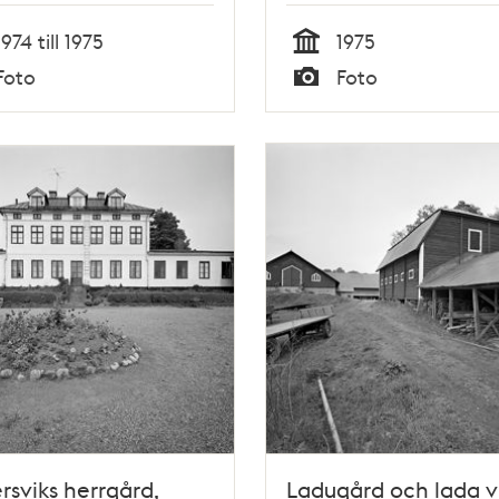
1974 till 1975
1975
Tid
Foto
Foto
Typ
rsviks herrgård,
Ladugård och lada v