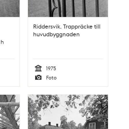
Riddersvik. Trappräcke till
huvudbyggnaden
ch
1975
Tid
Foto
Typ