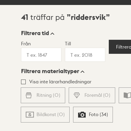
41
riddersvik
träffar på
Sökresultat
Filtrera tid
Från
Till
Visningsläge
Filtrer
Filtrera materialtyper
Lista
Karta
Visa inte lärarhandledningar
Ritning
(
0
)
Föremål
(
0
)
Bildkonst
(
0
)
Foto
(
34
)