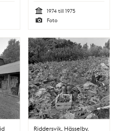
1974 till 1975
Tid
Foto
Typ
id
Riddersvik, Hässelby.