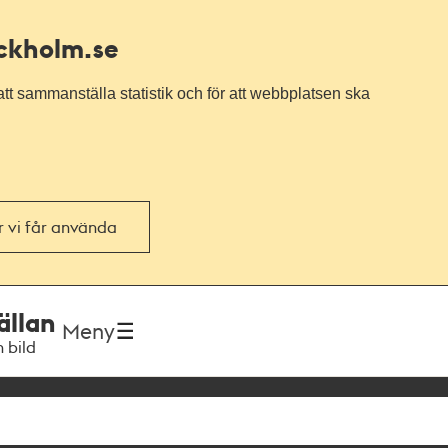
ockholm.se
tt sammanställa statistik och för att webbplatsen ska
or vi får använda
ällan
Meny
h bild