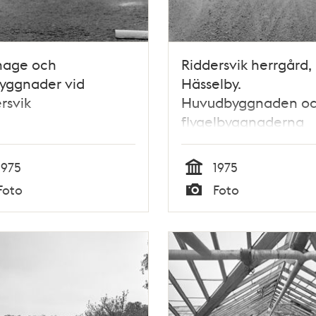
hage och
Riddersvik herrgård,
byggnader vid
Hässelby.
rsvik
Huvudbyggnaden o
flygelbyggnaderna
1975
1975
Tid
Foto
Foto
Typ