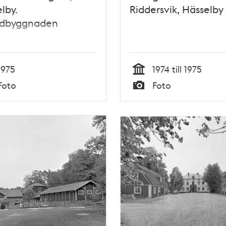
lby.
Riddersvik, Hässelby
dbyggnaden
1975
1974 till 1975
Tid
Foto
Foto
Typ