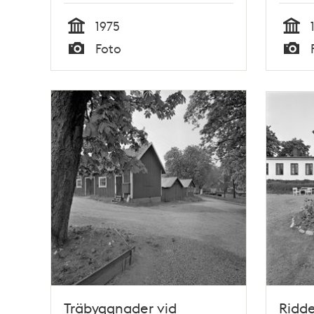
1975
Tid
Tid
Foto
Typ
Typ
Träbyggnader vid
Ridde