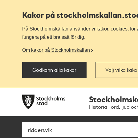
Kakor på stockholmskallan
.st
På Stockholmskällan använder vi kakor, cookies, för a
fungera på ett bra sätt för dig.
Om kakor på Stockholmskällan
Godkänn alla kakor
Välj vilka kak
Till
Till
Stockholmsk
navigationen
huvudinnehållet
Historia i ord, ljud oc
Sök
Fritextsök