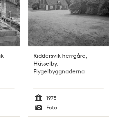
ik
Riddersvik herrgård,
Hässelby.
Flygelbyggnaderna
1975
Tid
Foto
Typ