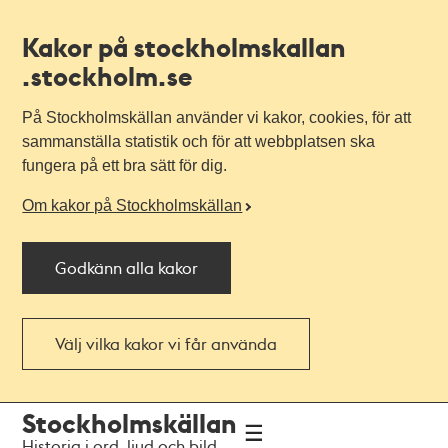
Kakor på stockholmskallan
.stockholm.se
På Stockholmskällan använder vi kakor, cookies, för att
sammanställa statistik och för att webbplatsen ska
fungera på ett bra sätt för dig.
Om kakor på Stockholmskällan
Godkänn alla kakor
Välj vilka kakor vi får använda
Till
Till
Stockholmskällan
navigationen
huvudinnehållet
Historia i ord, ljud och bild