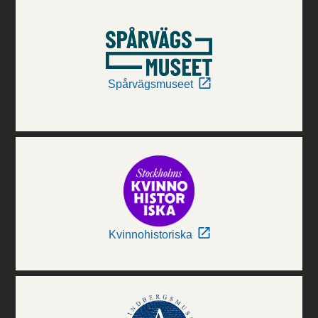
Spårvägsmuseet
Kvinnohistoriska