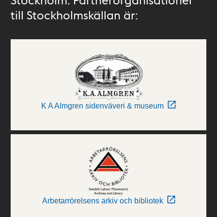
till Stockholmskällan är:
K A Almgren sidenväveri & museum
Arbetarrörelsens arkiv och bibliotek