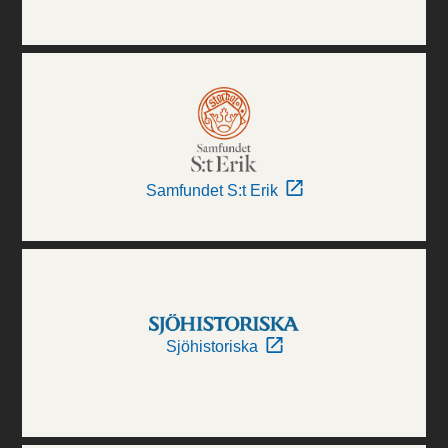
Samfundet S:t Erik
Sjöhistoriska