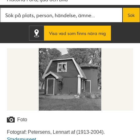
Fritextsök
Sök
Visa vad som finns nära mig
Foto
Fotograf: Petersens, Lennart af (1913-2004).
Stadsmuseet