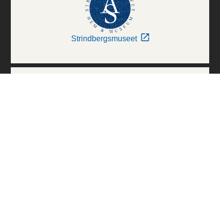
Strindbergsmuseet
Thielska Galleriet
Världskulturmuseerna