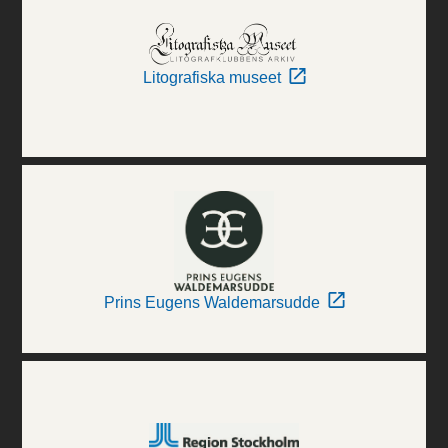
Litografiska museet
Prins Eugens Waldemarsudde