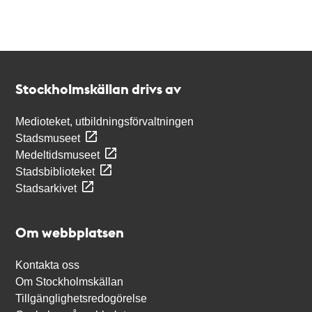
Kontakt
Stockholmskällan
Stockholmskällan drivs av
Medioteket, utbildningsförvaltningen
Stadsmuseet
Medeltidsmuseet
Stadsbiblioteket
Stadsarkivet
Om webbplatsen
Kontakta oss
Om Stockholmskällan
Tillgänglighetsredogörelse