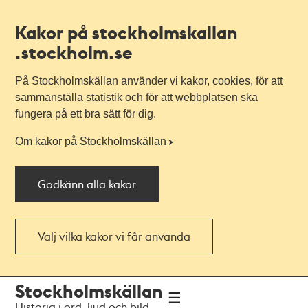
Kakor på stockholmskallan
.stockholm.se
På Stockholmskällan använder vi kakor, cookies, för att
sammanställa statistik och för att webbplatsen ska
fungera på ett bra sätt för dig.
Om kakor på Stockholmskällan
Godkänn alla kakor
Välj vilka kakor vi får använda
Till
Till
Stockholmskällan
navigationen
huvudinnehållet
Historia i ord, ljud och bild