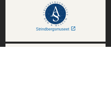
Strindbergsmuseet
Thielska Galleriet