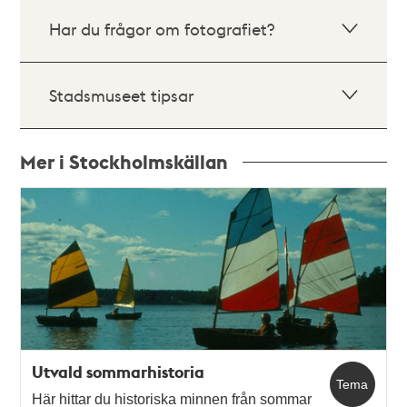
Har du frågor om fotografiet?
Stadsmuseet tipsar
Mer i Stockholmskällan
Relaterade
poster
och
teman
Utvald sommarhistoria
Tema
Här hittar du historiska minnen från sommar