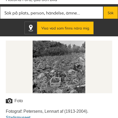
Fritextsök
Sök
Visa vad som finns nära mig
Foto
Fotograf: Petersens, Lennart af (1913-2004).
Stadsmuseet