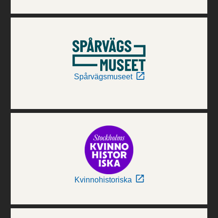
Spårvägsmuseet
Kvinnohistoriska