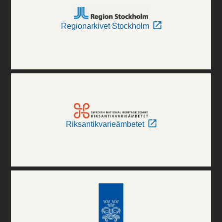
Regionarkivet Stockholm
Riksantikvarieämbetet