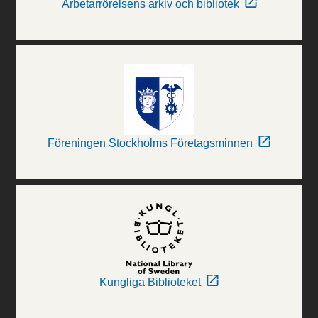
Arbetarrörelsens arkiv och bibliotek
Föreningen Stockholms Företagsminnen
Kungliga Biblioteket