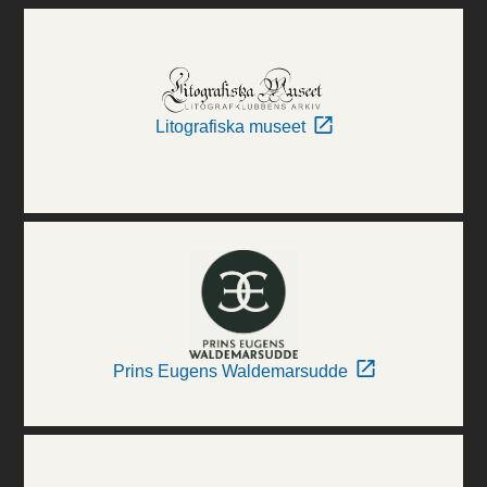
Litografiska museet
Prins Eugens Waldemarsudde