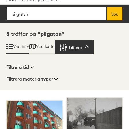
Sök
Fritextsök
Sök
Sökresultat
8
träffar på
pilgatan
Visa karta
Visa lista
Filtrera
Filtrera
Filtrera tid
Filtrera materialtyper
Visningsläge
Totalt
8
träffar
Lista
Karta