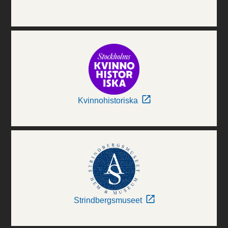
Kvinnohistoriska
Strindbergsmuseet