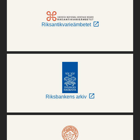
Riksantikvarieämbetet
Riksbankens arkiv