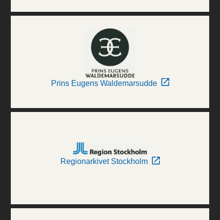
Prins Eugens Waldemarsudde
Regionarkivet Stockholm