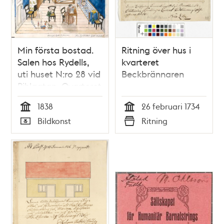
Min första bostad.
Ritning över hus i
Salen hos Rydells,
kvarteret
uti huset N:ro 28 vid
Beckbrännaren
Pihlgatan, Qvarteret
Bäckbrännaren
1838
26 februari 1734
mindre (nedra
Tid
Tid
Bildkonst
Ritning
botten) (kopia,
Typ
Typ
utförd av Annastina
Alkman, f. Rydell)