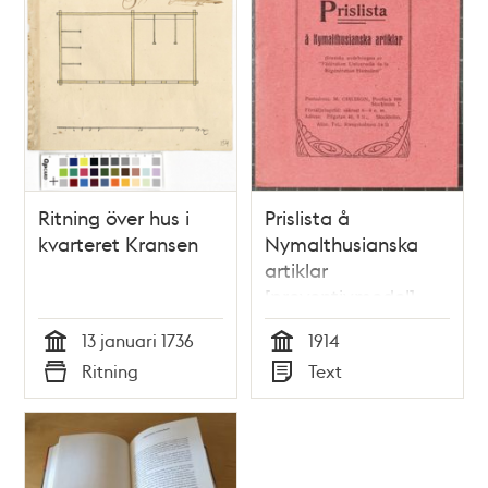
Ritning över hus i
Prislista å
kvarteret Kransen
Nymalthusianska
artiklar
[preventivmedel]
1914 - publicisten
13 januari 1736
1914
åtalad
Tid
Tid
Ritning
Text
Typ
Typ