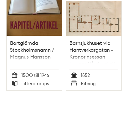
Bortglömda
Barnsjukhuset vid
Stockholmsnamn /
Hantverkargatan -
Magnus Hansson
Kronprinsessan
Lovisas Vårdanstalt
för sjuka barn,
1500 till 1946
1852
ritningar 1852
Tid
Tid
Litteraturtips
Ritning
Typ
Typ