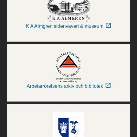
K A Almgren sidenväveri & museum
Arbetarrörelsens arkiv och bibliotek