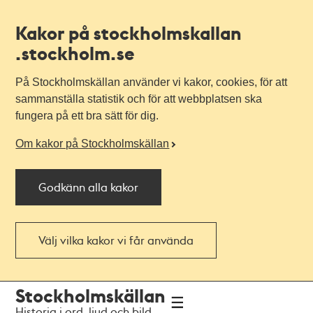
Kakor på stockholmskallan
.stockholm.se
På Stockholmskällan använder vi kakor, cookies, för att
sammanställa statistik och för att webbplatsen ska
fungera på ett bra sätt för dig.
Om kakor på Stockholmskällan
Godkänn alla kakor
Välj vilka kakor vi får använda
Till
Till
Stockholmskällan
navigationen
huvudinnehållet
Historia i ord, ljud och bild